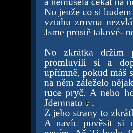
a nemusela čekat na něj
No jenže co si budem 
vztahu zrovna nezvlá
Jsme prostě takové- ne
No zkrátka držím p
promluvili si a do
upřímně, pokud máš s
na něm záleželo nějak
ruce pryč. A nebo ho
Jdemnato
.
Z jeho strany to zkrá
A navíc pověsit si