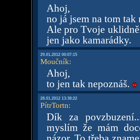
Ahoj,
no já jsem na tom tak 
Ale pro Tvoje uklidn
jen jako kamarádky.
29.01.2012 00:07:15
Moučník
:
Ahoj,
to jen tak nepoznáš.
28.01.2012 13:38:22
PítrTortn
:
Dík za povzbuzení..
myslím že mám docel
názor. To třeba znam