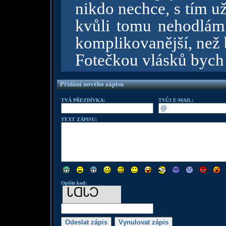
nikdo nechce, s tím u
kvůli tomu nehodlám.
komplikovanější, než 
Fotečkou vlásků bych
Přidání nového zápisu
TVÁ PŘEZDÍVKA:
TVŮJ E-MAIL:
TEXT ZÁPISU:
Opište kod: