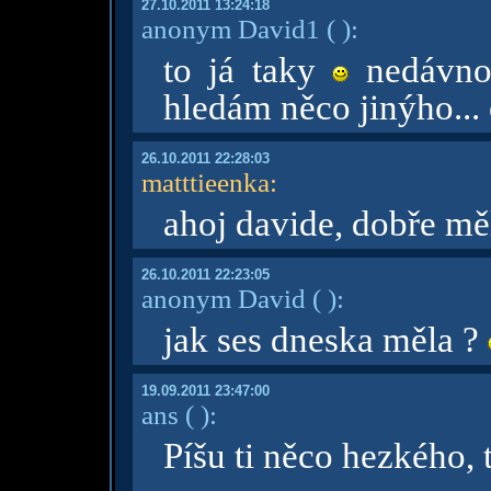
27.10.2011 13:24:18
anonym David1
( )
:
to já taky
nedávno 
hledám něco jinýho... 
26.10.2011 22:28:03
matttieenka
:
ahoj davide, dobře m
26.10.2011 22:23:05
anonym David
( )
:
jak ses dneska měla ?
19.09.2011 23:47:00
ans
( )
:
Píšu ti něco hezkého, t