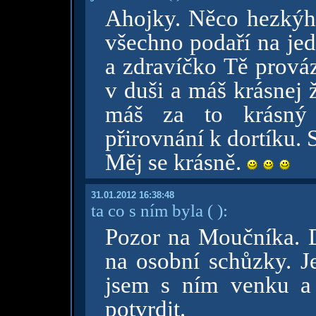
Ahojky. Něco hezkýho
všechno podaří na jed
a zdravíčko Tě prová
v duši a máš krásnej ž
máš za to krásný v
přirovnání k dortíku. S
Měj se krásně.
31.01.2012 16:38:48
ta co s ním byla
( )
:
Pozor na Moučníka. D
na osobní schůzky. Je
jsem s ním venku a
potvrdit.