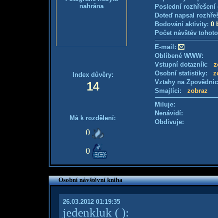
nahrána
Poslední rozhřešení 
Doteď napsal rozhře
Bodování aktivity:
0 
Počet návštěv tohoto
E-mail:
Oblíbené WWW:
Vstupní dotazník:
z
Osobní statistiky:
z
Index důvěry:
Vztahy na Zpovědni
14
Smajlíci:
zobraz
Miluje:
Nenávidí:
Má k rozdělení:
Obdivuje:
0
0
Osobní návštěvní kniha
26.03.2012 01:19:35
jedenkluk
( )
: