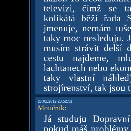
televizi, čímž se 
kolikátá běží řada 
jmenuje, nemám tuše
taky moc nesleduju. 
musím strávit delší 
cestu najdeme, ml
lachtanech nebo eko
taky vlastní náhle
strojírenství, tak jsou 
27.01.2012 23:52:51
Moučník
:
Já studuju Dopravní
pokud máš problémy s