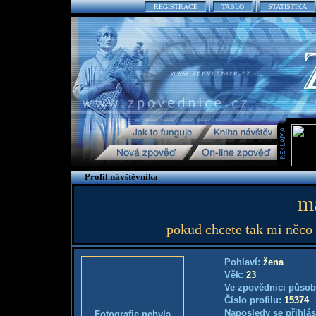
REGISTRACE
TABLO
STATISTIKA
Profil návštěvníka
ma
pokud chcete tak mi něco 
Pohlaví:
žena
Věk:
23
Ve zpovědnici působ
Číslo profilu:
15374
Naposledy se přihlás
Fotografie nebyla