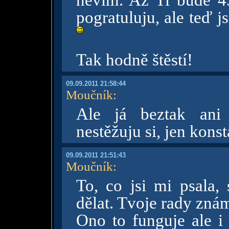
nevím. Až Ti bude 45l
pogratuluju, ale teď j
Tak hodně štěstí!
09.09.2011 21:58:44
Moučník
:
Ale já beztak ani 
nestěžuju si, jen konst
09.09.2011 21:51:43
Moučník
:
To, co jsi mi psala,
dělat. Tvoje rady zná
Ono to funguje ale i