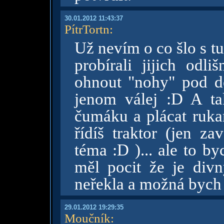
30.01.2012 11:43:37
PítrTortn
:
Už nevím o co šlo s t
probírali jijich odl
ohnout "nohy" pod dě
jenom válej :D A t
čumáku a plácat rukam
řídíš traktor (jen za
téma :D )... ale to b
měl pocit že je div
neřekla a možná bych 
29.01.2012 19:29:35
Moučník
: