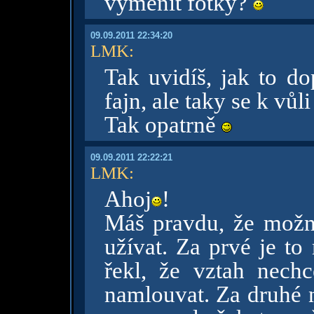
vyměnit fotky?
09.09.2011 22:34:20
LMK
:
Tak uvidíš, jak to d
fajn, ale taky se k vůl
Tak opatrně
09.09.2011 22:22:21
LMK
:
Ahoj
!
Máš pravdu, že možná
užívat. Za prvé je to
řekl, že vztah nech
namlouvat. Za druhé 