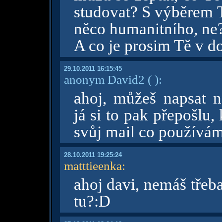
studovat? S výběrem T
něco humanitního, ne?
A co je prosim Tě v d
29.10.2011 16:15:45
anonym David2
( )
:
ahoj, můžeš napsat n
já si to pak přepošlu
svůj mail co používá
28.10.2011 19:25:24
matttieenka
:
ahoj davi, nemáš třeb
tu?:D