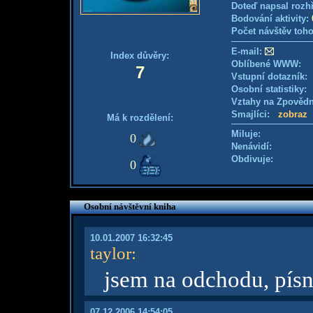
Doteď napsal rozh
Bodování aktivity:
Počet návštěv toho
E-mail:
Index důvěry:
Oblíbené WWW:
7
Vstupní dotazník
Osobní statistiky
Vztahy na Zpověd
Smajlíci:
zobraz
Má k rozdělení:
Miluje:
0
Nenávidí:
Obdivuje:
0
Osobní návštěvní kniha
10.01.2007 16:32:45
taylor
:
jsem na odchodu, písn
07.12.2006 14:54:05