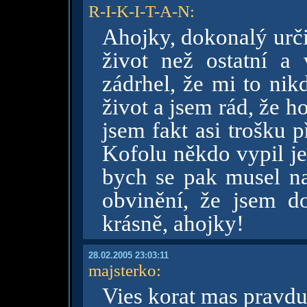
R-I-K-I-T-A-N
:
Ahojky, dokonalý určit
život než ostatní a
zádrhel, že mi to nikd
život a jsem rád, že ho
jsem fakt asi trošku 
Kofolu někdo vypil jen
bych se pak musel nap
obvinění, že jsem d
krásně, ahojky!
28.02.2005 23:03:11
majsterko
:
Vies korat mas pravd