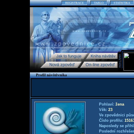
REGISTRACE
TABLO
STATISTIKA
Profil návštěvníka
Pohlaví:
žena
Věk:
23
Ve zpovědnici půs
Číslo profilu:
1516
Naposledy se přihl
Poslední rozhřešen