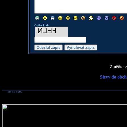
Opište kod:
Změňte sv
Slevy do obch
REKLAMA