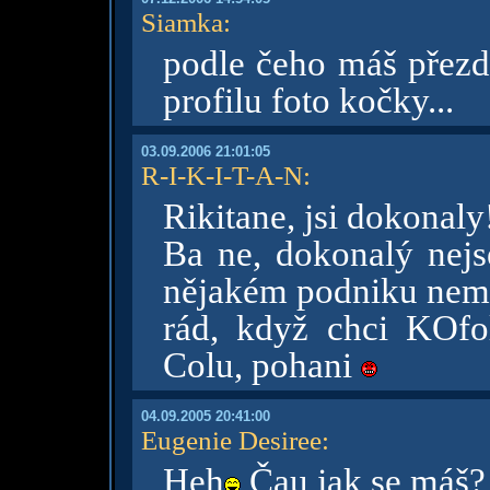
Siamka
:
podle čeho máš přezd
profilu foto kočky...
03.09.2006 21:01:05
R-I-K-I-T-A-N
:
Rikitane, jsi dokonaly
Ba ne, dokonalý nej
nějakém podniku nem
rád, když chci KOfo
Colu, pohani
04.09.2005 20:41:00
Eugenie Desiree
:
Heh
Čau,jak se máš?