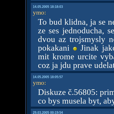
14.05.2005 18:18:03
ymo
:
To bud klidna, ja se 
ze ses jednoducha, se
dvou az trojsmysly n
pokakani
Jinak jak
mit krome urcite vyba
coz ja jdu prave udela
14.05.2005 18:05:57
ymo
:
Diskuze č.56805: prim
co bys musela byt, ab
29.03.2005 00:19:54