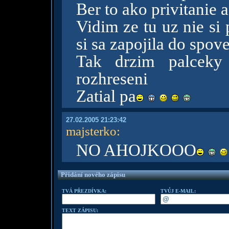
Ber to ako privitanie a
Vidim ze tu uz nie si 
si sa zapojila do spov
Tak drzim palceky
rozhreseni
Zatial pa
27.02.2005 21:23:42
majsterko
:
NO AHOJKOOO
Přidání nového zápisu
TVÁ PŘEZDÍVKA:
TVŮJ E-MAIL:
TEXT ZÁPISU: