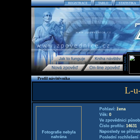
REGISTRACE
TABLO
STATISTIKA
Profil návštěvníka
L-u-
Pohlaví:
žena
Věk:
0
Ve zpovědnici působ
Číslo profilu:
14631
Naposledy se přihlás
Fotografie nebyla
nahrána
Poslední rozhřešení 