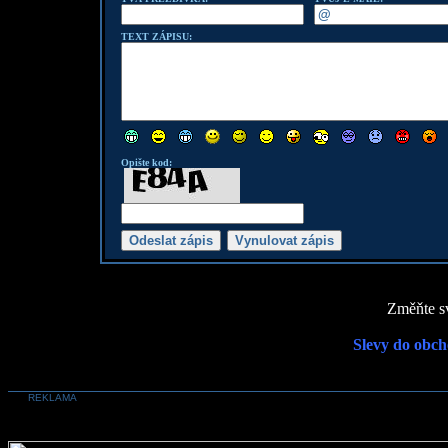
TEXT ZÁPISU:
Opište kod:
Změňte sv
Slevy do obch
REKLAMA