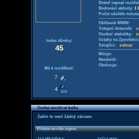
Doteď napsal rozhře
Bodování aktivity:
1 
Počet návštěv tohoto
Oblíbené WWW:
Vstupní dotazník:
z
Osobní statistiky:
z
Vztahy na Zpovědni
Index důvěry:
Smajlíci:
zobraz
45
Miluje:
Nenávidí:
Obdivuje:
Má k rozdělení:
7
4
Osobní návštěvní kniha
Zatím tu není žádný záznam
Přidání nového zápisu
TVÁ PŘEZDÍVKA:
TVŮJ E-MAIL: