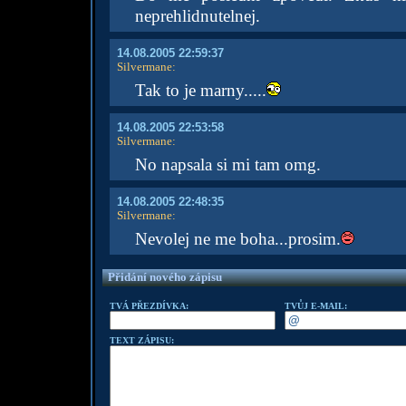
neprehlidnutelnej.
14.08.2005 22:59:37
Silvermane
:
Tak to je marny.....
14.08.2005 22:53:58
Silvermane
:
No napsala si mi tam omg.
14.08.2005 22:48:35
Silvermane
:
Nevolej ne me boha...prosim.
Přidání nového zápisu
TVÁ PŘEZDÍVKA:
TVŮJ E-MAIL:
TEXT ZÁPISU: