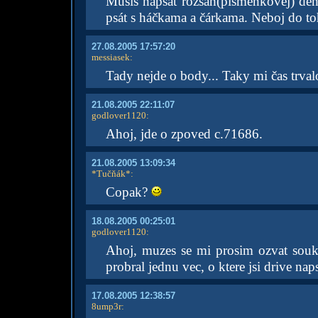
Musíš napsat rozsah(písmenkovej) den
psát s háčkama a čárkama. Neboj do toh
27.08.2005 17:57:20
messiasek
:
Tady nejde o body... Taky mi čas trva
21.08.2005 22:11:07
godlover1120
:
Ahoj, jde o zpoved c.71686.
21.08.2005 13:09:34
*Tučňák*
:
Copak?
18.08.2005 00:25:01
godlover1120
:
Ahoj, muzes se mi prosim ozvat sou
probral jednu vec, o ktere jsi drive na
17.08.2005 12:38:57
8ump3r
: