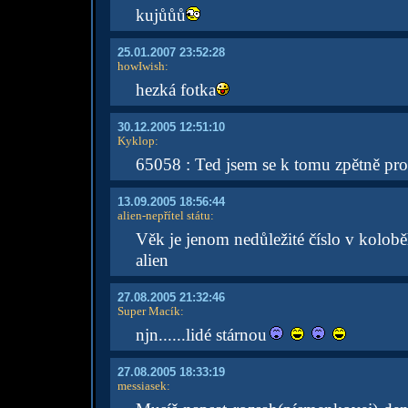
kujůůů
25.01.2007 23:52:28
howIwish
:
hezká fotka
30.12.2005 12:51:10
Kyklop
:
65058 : Ted jsem se k tomu zpětně pro
13.09.2005 18:56:44
alien-nepřítel státu
:
Věk je jenom nedůležité číslo v kolob
alien
27.08.2005 21:32:46
Super Macík
:
njn......lidé stárnou
27.08.2005 18:33:19
messiasek
: