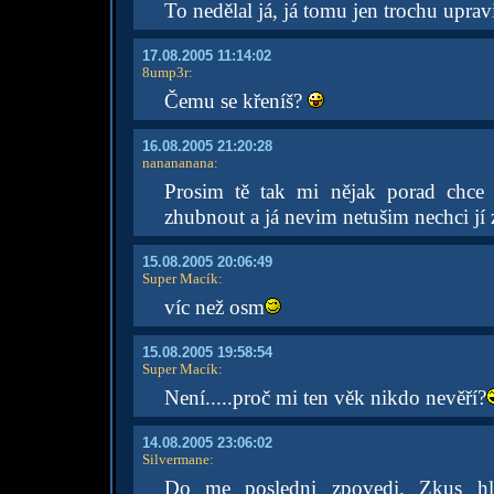
To nedělal já, já tomu jen trochu upravi
17.08.2005 11:14:02
8ump3r
:
Čemu se křeníš?
16.08.2005 21:20:28
nanananana
:
Prosim tě tak mi nějak porad chce a
zhubnout a já nevim netušim nechci jí
15.08.2005 20:06:49
Super Macík
:
víc než osm
15.08.2005 19:58:54
Super Macík
:
Není.....proč mi ten věk nikdo nevěří?
14.08.2005 23:06:02
Silvermane
:
Do me posledni zpovedi. Zkus hled