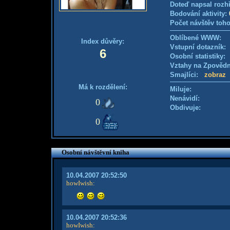
Doteď napsal rozh
Bodování aktivity:
Počet návštěv toho
Oblíbené WWW:
Index důvěry:
Vstupní dotazník
6
Osobní statistiky
Vztahy na Zpověd
Smajlíci:
zobraz
Má k rozdělení:
Miluje:
Nenávidí:
0
Obdivuje:
0
Osobní návštěvní kniha
10.04.2007 20:52:50
howIwish
:
10.04.2007 20:52:36
howIwish
: