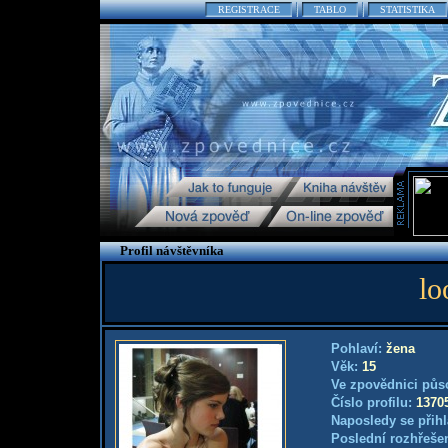
REGISTRACE
TABLO
STATISTIKA
Profil návštěvníka
lo
Pohlaví:
žena
Věk:
15
Ve zpovědnici půs
Číslo profilu:
1370
Naposledy se přihl
Poslední rozhřešen