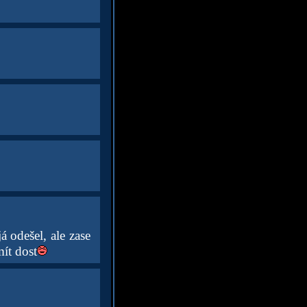
 odešel, ale zase
mít dost