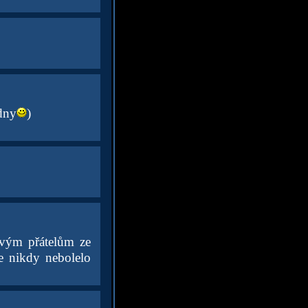
dny
)
vým přátelům ze
je nikdy nebolelo