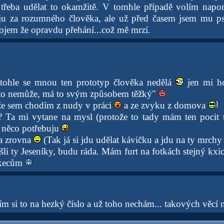
 třeba udělat to okamžitě. V tomhle případě volím napo
u za rozumného člověka, ale už před časem jsem mu psal
jem že opravdu přehání...což mě mrzí.
 tohle se mnou ten prototyp člověka nedělá
jen mi ho
 to nemůže, má to svým způsobem těžký"
že sem chodím z nudy v práci
a ze zvyku z domova
? Ta mi vytane na mysl (protože to tady mám ten pocit 
 něco potřebuju
ra zrovna
(Tak já si jdu udělat kávičku a jdu na ty mrch
i ty Jeseníky, budu ráda. Mám furt na fotkách stejný kxic
 kecům
ím si to na hezký číslo a už toho nechám... takových věcí 