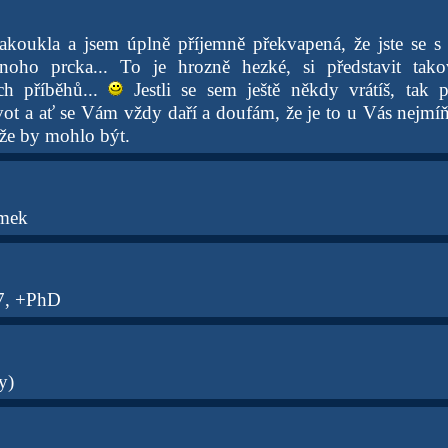
akoukla a jsem úplně příjemně překvapená, že jste se s
noho prcka... To je hrozně hezké, si představit tak
h příběhů...
Jestli se sem ještě někdy vrátíš, tak 
ivot a ať se Vám vždy daří a doufám, že je to u Vás nejmíň
 že by mohlo být.
omek
7, +PhD
y)