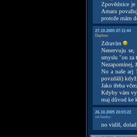
Zpovědnice je
Amara považuj
protože mám do
27.10.2005 07:11:44
Daphne
:
Zdravím
Nenervuju se,
smyslu "on za
Nezapomínej, 
No a naše arj 
povzdálí) když
Jako třeba vče
Kdyby vám vyšl
maj důvod ke
26.10.2005 20:03:22
od hanky:
no vidíš, dolad