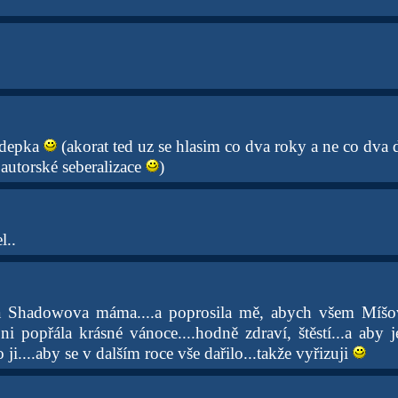
 depka
(akorat ted uz se hlasim co dva roky a ne co dva 
autorské seberalizace
)
l..
a Shadowova máma....a poprosila mě, abych všem Míšo
ni popřála krásné vánoce....hodně zdraví, štěstí...a aby 
 ji....aby se v dalším roce vše dařilo...takže vyřizuji