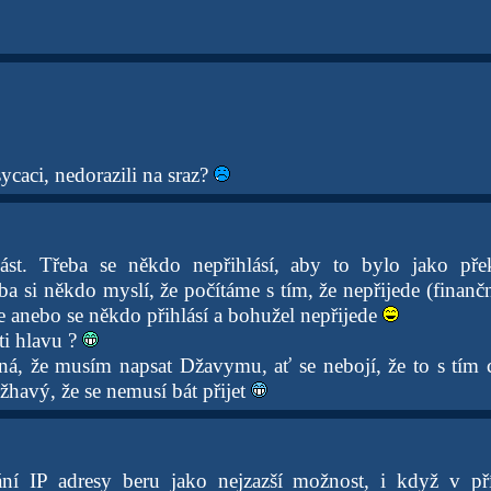
 sycaci, nedorazili na sraz?
st. Třeba se někdo nepřihlásí, aby to bylo jako pře
a si někdo myslí, že počítáme s tím, že nepřijede (finančn
e anebo se někdo přihlásí a bohužel nepřijede
ti hlavu ?
á, že musím napsat Džavymu, ať se nebojí, že to s tím 
žhavý, že se nemusí bát přijet
ní IP adresy beru jako nejzazší možnost, i když v p