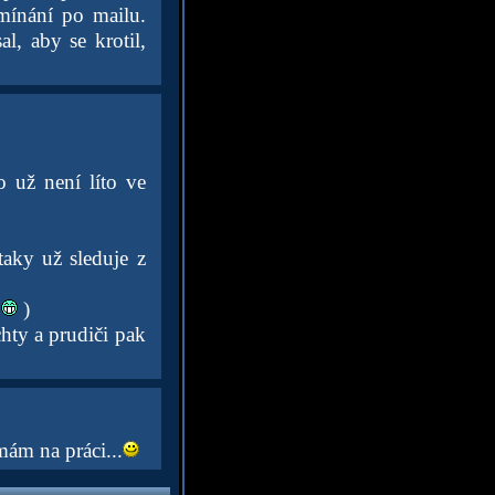
mínání po mailu.
, aby se krotil,
 už není líto ve
taky už sleduje z
y
)
hty a prudiči pak
mám na práci...