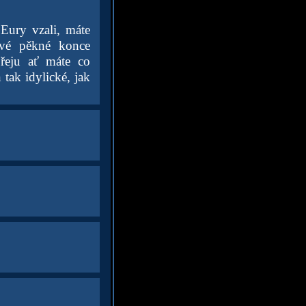
 Eury vzali, máte
ové pěkné konce
přeju ať máte co
 tak idylické, jak