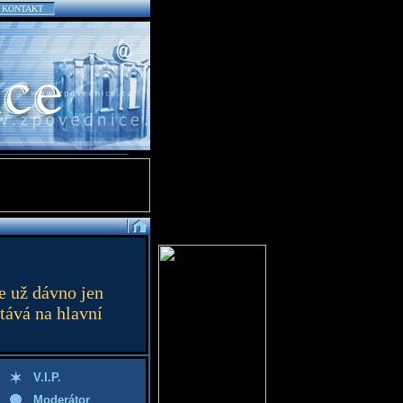
KONTAKT
e už dávno jen
tává na hlavní
V.I.P.
Moderátor