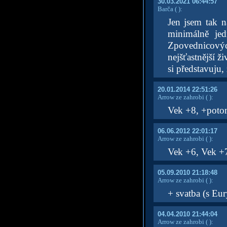
30.03.2021 06:44:57
Barča
( )
:
Jen jsem tak n
minimálně jed
Zpovednicovýc
nejšťastnější ž
si představuju,
20.01.2014 22:51:26
Arrow ze zahrobi
( )
:
Vek +8, +pot
06.06.2012 22:01:17
Arrow ze zahrobi
( )
:
Vek +6, Vek +
05.09.2010 21:18:48
Arrow ze zahrobi
( )
:
+ svatba (s Eur
04.04.2010 21:44:04
Arrow ze zahrobi
( )
: