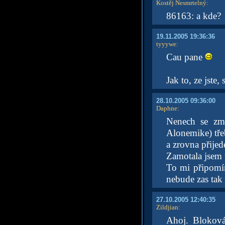
Kostěj Nesmrtelný
:
86163: a kde?
19.11.2005 19:36:36
tyyywe
:
Cau pane
Jak to, ze jste,
28.10.2005 09:36:00
Daphne
:
Nenech se zmá
Alonemike) třeb
a zrovna přijed
Zamotala jsem 
To mi připomín
nebude zas tak 
27.10.2005 12:40:35
Zildjian
:
Ahoj. Bloková