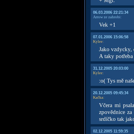
+ Mgr.
06.03.2006 22:21:34
Arrow ze zahrobi:
Vek +1
07.01.2006 15:06:58
Kylee
:
Jako vzdycky,
A taky potřeba 
31.12.2005 20:03:00
Kylee
:
:o( Tys mě naše
20.12.2005 09:45:34
Kačka
:
Včera mi psal
zpovědnice za 
srdíčko tak jako
02.12.2005 11:59:35