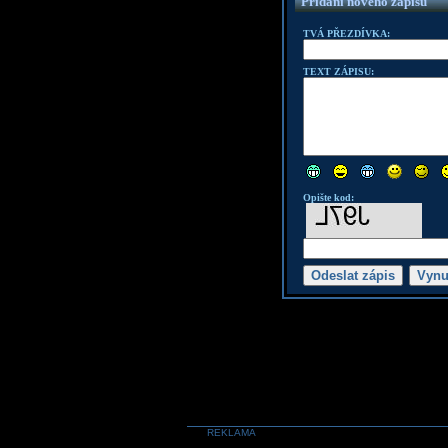
Přidání nového zápisu
TVÁ PŘEZDÍVKA:
TEXT ZÁPISU:
Opište kod:
REKLAMA