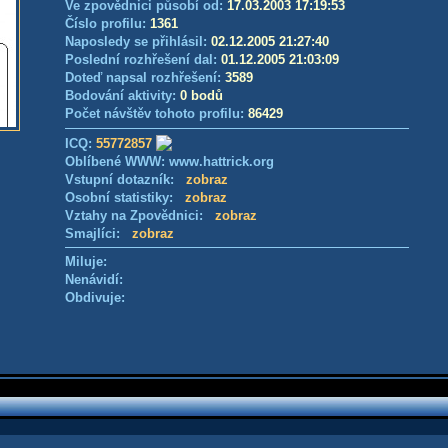
Ve zpovědnici působí od:
17.03.2003 17:19:53
Číslo profilu:
1361
Naposledy se přihlásil:
02.12.2005 21:27:40
Poslední rozhřešení dal:
01.12.2005 21:03:09
Doteď napsal rozhřešení:
3589
Bodování aktivity:
0 bodů
Počet návštěv tohoto profilu:
86429
ICQ:
55772857
Oblíbené WWW: www.hattrick.org
Vstupní dotazník:
zobraz
Osobní statistiky:
zobraz
Vztahy na Zpovědnici:
zobraz
Smajlíci:
zobraz
Miluje:
Nenávidí:
Obdivuje: