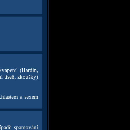
kvapení (Hardin,
í tíseň, zkoušky)
chlastem a sexem
řípadě spamování