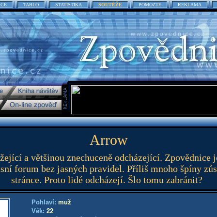
ACE
TABLO
STATISTIKA
SOUTĚŽE
POMOZTE
REKLAMA
Arrow
ížející a většinou znechuceně odcházející. Zpovědnice j
sní forum bez jasných pravidel. Příliš mnoho špíny zůs
stránce. Proto lidé odcházejí. Šlo tomu zabránit?
Pohlaví:
muž
Věk:
22