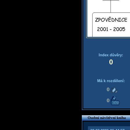
Index důvěry:
0
Má k rozdělení:
0
0
Osobní návštěvní kniha