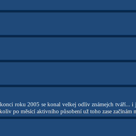
nci roku 2005 se konal velkej odliv známejch tváří... i já
ačkoliv po měsící aktivního působení už toho zase začínám 