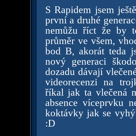
S Rapidem jsem ještě
první a druhé generac
nemůžu říct že by t
průměr ve všem, vhod
bod B, akorát teda j
nový generaci škod
dozadu dávají vlečené
videorecenzi na tro
říkal jak ta vlečená 
absence víceprvku n
koktávky jak se vyhý
:D