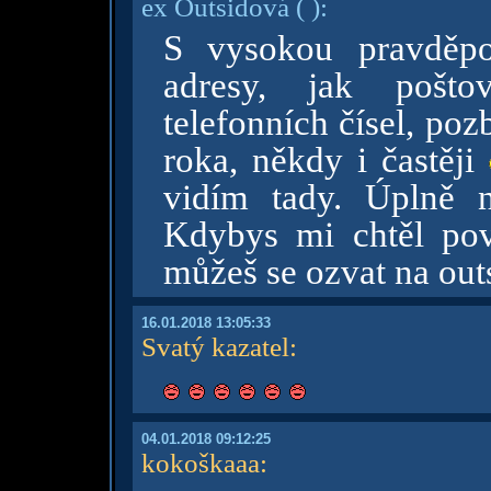
ex Outsidová
( )
:
S vysokou pravděpod
adresy, jak pošto
telefonních čísel, poz
roka, někdy i častěji
vidím tady. Úplně 
Kdybys mi chtěl pov
můžeš se ozvat na o
16.01.2018 13:05:33
Svatý kazatel
:
04.01.2018 09:12:25
kokoškaaa
: