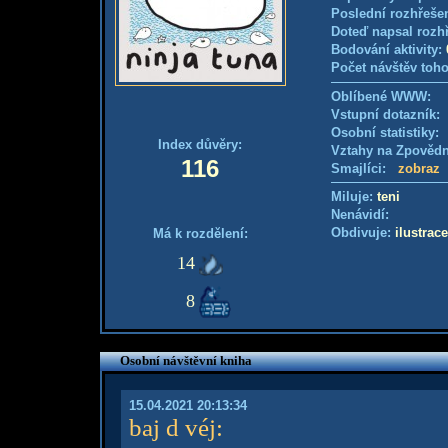
Poslední rozhřešen
Doteď napsal rozh
Bodování aktivity:
Počet návštěv toho
Oblíbené WWW:
Vstupní dotazník
Osobní statistiky
Index důvěry:
Vztahy na Zpověd
116
Smajlíci:
zobraz
Miluje:
teni
Nenávidí:
Obdivuje:
ilustrace
Má k rozdělení:
14
8
Osobní návštěvní kniha
15.04.2021 20:13:34
baj d véj
: