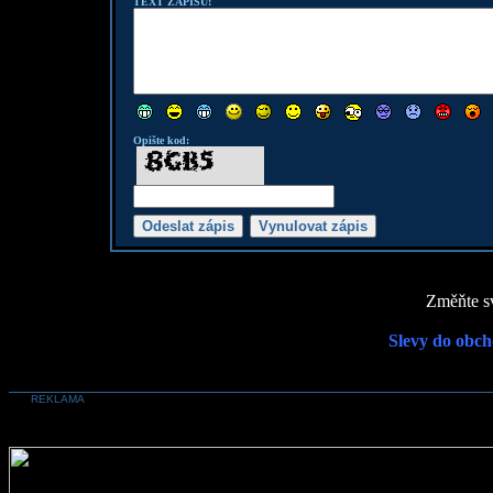
TEXT ZÁPISU:
Opište kod:
Změňte sv
Slevy do obch
REKLAMA