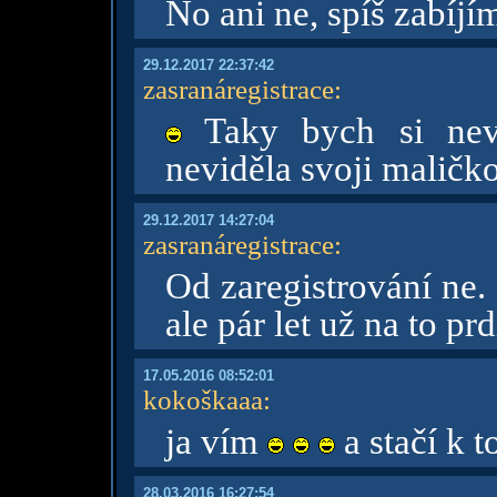
No ani ne, spíš zabíjí
29.12.2017 22:37:42
zasranáregistrace
:
Taky bych si nev
neviděla svoji maličko
29.12.2017 14:27:04
zasranáregistrace
:
Od zaregistrování ne.
ale pár let už na to pr
17.05.2016 08:52:01
kokoškaaa
:
ja vím
a stačí k 
28.03.2016 16:27:54