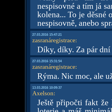
nespisovné a tím já sa
kolena... To je děsné
nespisovně, anebo sp
27.03.2016 15:47:21
zasranáregistrace
:
Díky, díky. Za pár dní
27.03.2016 15:31:54
zasranáregistrace
:
Rýma. Nic moc, ale už
13.03.2016 10:09:37
Axelson
:
Ještě připočti fakt že
loterie a máš minimá