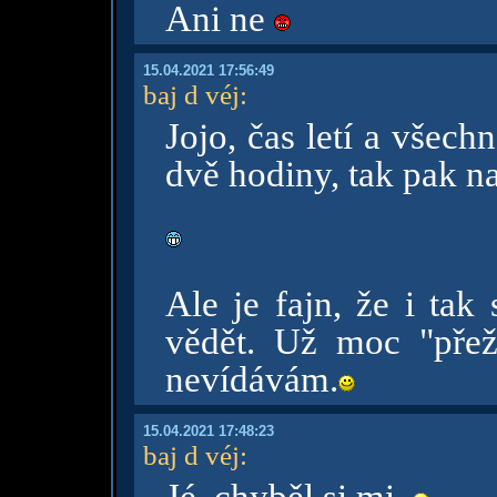
Ani ne
15.04.2021 17:56:49
baj d véj
:
Jojo, čas letí a všech
dvě hodiny, tak pak n
Ale je fajn, že i tak
vědět. Už moc "přež
nevídávám.
15.04.2021 17:48:23
baj d véj
: