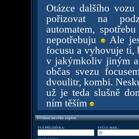
Otázce dalšího vozu
pořizovat na podz
automatem, spotřebu
nepotřebuju
Ale jes
focusu a vyhovuje ti, 
v jakýmkoliv jiným 
občas svezu focuse
dvoulitr, kombi. Nesk
už je teda slušně dom
ním těším
Přidání nového zápisu
TVÁ PŘEZDÍVKA:
TVŮJ E-MAIL: