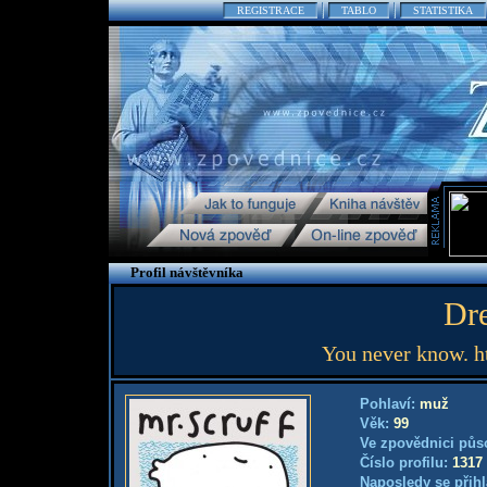
REGISTRACE
TABLO
STATISTIKA
Profil návštěvníka
Dr
You never know. h
Pohlaví:
muž
Věk:
99
Ve zpovědnici půs
Číslo profilu:
1317
Naposledy se přihl