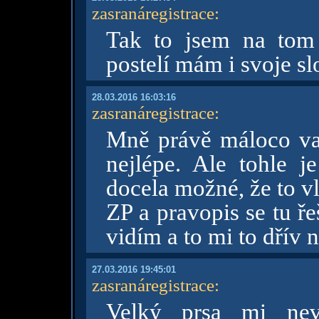
zasranáregistrace
:
Tak to jsem na tom
postelí mám i svoje sl
28.03.2016 16:03:16
zasranáregistrace
:
Mně právě máloco vad
nejlépe. Ale tohle j
docela možné, že to v
ZP a pravopis se tu ře
vidím a to mi to dřív 
27.03.2016 19:45:01
zasranáregistrace
:
Velký prsa mi nev