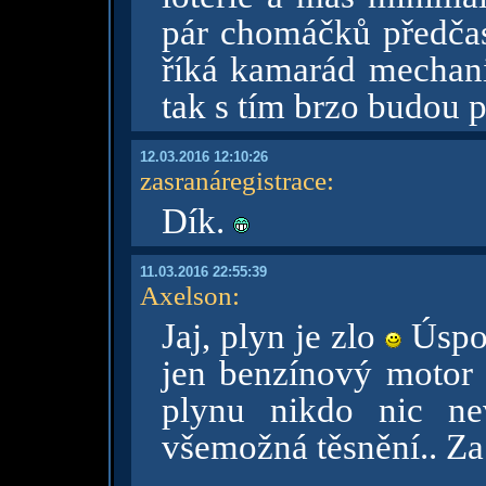
pár chomáčků předča
říká kamarád mechani
tak s tím brzo budou
12.03.2016 12:10:26
zasranáregistrace
:
Dík.
11.03.2016 22:55:39
Axelson
:
Jaj, plyn je zlo
Úspor
jen benzínový motor
plynu nikdo nic ne
všemožná těsnění.. Za