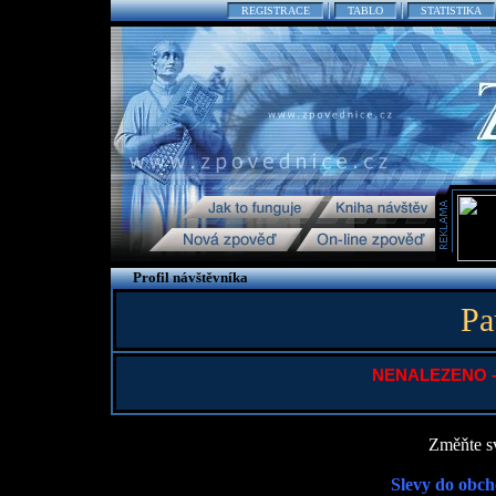
REGISTRACE
TABLO
STATISTIKA
Profil návštěvníka
Pa
NENALEZENO - P
Změňte sv
Slevy do obch