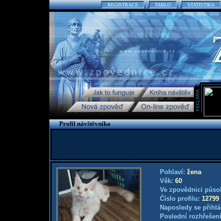
REGISTRACE
TABLO
STATISTIKA
Profil návštěvníka
Pohlaví:
žena
Věk:
60
Ve zpovědnici půso
Číslo profilu:
12799
Naposledy se přihlá
Poslední rozhřešení