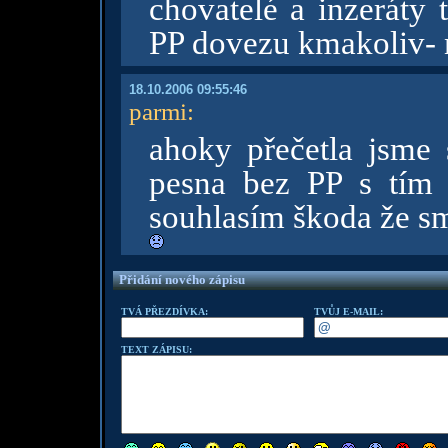
chovatelé a inzeráty 
PP dovezu kmakoliv-
18.10.2006 09:55:46
parmi
:
ahoky přečetla jsme 
pesna bez PP s tím
souhlasím škoda že sm
Přidání nového zápisu
TVÁ PŘEZDÍVKA:
TVŮJ E-MAIL:
TEXT ZÁPISU: