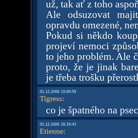
už, tak ať z toho asp
Ale odsuzovat maji
opravdu omezené, nem
Pokud si někdo koupí
projeví nemoci způso
to jeho problém. Ale 
proto, že je jinak ba
je třeba trošku přerost
01.12.2006 19:00:59
Tigress
:
co je špatného na pse
01.12.2006 18:34:43
Etienne
: