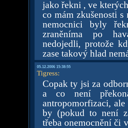
jako řekni , ve který
co mám zkušenosti s r
nemocnici byly ře
zraněníma po havá
nedojedli, protože kd
zase takový hlad nem
05.12.2006 15:38:55
Tigress
:
Copak ty jsi za odborní
a co není překo
antropomorfizaci, ale
by (pokud to není 
třeba onemocnění či v