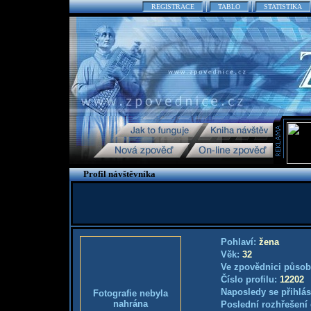
REGISTRACE
TABLO
STATISTIKA
Profil návštěvníka
Pohlaví:
žena
Věk:
32
Ve zpovědnici působ
Číslo profilu:
12202
Naposledy se přihlás
Fotografie nebyla
nahrána
Poslední rozhřešení 