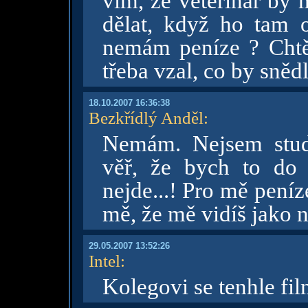
vím, že veterinář by
dělat, když ho tam o
nemám peníze ? Chtěl
třeba vzal, co by snědl 
18.10.2007 16:36:38
Bezkřídlý Anděl
:
Nemám. Nejsem stud
věř, že bych to do
nejde...! Pro mě pení
mě, že mě vidíš jako n
29.05.2007 13:52:26
Intel
:
Kolegovi se tenhle film