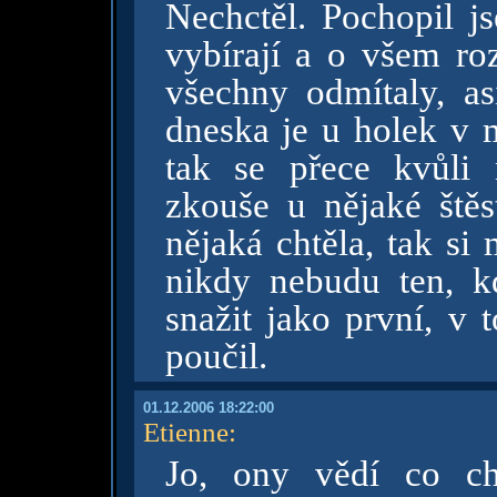
Nechctěl. Pochopil js
vybírají a o všem r
všechny odmítaly, as
dneska je u holek v m
tak se přece kvůli
zkouše u nějaké ště
nějaká chtěla, tak si
nikdy nebudu ten, 
snažit jako první, v 
poučil.
01.12.2006 18:22:00
Etienne
:
Jo, ony vědí co ch