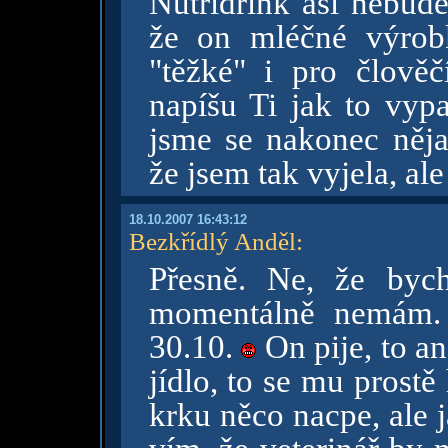
Nutridrink asi nebud
že on mléčné výrobk
"těžké" i pro člověč
napíšu Ti jak to vypad
jsme se nakonec něja
že jsem tak vyjela, ale
18.10.2007 16:43:12
Bezkřídlý Anděl
:
Přesně. Ne, že byc
momentálně nemám.
30.10.
On pije, to an
jídlo, to se mu prostě
krku něco nacpe, ale 