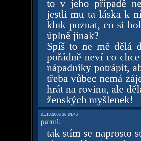
to v jeho případě n
jestli mu ta láska k 
kluk poznat, co si ho
úplně jinak?
Spíš to ne mě dělá 
pořádně neví co chce a
nápadníky potrápit, ab
třeba vůbec nemá záj
hrát na rovinu, ale dě
ženských myšlenek!
21.10.2006 16:24:43
parmi
:
tak stím se naprosto 