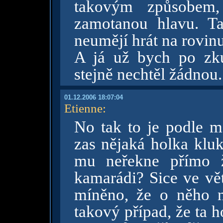
takovým způsobem
zamotanou hlavu. Ta
neumějí hrát na rovin
A já už bych po zku
stejně nechtěl žádnou.
01.12.2006 18:07:04
Etienne
:
No tak to je podle m
zas nějaká holka kluk
mu neřekne přímo ž
kamarádi? Sice ve vět
míněno, že o něho 
takový případ, že ta ho