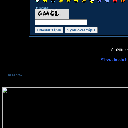
Opište kod:
Změňte sv
Slevy do obch
REKLAMA