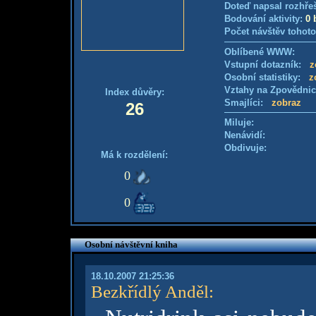
Doteď napsal rozhře
Bodování aktivity:
0 
Počet návštěv tohoto
Oblíbené WWW:
Vstupní dotazník:
z
Osobní statistiky:
z
Vztahy na Zpovědni
Index důvěry:
Smajlíci:
zobraz
26
Miluje:
Nenávidí:
Obdivuje:
Má k rozdělení:
0
0
Osobní návštěvní kniha
18.10.2007 21:25:36
Bezkřídlý Anděl
: