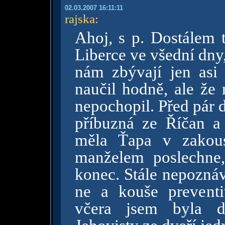
02.03.2007 16:11:11
rajska
:
Ahoj, s p. Dostálem 
Liberce ve všední dny
nám zbývají jen asi
naučil hodně, ale že
nepochopil. Před pár dn
příbuzná ze Říčan a 
měla Ťapa v zakou
manželem poslechne
konec. Stále nepozn
ne a kouše preventi
včera jsem byla d