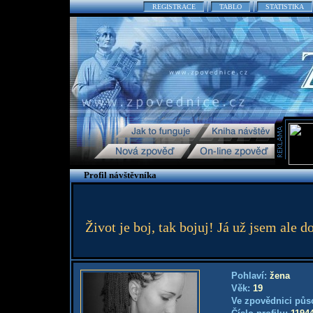
REGISTRACE
TABLO
STATISTIKA
Profil návštěvníka
Život je boj, tak bojuj! Já už jsem ale 
Pohlaví:
žena
Věk:
19
Ve zpovědnici půs