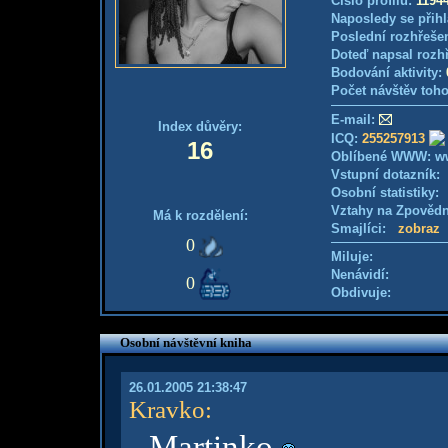
Číslo profilu:
1194
Naposledy se přihl
Poslední rozhřešen
Doteď napsal rozh
Bodování aktivity:
Počet návštěv toho
E-mail:
Index důvěry:
ICQ:
255257913
16
Oblíbené WWW: ww
Vstupní dotazník
Osobní statistiky
Vztahy na Zpověd
Má k rozdělení:
Smajlíci:
zobraz
0
Miluje:
Nenávidí:
0
Obdivuje:
Osobní návštěvní kniha
26.01.2005 21:38:47
Kravko
:
Martinko