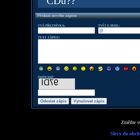
CDu??
Přidání nového zápisu
TVÁ PŘEZDÍVKA:
TVŮJ E-MAIL:
TEXT ZÁPISU:
Opište kod:
Změňte sv
Slevy do obch