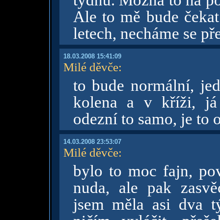
týdnů. Možná to na po
Ale to mě bude čekat 
letech, necháme se př
18.03.2008 15:41:09
Milé děvče
:
to bude normální, jed
kolena a v kříži, já
odezní to samo, je to 
14.03.2008 23:53:07
Milé děvče
:
bylo to moc fajn, pov
nuda, ale pak zasvě
jsem měla asi dva t