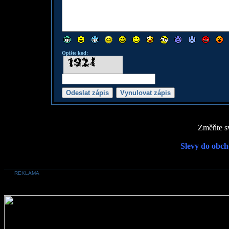
Opište kod:
Změňte sv
Slevy do obch
REKLAMA