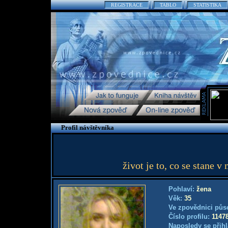
REGISTRACE
TABLO
STATISTIKA
Profil návštěvníka
život je to, co se stane 
Pohlaví:
žena
Věk:
35
Ve zpovědnici půs
Číslo profilu:
1147
Naposledy se přihl