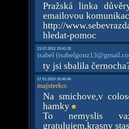
Pražská linka důvěr
emailovou komunikaci
http://www.sebevra
hledat-pomoc
23.07.2012 19:41:32
isabel
(isabelgonz13@gmail.c
ty jsi sbalila černocha
27.03.2010 20:40:46
majsterko
:
Na smichove,v colo
hamky
To nemyslis va
gratulujem,krasny sta