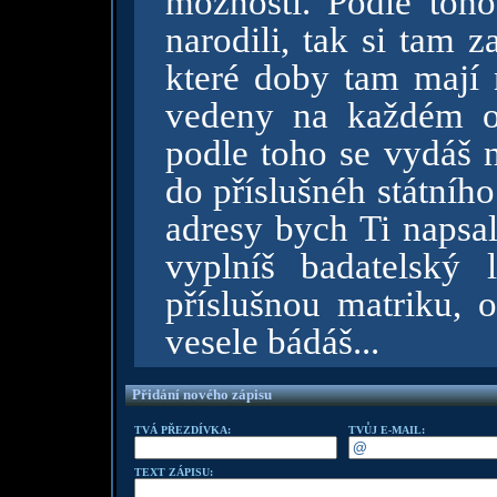
možnosti. Podle toho
narodili, tak si tam z
které doby tam mají 
vedeny na každém o
podle toho se vydáš 
do příslušnéh státního
adresy bych Ti napsal
vyplníš badatelský l
příslušnou matriku, o
vesele bádáš...
Přidání nového zápisu
TVÁ PŘEZDÍVKA:
TVŮJ E-MAIL:
TEXT ZÁPISU: