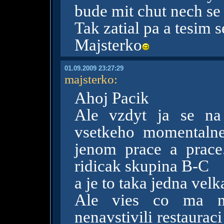
bude mit chut nech se
Tak zatial pa a tesim s
Majsterko
01.09.2009 23:27:29
majsterko
:
Ahoj Pacik
Ale vzdyt ja se n
vsetkeho momentalne
jenom prace a prace
ridicak skupina B-C
a je to taka jedna vel
Ale vies co ma n
nenavstivili restaura