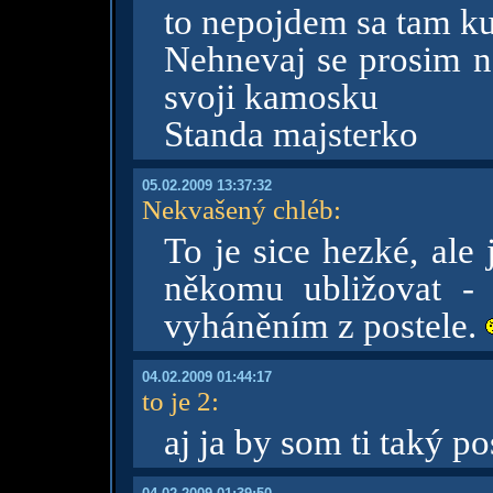
to nepojdem sa tam k
Nehnevaj se prosim n
svoji kamosku
Standa majsterko
05.02.2009 13:37:32
Nekvašený chléb
:
To je sice hezké, ale
někomu ubližovat - 
vyháněním z postele.
04.02.2009 01:44:17
to je 2
:
aj ja by som ti taký po