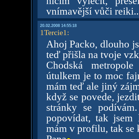
ničím vyléčit, přeš
vnímavější vůči reiki..
20.02.2008 14:55:18
1Tercie1
:
Ahoj Packo, dlouho js
teď přišla na tvoje vz
Chodská metropole
útulkem je to moc fajn
mám teď ale jiný zájm
když se povede, jezdi
stránky se podívám
popovídat, tak jsem
mám v profilu, tak se 