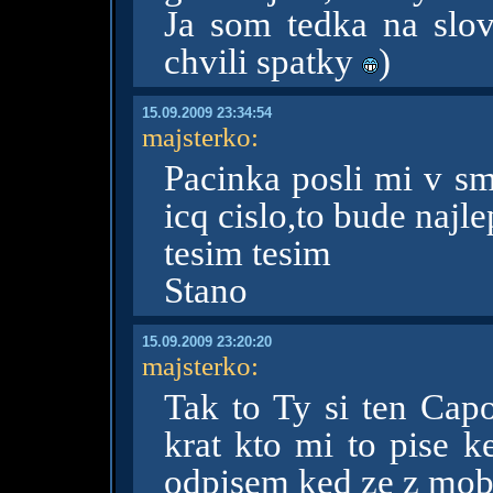
Ja som tedka na slo
chvili spatky
)
15.09.2009 23:34:54
majsterko
:
Pacinka posli mi v sm
icq cislo,to bude najle
tesim tesim
Stano
15.09.2009 23:20:20
majsterko
:
Tak to Ty si ten Cap
krat kto mi to pise k
odpisem ked ze z mobi