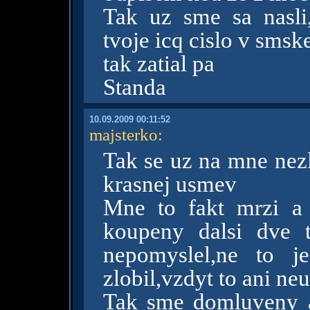
Tak uz sme sa nasli,
tvoje icq cislo v smsk
tak zatial pa
Standa
10.09.2009 00:11:52
majsterko
:
Tak se uz na mne nezl
krasnej usmev
Mne to fakt mrzi a
koupeny dalsi dve 
nepomyslel,ne to 
zlobil,vzdyt to ani ne
Tak sme domluveny a 