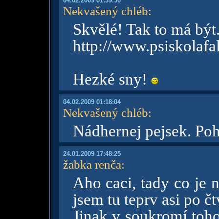
04.02.2009 01:39:50
Nekvašený chléb
:
Skvělé! Tak to má být
http://www.psiskolafa
Hezké sny!
04.02.2009 01:18:04
Nekvašený chléb
:
Nádhernej pejsek. Poh
24.01.2009 17:48:25
žabka renča
:
Aho caci, tady co je
jsem tu teprv asi po čt
Jinak v soukromí toh