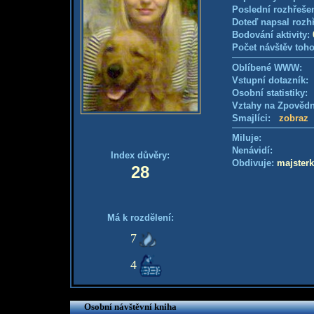
Poslední rozhřešen
Doteď napsal rozh
Bodování aktivity:
Počet návštěv toho
Oblíbené WWW:
Vstupní dotazník
Osobní statistiky
Vztahy na Zpověd
Smajlíci:
zobraz
Miluje:
Nenávidí:
Index důvěry:
Obdivuje:
majster
28
Má k rozdělení:
7
4
Osobní návštěvní kniha