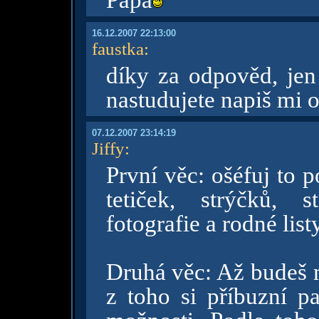
Papa
16.12.2007 22:13:00
faustka
:
díky za odpověd, je
nastudujete napiš mi 
07.12.2007 23:14:19
Jiffy
:
První věc: ošéfuj to p
tetiček, strýčků, s
fotografie a rodné listy
Druhá věc: Až budeš 
z toho si příbuzní p