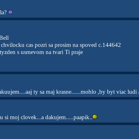
ela?
Bell
chvilocku cas pozri sa prosim na spoved c.144642
yzden s usmevom na tvari Ti praje
uujem....aaj ty sa maj krasne......mohlo ,by byt viac ludi ak
u si moj clovek...a dakujem.....paapik..