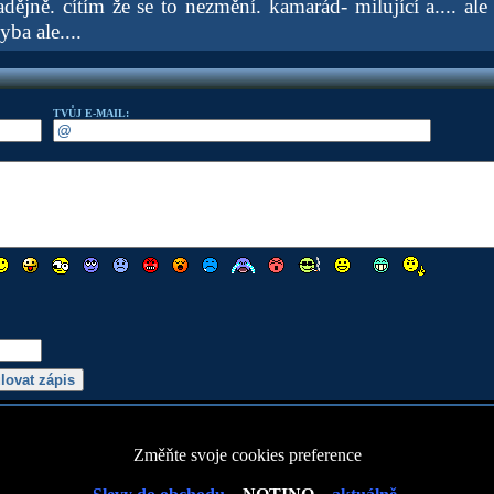
ějně. cítím že se to nezmění. kamarád- milující a.... ale
yba ale....
TVŮJ E-MAIL:
Změňte svoje cookies preference