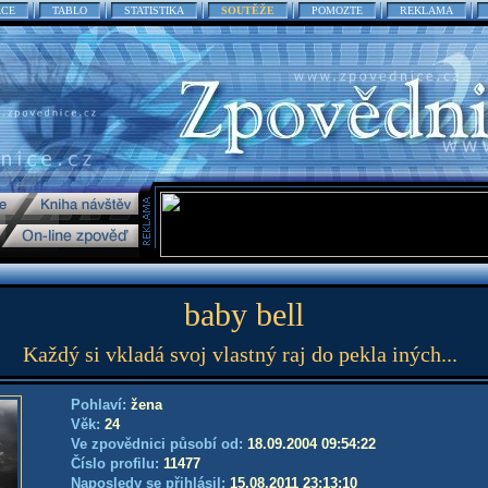
ACE
TABLO
STATISTIKA
SOUTĚŽE
POMOZTE
REKLAMA
baby bell
Každý si vkladá svoj vlastný raj do pekla iných...
Pohlaví:
žena
Věk:
24
Ve zpovědnici působí od:
18.09.2004 09:54:22
Číslo profilu:
11477
Naposledy se přihlásil:
15.08.2011 23:13:10