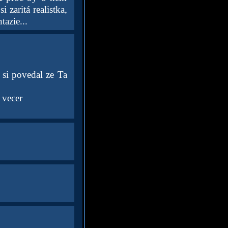
i zaritá realistka,
tazie...
 si povedal ze Ta
 vecer