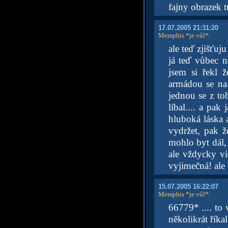
fajny obrazek t
17.07.2005 21:31:20
Memphis *je vůl*
:
ale teď zjišťuj
já teď vůbec n
jsem si řekl 
armádou se na 
jednou se z to
líbal.... a pak
hluboká láska a
vydržet, pak 
mohlo byt dál, 
ale vždycky vi
vyjimečná! ale 
15.07.2005 16:22:07
Memphis *je vůl*
:
66779* .... to 
několikrát říkal