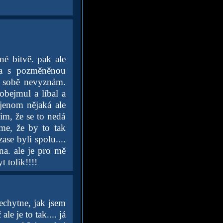
né bitvě. pak ale
m a s pozměněnou
 v sobě nevyznám.
obejmul a líbal a
 jenom nějaká ale
im, že se to nedá
me, že by to tak
ase byli spolu....
na. ale je pro mě
 tolik!!!!
echytne, jak jsem
e je to tak.... já