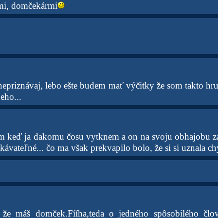
mi, domčekármi
 nepriznávaj, lebo ešte budem mať výčitky že som takto hr
eho...
em keď ja dakomu čosu vytknem a on na svoju obhajobu z
akávateľné... čo ma však prekvapilo bolo, že si si uznala c
že máš domček.Fííha,teda o jedného spôsobilého člov