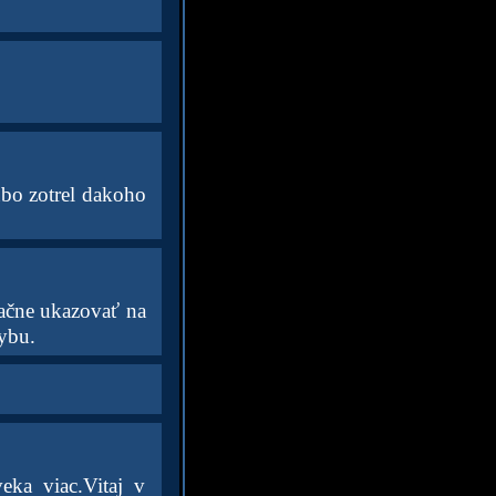
ubo zotrel dakoho
ačne ukazovať na
hybu.
eka viac.Vitaj v