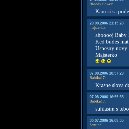
Bloody flower
:
Kam si sa pod
20.08.2006 21:15:28
majsterko
:
ahooooj Baby 
Ked budes mat 
Uspesny novy t
Majsterko
07.08.2006 18:57:29
Babika17
:
Krasne slova dak
07.08.2006 16:55:55
Babika17
:
suhlasim s tebo
30.07.2006 16:08:55
Sentinel
: