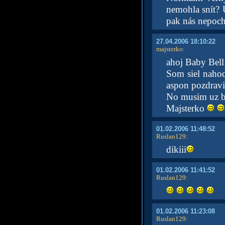
nemohla snít? Už
pak nás nepocho
27.04.2006 18:10:22
majsterko
:
ahoj Baby Bell
Som siel nahod
aspon pozdrav
No musim uz be
Majsterko
01.02.2006 11:48:52
Ruslan129
:
dikiii
01.02.2006 11:41:52
Ruslan129
:
01.02.2006 11:23:08
Ruslan129
: