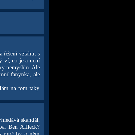
 řešení vztahu, s
ý ví, co je a není
taky nemyslím. Ale
émní fanynka, ale
 Mám na tom taky
yhledává skandál.
ba. Ben Affleck?
 A proč by o něm