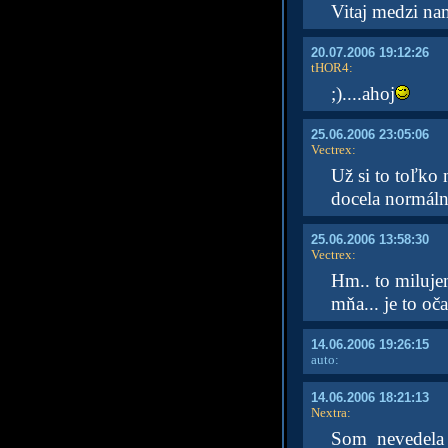
Vitaj medzi na
20.07.2006 19:12:26
tHOR4
:
;)....ahoj
25.06.2006 23:05:06
Vectrex
:
Už si to toľko
docela normáln
25.06.2006 13:58:30
Vectrex
:
Hm.. to miluj
mňa... je to oč
14.06.2006 19:26:15
auto:
14.06.2006 18:21:13
Nextra
:
Som nevedela 