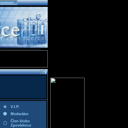
KONTAKT
V.I.P.
Moderátor
Člen klubu
Zpovědnice