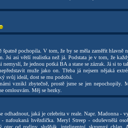
 špatně pochopila. V tom, že by se měla zaměřit hlavně na
. Jsi asi větší realistka než já. Podstata je v tom, že každ
i nemyslí, že jednou potká BA a stane se zázrak. Já si to 
nepředstavit muže jako on. Třeba já nejsem nějaká extr
ký svůj ideál, dost se mu podobá.
 námi vznikl zbytečně, prostě jsme se jen nepochopily.
k se omlouvám. Měj se hezky.
e odhadnout, jaká je celebrita v reale. Napr. Madonna - v
s - nafoukaná hvězdička. Meryl Streep - oduševnělá oso
 otec od rodiny, slušňák, inteligentní, skromný chlap.