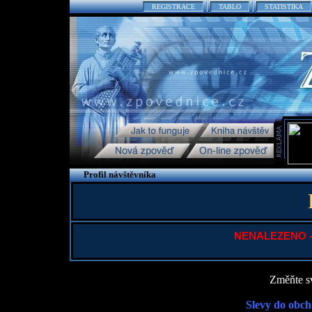
REGISTRACE
TABLO
STATISTIKA
Profil návštěvníka
NENALEZENO - P
Změňte sv
Slevy do obch