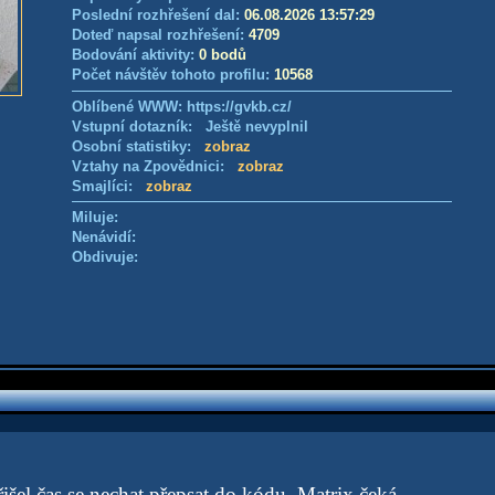
Poslední rozhřešení dal:
06.08.2026 13:57:29
Doteď napsal rozhřešení:
4709
Bodování aktivity:
0 bodů
Počet návštěv tohoto profilu:
10568
Oblíbené WWW: https://gvkb.cz/
Vstupní dotazník: Ještě nevyplnil
Osobní statistiky:
zobraz
Vztahy na Zpovědnici:
zobraz
Smajlíci:
zobraz
Miluje:
Nenávidí:
Obdivuje:
šel čas se nechat přepsat do kódu. Matrix čeká