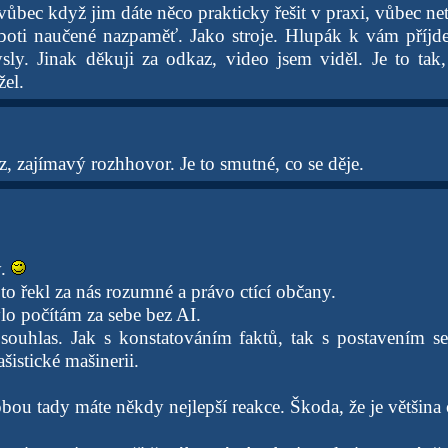
vůbec když jim dáte něco prakticky řešit v praxi, vůbec ne
boti naučené nazpaměť. Jako stroje. Hlupák k vám příjde
ly. Jinak děkuji za odkaz, video jsem viděl. Je to tak
el.
, zajímavý rozhhovor. Je to smutné, co se děje.
y.
 to řekl za nás rozumné a právo ctící občany.
lo počítám za sebe bez AI.
ouhlas. Jak s konstatováním faktů, tak s postavením se
ašistické mašinerii.
bou tady máte někdy nejlepší reakce. Škoda, že je většina