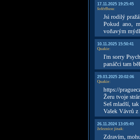
17.11.2025 19:25:45
šoférBusu
:
Jsi rodilý praž
Pokud ano, m
voňavým mýdle
10.11.2025 15:50:41
Quakie
:
I'm sorry Psyc
panáčci tam běh
29.03.2025 20:02:06
Quakie
:
https://praguec
Žeru tvoje strá
Seš mladší, tak
Vašek Vávrů z 
26.11.2024 13:05:49
železnice jinak
:
Zdravím, mohu j