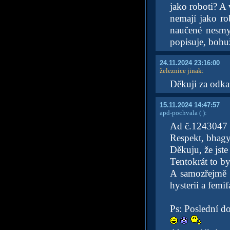
jako roboti? A 
nemají jako ro
naučené nesmys
popisuje, bohuž
24.11.2024 23:16:00
železnice jinak
:
Děkuji za odkaz
15.11.2024 14:47:57
apd-pochvala
( )
:
Ad č.1243047
Respekt, bhag
Děkuju, že jste
Tentokrát to by
A samozřejmě s
hysterii a femif
Ps: Poslední do