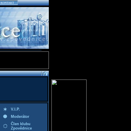
KONTAKT
V.I.P.
Moderátor
Člen klubu
Zpovědnice