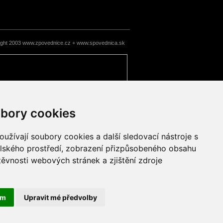
ight 2003 www.zpovednice.cz + www.spovednica.sk
bory cookies
užívají soubory cookies a další sledovací nástroje s
elského prostředí, zobrazení přizpůsobeného obsahu
těvnosti webových stránek a zjištění zdroje
ám
Upravit mé předvolby