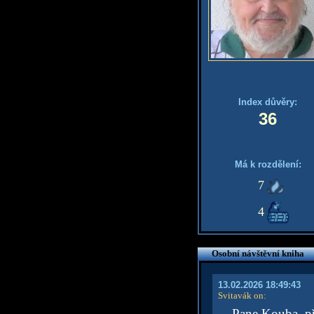
Index důvěry:
36
Má k rozdělení:
7
4
Osobní návštěvní kniha
13.02.2026 18:49:43
Svitavák on
:
Pane Kouba, při