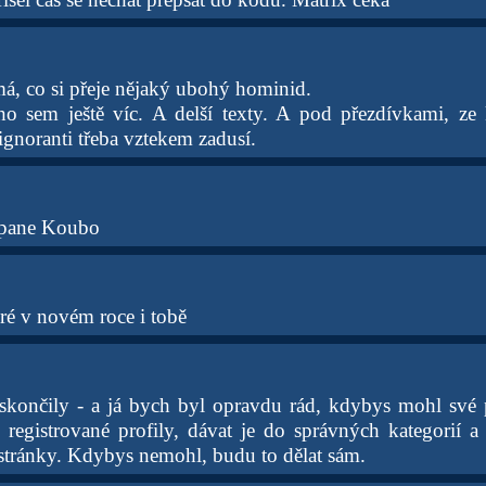
á, co si přeje nějaký ubohý hominid.
o sem ještě víc. A delší texty. A pod přezdívkami, ze 
ignoranti třeba vztekem zadusí.
 pane Koubo
ré v novém roce i tobě
skončily - a já bych byl opravdu rád, kdybys mohl své 
 registrované profily, dávat je do správných kategorií a
stránky. Kdybys nemohl, budu to dělat sám.