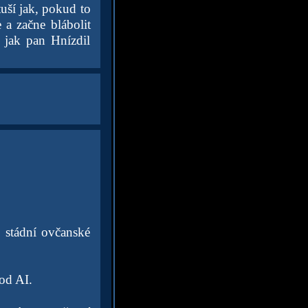
tuší jak, pokud to
 a začne blábolit
, jak pan Hnízdil
 stádní ovčanské
 od AI.