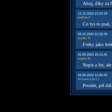
Ahoj, diky za f
13.10.2024 23:24:19
loděnka*
:
Co tys to psal,
04.10.2024 21:56:39
nejaky D
:
Fotky jako fotk
25.09.2024 20:33:41
nejaky D
:
Nepis a fot, al
24.09.2024 12:06:45
dočasná ryba
( )
:
Prosím, piš dál