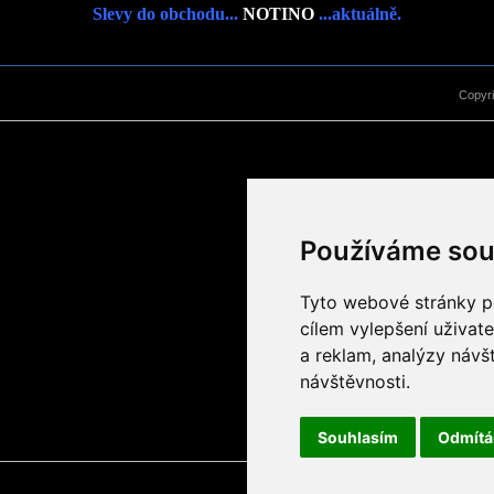
Slevy do obchodu...
NOTINO
...aktuálně.
Copyr
Používáme sou
Tyto webové stránky po
cílem vylepšení uživat
a reklam, analýzy návš
návštěvnosti.
Souhlasím
Odmít