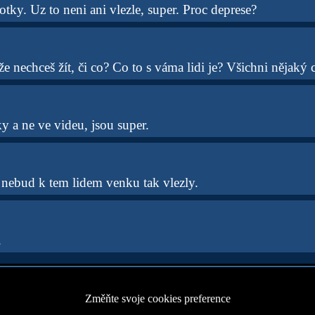
otky. Uz to neni ani vlezle, super. Proc deprese?
 že nechceš žít, či co? Co to s váma lidi je? Všichni nějaký 
y a ne ve videu, jsou super.
e nebud k tem lidem venku tak vlezly.
.
Změňte svoje cookies preference