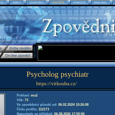
ACE
TABLO
STATISTIKA
SOUTĚŽE
POMOZTE
REKLAMA
Psycholog psychiatr
https://vitkouba.cz/
Pohlaví:
muž
Věk:
73
Ve zpovědnici působí od:
06.02.2024 10:26:08
Číslo profilu:
112173
Naposledy se přihlásil:
06.08.2026 17:55:50