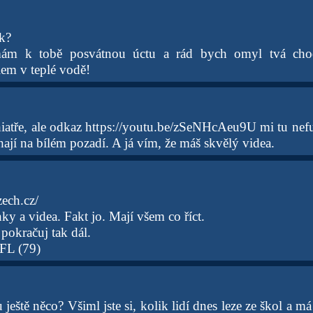
ák?
ám k tobě posvátnou úctu a rád bych omyl tvá cho
m v teplé vodě!
hiatře, ale odkaz https://youtu.be/zSeNHcAeu9U mi tu nefu
ají na bílém pozadí. A já vím, že máš skvělý videa.
zech.cz/
nky a videa. Fakt jo. Mají všem co říct.
 pokračuj tak dál.
FL (79)
eště něco? Všiml jste si, kolik lidí dnes leze ze škol a má