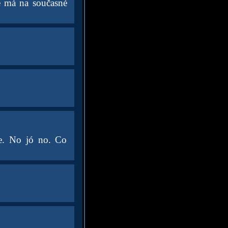
že má na současné
me. No jó no. Co