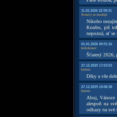
11.02.2026 22:59:31
Svitavy se nezdají
:
Nikoho nezajím
Koubo, piš toh
nepozná, ať se 
01.01.2026 00:51:16
kittykisser
:
Šťastný 2026,
27.12.2025 17:03:03
kaiten
:
Díky a vše dob
27.12.2025 10:08:38
kaiten
:
Ahoj, Vánoce 
alespoň na své
odkazy na své 