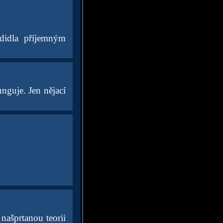
didla příjemným
nguje. Jen nějací
 našprtanou teorii