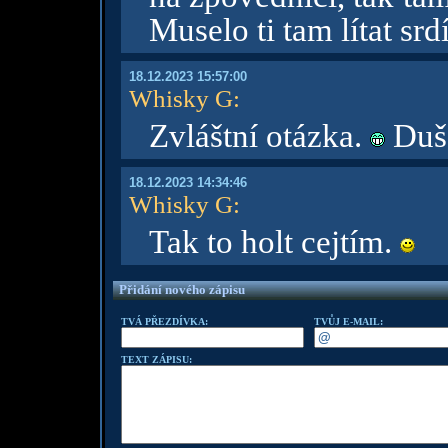
Muselo ti tam lítat srdí
18.12.2023 15:57:00
Whisky G
:
Zvláštní otázka.
Duše
18.12.2023 14:34:46
Whisky G
:
Tak to holt cejtím.
Přidání nového zápisu
TVÁ PŘEZDÍVKA:
TVŮJ E-MAIL:
TEXT ZÁPISU: