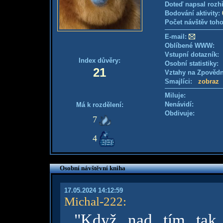
Doteď napsal rozh
Bodování aktivity:
Počet návštěv toho
E-mail:
Oblíbené WWW:
Vstupní dotazník: 
Index důvěry:
Osobní statistiky
21
Vztahy na Zpověd
Smajlíci:
zobraz
Miluje:
Nenávidí:
Má k rozdělení:
Obdivuje:
7
4
Osobní návštěvní kniha
17.05.2024 14:12:59
Michal-222
:
"Když nad tím tak 