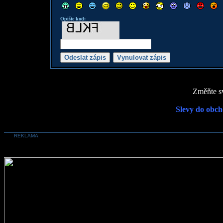
Opište kod:
Změňte sv
Slevy do obch
REKLAMA