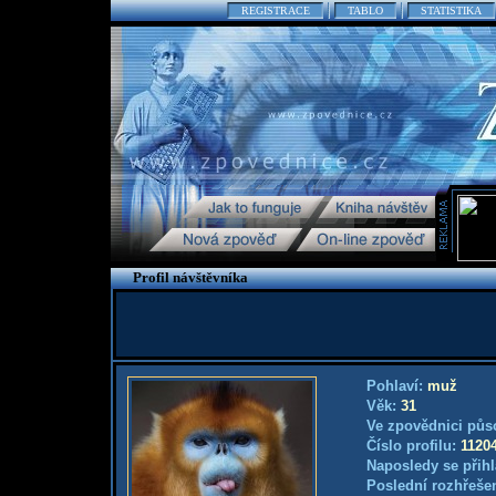
REGISTRACE
TABLO
STATISTIKA
Profil návštěvníka
Pohlaví:
muž
Věk:
31
Ve zpovědnici půs
Číslo profilu:
1120
Naposledy se přihl
Poslední rozhřešen