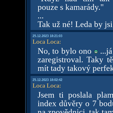
pouze s kamarády."
...
Tak už né! Leda by jsi
25.12.2023 18:21:03
Loca Loca
:
No, to bylo ono
...j
zaregistroval. Taky tě
mít tady takový perfek
25.12.2023 18:02:42
Loca Loca
:
Jsem ti poslala pla
index důvěry o 7 bodů
na zpovědnici, tak tam