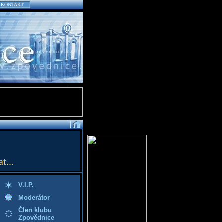
KONTAKT
t...
V.I.P.
Moderátor
Člen klubu
Zpovědnice