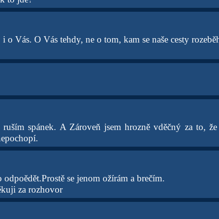
 i o Vás. O Vás tehdy, ne o tom, kam se naše cesty rozeběh
 ruším spánek. A Zároveň jsem hrozně vděčný za to, že j
nepochopí.
o odpoědět.Prostě se jenom ožírám a brečím.
kuji za rozhovor