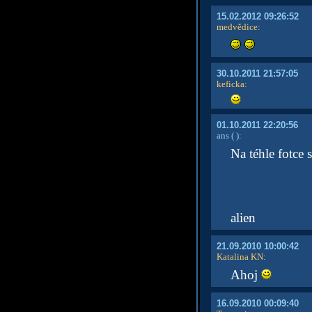
15.02.2012 09:26:52
medvědice
:
30.10.2011 21:57:05
keficka
:
01.10.2011 22:20:56
ans
( )
:
Na téhle fotce 
alien
21.09.2010 10:00:42
Katalina KN
:
Ahoj
16.09.2010 00:09:40