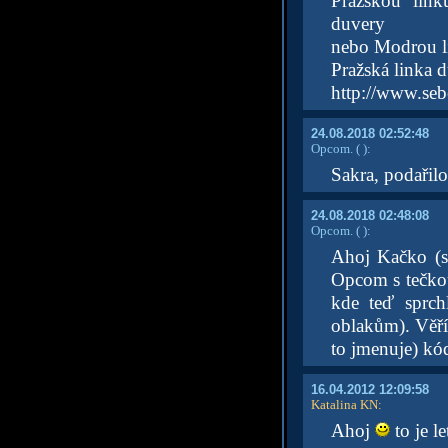
Pražskou link
duvery
nebo Modrou li
Pražská linka 
http://www.seb
24.08.2018 02:52:48
Opcom.
( )
:
Sakra, podařilo
24.08.2018 02:48:08
Opcom.
( )
:
Ahoj Kačko (sa
Opcom s tečkou
kde teď sprch
oblakům). Věří
to jmenuje) kód
16.04.2012 12:09:58
Katalina KN
:
Ahoj
to je l