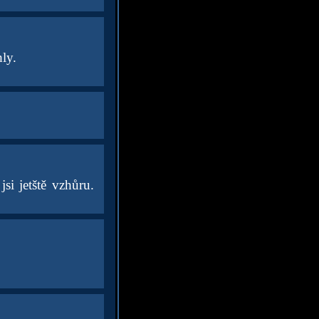
ly.
si jetště vzhůru.