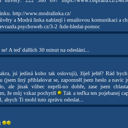
u důvěry: 222 580 697 https://www.csspraha.cz/24830
nku. http://www.modralinka.cz/
důvěry a Modrá linka nabízejí i emailovou komunikaci a ch
evrazda.psychoweb.cz/3-2 /kde-hledat-pomoc
 se! A teď dalších 30 minut na odeslání...
kra, jsi jediná koho tak oslovuji), žiješ ještě? Rád byc
 (jsem líný přihlašovat se, zapomněl jsem heslo a navíc 
lo, ale jinak vůbec neprší-no dobře, zase jsem chlast
m, že můj vzkaz pochytíš
Tak a teďka ten pojebanej cap
, abych Ti mohl tuto zprávu odeslat...
et