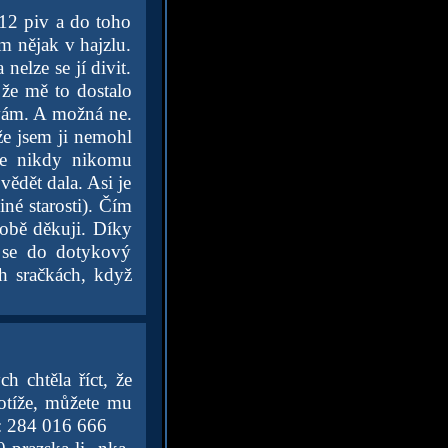
 12 piv a do toho
em nějak v hajzlu.
nelze se jí divit.
 že mě to dostalo
vám. A možná ne.
že jsem ji nemohl
ale nikdy nikomu
vědět dala. Asi je
iné starosti). Čím
Tobě děkuji. Díky
h se do dotykový
ch sračkách, když
h chtěla říct, že
otíže, můžete mu
e: 284 016 666