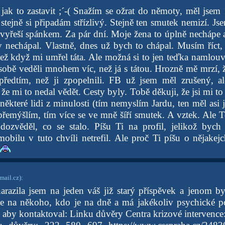
jak to zastavit ;´-( Snažím se ožrat do němoty, měl jsem
stejně si připadám střízlivý. Stejně ten smutek nemizí. Js
 vyřeší spánkem. Za pár dní. Moje žena to úplně nechápe a 
y nechápal. Vlastně, dnes už bych to chápal. Musím říct,
ž když mi umřel táta. Ale možná si to jen teďka namlou
sobě veděli mnohem víc, než já s tátou. Hrozně mě mrzí, 
 předtím, než ji zpopelnili. FB už jsem měl zrušený, 
že mi to nedal vědět. Cesty byly. Tobě děkuji, že jsi mi to 
některé lidi z minulosti (tím nemyslím Jardu, ten měl asi j
přemýšlím, tím více se ve mně šíří smutek. A vztek. Ale 
dozvěděl, co se stalo. Píšu Ti na profil, jelikož byc
mobilu v tuto chvíli netrefil. Ale proč Ti píšu o nějakej
ail.cz)
:
arazila jsem na jeden váš již starý příspěvek a jenom byc
e na někoho, kdo je na dně a má jakékoliv psychické p
t, aby kontaktoval: Linku důvěry Centra krizové intervenc