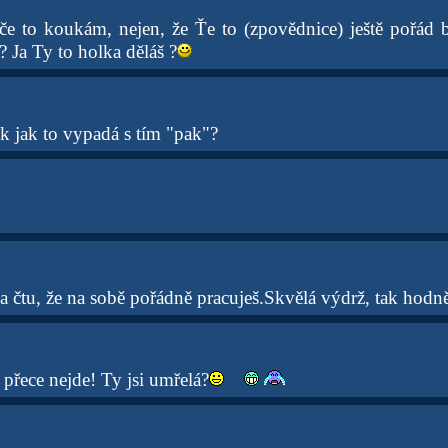
e to koukám, nejen, že Ťe to (zpovědnice) ještě pořád 
 ? Ja Ty to holka děláš ?
k jak to vypadá s tím "pak"?
 čtu, že na sobě pořádně pracuješ.Skvělá výdrž, tak hodně 
ece nejde! Ty jsi umřelá?