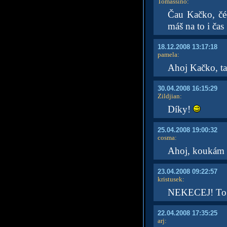
Tomassino
:
Čau Kačko, čéč
máš na to i čas
18.12.2008 13:17:18
pamela
:
Ahoj Kačko, ta
30.04.2008 16:15:29
Zildjian
:
Díky!
25.04.2008 19:00:32
cosma
:
Ahoj, koukám a
23.04.2008 09:22:57
kristusek
:
NEKECEJ! To př
22.04.2008 17:35:25
arj
: