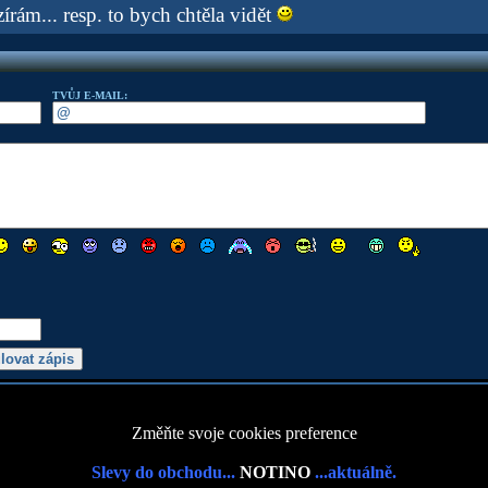
írám... resp. to bych chtěla vidět
TVŮJ E-MAIL:
Změňte svoje cookies preference
Slevy do obchodu...
NOTINO
...aktuálně.