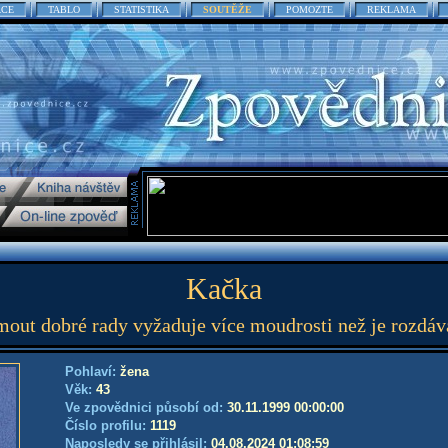
ACE
TABLO
STATISTIKA
SOUTĚŽE
POMOZTE
REKLAMA
Kačka
mout dobré rady vyžaduje více moudrosti než je rozdáva
Pohlaví:
žena
Věk:
43
Ve zpovědnici působí od:
30.11.1999 00:00:00
Číslo profilu:
1119
Naposledy se přihlásil:
04.08.2024 01:08:59