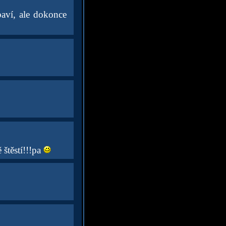
baví, ale dokonce
štěstí!!!pa