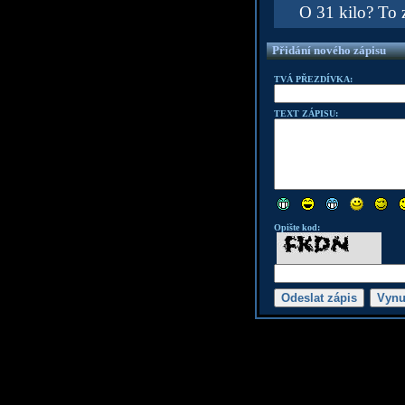
O 31 kilo? To z
Přidání nového zápisu
TVÁ PŘEZDÍVKA:
TEXT ZÁPISU:
Opište kod: