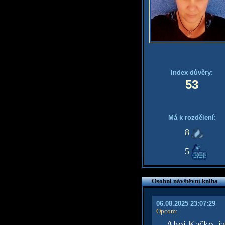
Index důvěry:
53
Má k rozdělení:
8
5
Osobní návštěvní kniha
06.08.2025 23:07:29
Opcom
:
Ahoj Kačko, ja