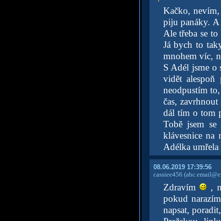
Kačko, nevím, 
piju panáky. A 
Ale třeba se to
Já bych to tak
mnohem víc, ne
S Adél jsme o 
vidět alespoň
neodpustím to, 
čas, zavrhnout 
dál tím o tom 
Tobě jsem se 
klávesnice na 
Adélka umřela
08.06.2019 17:39:56
cassiee456
(abc.email@em
Zdravím
, n
pokud narazím
napsat, poradi