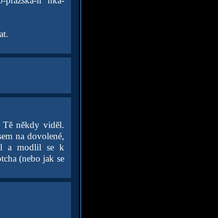
-prazska-li nka-
at.
h Tě někdy viděl.
jsem na dovolené,
al a modlil se k
tcha (nebo jak se