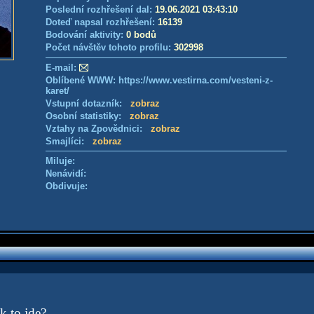
Poslední rozhřešení dal:
19.06.2021 03:43:10
Doteď napsal rozhřešení:
16139
Bodování aktivity:
0 bodů
Počet návštěv tohoto profilu:
302998
E-mail:
Oblíbené WWW: https://www.vestirna.com/vesteni-z-
karet/
Vstupní dotazník:
zobraz
Osobní statistiky:
zobraz
Vztahy na Zpovědnici:
zobraz
Smajlíci:
zobraz
Miluje:
Nenávidí:
Obdivuje:
k to jde?