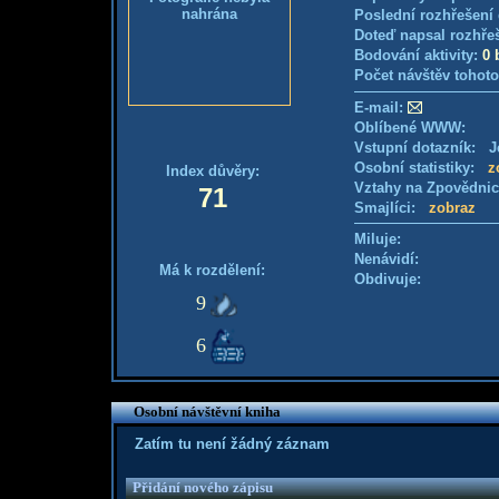
nahrána
Poslední rozhřešení 
Doteď napsal rozhře
Bodování aktivity:
0 
Počet návštěv tohoto
E-mail:
Oblíbené WWW:
Vstupní dotazník: Je
Osobní statistiky:
z
Index důvěry:
Vztahy na Zpovědni
71
Smajlíci:
zobraz
Miluje:
Nenávidí:
Má k rozdělení:
Obdivuje:
9
6
Osobní návštěvní kniha
Zatím tu není žádný záznam
Přidání nového zápisu