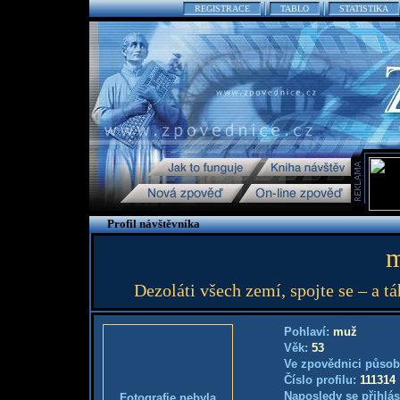
REGISTRACE
TABLO
STATISTIKA
Profil návštěvníka
m
Dezoláti všech zemí, spojte se – a 
Pohlaví:
muž
Věk:
53
Ve zpovědnici působ
Číslo profilu:
111314
Naposledy se přihlás
Fotografie nebyla