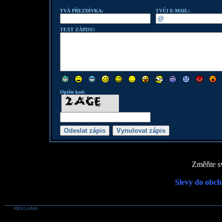
TVÁ PŘEZDÍVKA:
TVŮJ E-MAIL:
TEXT ZÁPISU:
Opište kod:
Změňte sv
Slevy do obch
REKLAMA