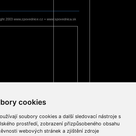
ight 2003 www.zpovednice.cz + www.spovednica.sk
bory cookies
užívají soubory cookies a další sledovací nástroje s
elského prostředí, zobrazení přizpůsobeného obsahu
těvnosti webových stránek a zjištění zdroje