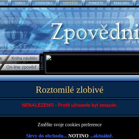
ACE
TABLO
STATISTIKA
SOUTĚŽE
POMOZTE
REKLAMA
Roztomilé zlobivé
NENALEZENO - Profil uživatele byl smazán.
Změňte svoje cookies preference
Slevy do obchodu...
NOTINO
...aktuálně.