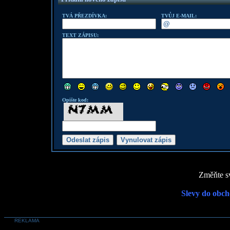
TVÁ PŘEZDÍVKA:
TVŮJ E-MAIL:
TEXT ZÁPISU:
Opište kod:
Změňte sv
Slevy do obch
REKLAMA