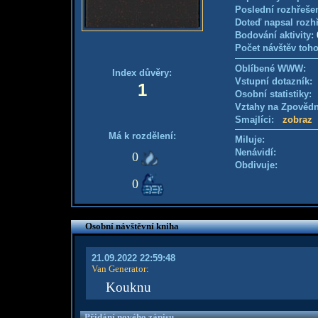
Poslední rozhřešen
Doteď napsal rozh
Bodování aktivity:
Počet návštěv toho
Oblíbené WWW:
Index důvěry:
Vstupní dotazník
1
Osobní statistiky
Vztahy na Zpověd
Smajlíci:
zobraz
Má k rozdělení:
Miluje:
Nenávidí:
0
Obdivuje:
0
Osobní návštěvní kniha
21.09.2022 22:59:48
Van Generator
:
Kouknu
Přidání nového zápisu