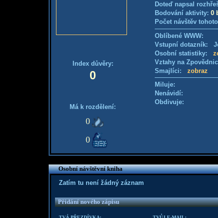
Doteď napsal rozhře
Bodování aktivity:
0 
Počet návštěv tohoto
Oblíbené WWW:
Vstupní dotazník: Je
Osobní statistiky:
z
Vztahy na Zpovědni
Index důvěry:
Smajlíci:
zobraz
0
Miluje:
Nenávidí:
Obdivuje:
Má k rozdělení:
0
0
Osobní návštěvní kniha
Zatím tu není žádný záznam
Přidání nového zápisu
TVÁ PŘEZDÍVKA:
TVŮJ E-MAIL: