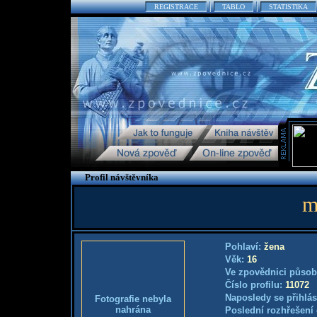
REGISTRACE
TABLO
STATISTIKA
Profil návštěvníka
m
Pohlaví:
žena
Věk:
16
Ve zpovědnici působ
Číslo profilu:
11072
Naposledy se přihlás
Fotografie nebyla
nahrána
Poslední rozhřešení 