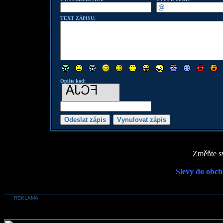
TEXT ZÁPISU:
Opište kod:
Změňte sv
Slevy do obch
REKLAMA