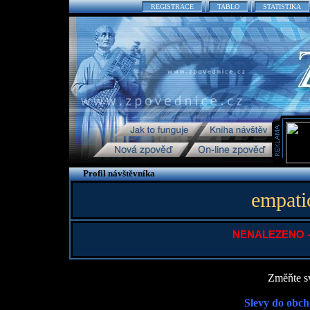
REGISTRACE
TABLO
STATISTIKA
Profil návštěvníka
empati
NENALEZENO - P
Změňte sv
Slevy do obch