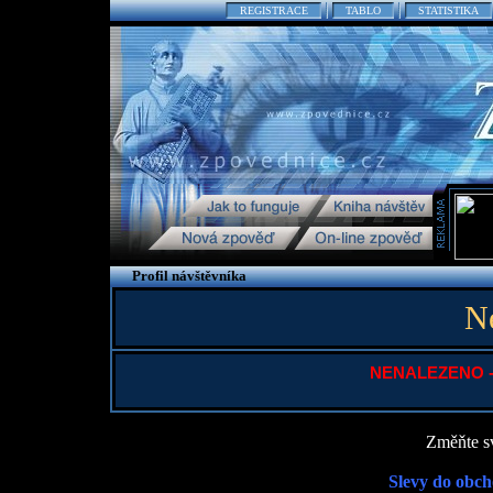
REGISTRACE
TABLO
STATISTIKA
Profil návštěvníka
N
NENALEZENO - P
Změňte sv
Slevy do obch