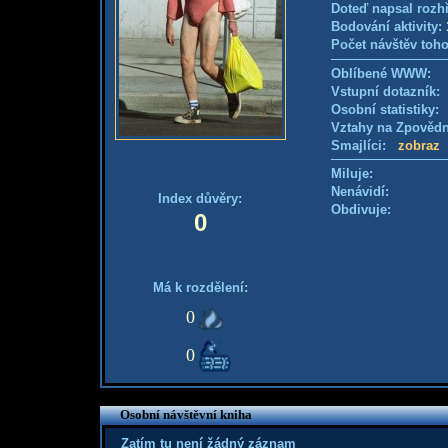
Doteď napsal rozh
Bodování aktivity:
Počet návštěv toho
Oblíbené WWW:
Vstupní dotazník
Osobní statistiky
Vztahy na Zpověd
Smajlíci:
zobraz
Miluje:
Nenávidí:
Index důvěry:
Obdivuje:
0
Má k rozdělení:
0
0
Osobní návštěvní kniha
Zatím tu není žádný záznam