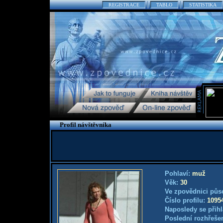
REGISTRACE
TABLO
STATISTIKA
Profil návštěvníka
Pohlaví:
muž
Věk:
30
Ve zpovědnici půs
Číslo profilu:
1095
Naposledy se přihl
Poslední rozhřešen