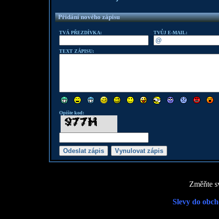
Přidání nového zápisu
TVÁ PŘEZDÍVKA:
TVŮJ E-MAIL:
TEXT ZÁPISU:
Opište kod:
Změňte sv
Slevy do obch