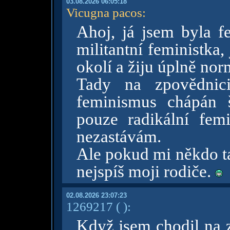
03.08.2026 06:05:18
Vicugna pacos
:
Ahoj, já jsem byla f
militantní feministk
okolí a žiju úplně no
Tady na zpovědnic
feminismus chápán 
pouze radikální femi
nezastávám.
Ale pokud mi někdo ta
nejspíš moji rodiče.
02.08.2026 23:07:23
1269217
( )
:
Když jsem chodil na z