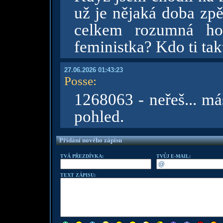
už je nějaká doba zpět
celkem rozumná hol
feministka? Kdo ti t
27.06.2026 01:43:23
Posse
:
1268063 - neřeš... máš.
pohled.
Přidání nového zápisu
TVÁ PŘEZDÍVKA:
TVŮJ E-MAIL:
TEXT ZÁPISU: