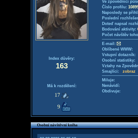
Ve zpovědnici půs
Číslo profilu:
1089
Naposledy se přihl
Poslední rozhřešen
Doteď napsal rozh
Bodování aktivity:
Počet návštěv toho
E-mail:
Oblíbené WWW:
Vstupní dotazník
Index důvěry:
Osobní statistiky
163
Vztahy na Zpověd
Smajlíci:
zobraz
Miluje:
Nenávidí:
Má k rozdělení:
Obdivuje:
17
9
Osobní návštěvní kniha