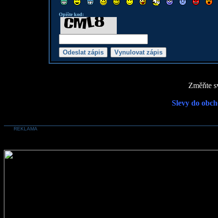
Opište kod:
Změňte sv
Slevy do obch
REKLAMA