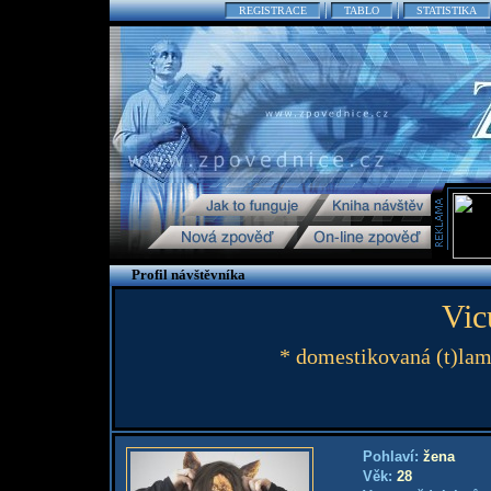
REGISTRACE
TABLO
STATISTIKA
Profil návštěvníka
Vic
* domestikovaná (t)lam
Pohlaví:
žena
Věk:
28