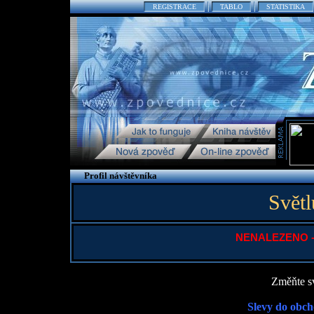
REGISTRACE
TABLO
STATISTIKA
Profil návštěvníka
Svět
NENALEZENO - P
Změňte sv
Slevy do obch