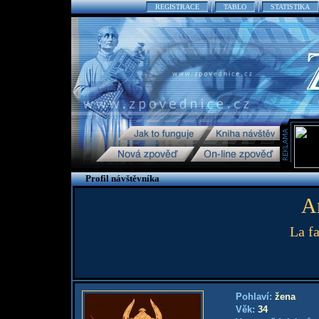
REGISTRACE
TABLO
STATISTIKA
Profil návštěvníka
A
La f
Pohlaví:
žena
Věk:
34