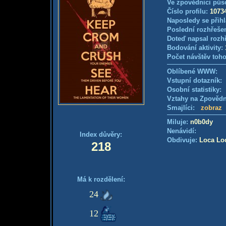
Ve zpovědnici půs
Číslo profilu:
1073
Naposledy se přihl
Poslední rozhřešen
Doteď napsal rozh
Bodování aktivity:
Počet návštěv toho
Oblíbené WWW:
Vstupní dotazník
Osobní statistiky
Vztahy na Zpověd
Smajlíci:
zobraz
Miluje:
n0b0dy
Nenávidí:
Index důvěry:
Obdivuje:
Loca Lo
218
Má k rozdělení:
24
12