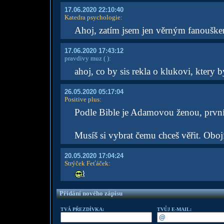
17.06.2020 22:10:40
Katedra psychologie
:
Ahoj, zatím jsem jen věrným fanoušk
17.06.2020 17:43:12
pravdivy muz
( )
:
ahoj, co by sis rekla o klukovi, ktery
26.05.2020 05:17:04
Positive plus
:
Podle Bible je Adamovou ženou, první
Musíš si vybrat čemu chceš věřit. Obojí
20.05.2020 17:04:24
Strýček Feťáček
:
Přidání nového zápisu
TVÁ PŘEZDÍVKA:
TVŮJ E-MAIL: