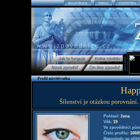
REGISTRACE
TABLO
STATISTIKA
Profil návštěvníka
Happ
Šílenství je otázkou porovnání
Pohlaví:
žena
Věk:
19
Ve zpovědnici půs
Číslo profilu:
1068
Naposledy se přihl