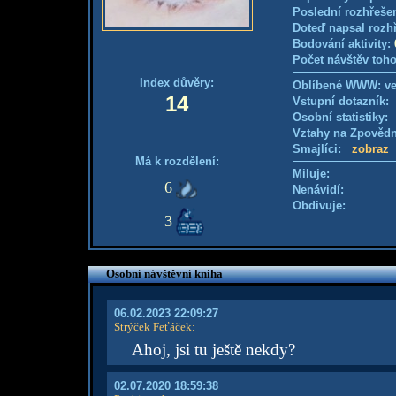
Poslední rozhřešen
Doteď napsal rozh
Bodování aktivity:
Počet návštěv toho
Index důvěry:
Oblíbené WWW: v
14
Vstupní dotazník
Osobní statistiky
Vztahy na Zpověd
Smajlíci:
zobraz
Má k rozdělení:
Miluje:
6
Nenávidí:
Obdivuje:
3
Osobní návštěvní kniha
06.02.2023 22:09:27
Strýček Feťáček
:
Ahoj, jsi tu ještě nekdy?
02.07.2020 18:59:38