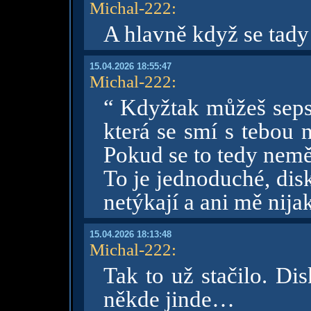
Michal-222
:
A hlavně když se tady
15.04.2026 18:55:47
Michal-222
:
“ Kdyžtak můžeš seps
která se smí s tebou 
Pokud se to tedy nemě
To je jednoduché, dis
netýkají a ani mě nija
15.04.2026 18:13:48
Michal-222
:
Tak to už stačilo. Di
někde jinde…