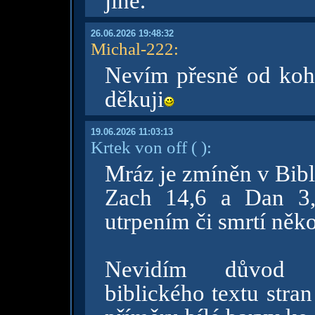
jiné.
26.06.2026 19:48:32
Michal-222
:
Nevím přesně od koho
děkuji
19.06.2026 11:03:13
Krtek von off
( )
:
Mráz je zmíněn v Bibli
Zach 14,6 a Dan 3,
utrpením či smrtí ně
Nevidím důvod zp
biblického textu stra