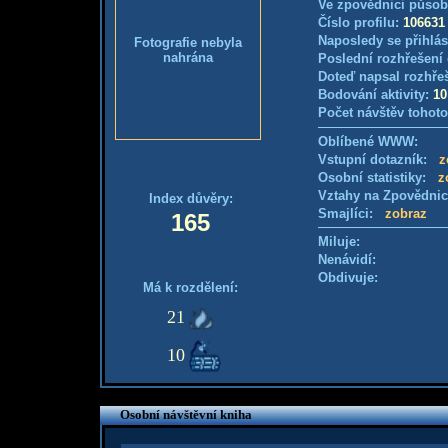
Ve zpovědnici působ
Číslo profilu:
106631
Naposledy se přihlás
Fotografie nebyla
nahrána
Poslední rozhřešení 
Doteď napsal rozhře
Bodování aktivity:
10
Počet návštěv tohoto
Oblíbené WWW:
Vstupní dotazník:
z
Osobní statistiky:
z
Vztahy na Zpovědni
Index důvěry:
Smajlíci:
zobraz
165
Miluje:
Nenávidí:
Obdivuje:
Má k rozdělení:
21
10
Osobní návštěvní kniha