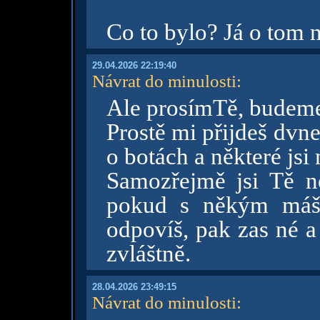
Co to bylo? Já o tom 
29.04.2026 22:19:40
Návrat do minulosti
:
Ale prosímTě, budeme 
Prostě mi přijdeš dvne
o botách a některé jsi
Samozřejmě jsi Tě n
pokud s někým máš 
odpovíš, pak zas né a
zvláštně.
28.04.2026 23:49:15
Návrat do minulosti
: