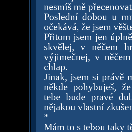
nesmíš mě přecenovat
Poslední dobou u mn
očekává, že jsem věšt
Přitom jsem jen úpln
skvělej, v něčem h
výjimečnej, v něčem 
chlap.
Jinak, jsem si právě 
někde pohybuješ, že
tebe bude pravé dub
nějakou vlastní zkušen
*
Mám to s tebou taky t