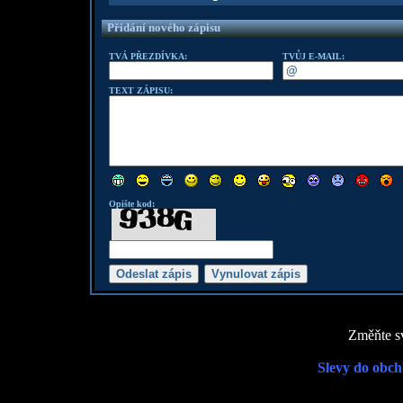
Přidání nového zápisu
TVÁ PŘEZDÍVKA:
TVŮJ E-MAIL:
TEXT ZÁPISU:
Opište kod:
Změňte sv
Slevy do obch