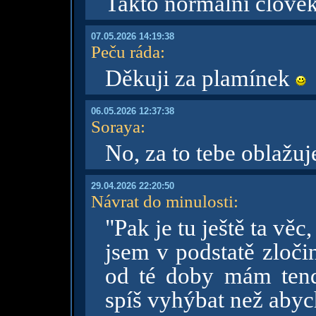
Takto normální člově
07.05.2026 14:19:38
Peču ráda
:
Děkuji za plamínek
06.05.2026 12:37:38
Soraya
:
No, za to tebe oblažu
29.04.2026 22:20:50
Návrat do minulosti
:
"Pak je tu ještě ta věc,
jsem v podstatě zločin
od té doby mám tend
spíš vyhýbat než abych