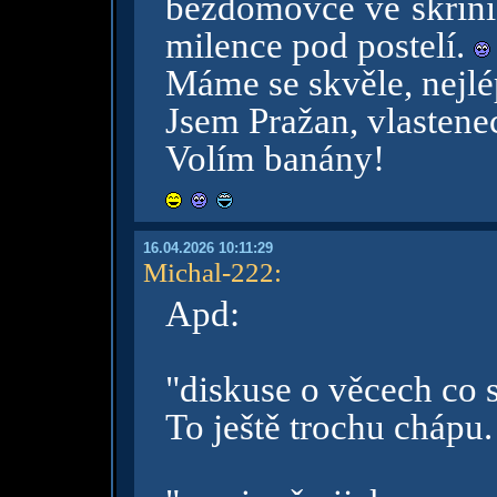
bezdomovce ve skříni
milence pod postelí.
Máme se skvěle, nejlép
Jsem Pražan, vlastene
Volím banány!
16.04.2026 10:11:29
Michal-222
:
Apd:
"diskuse o věcech co 
To ještě trochu chápu.