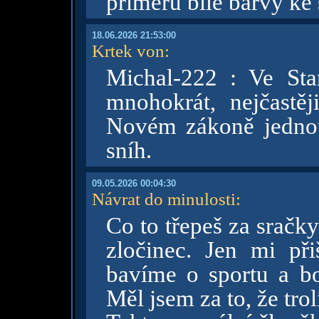
příměru bílé barvy ke
18.06.2026 21:53:00
Krtek von
:
Michal-222 : Ve St
mnohokrát, nejčastěj
Novém zákoně jednou
sníh.
09.05.2026 00:04:30
Návrat do minulosti
:
Co to třepeš za sračky
zločinec. Jen mi př
bavíme o sportu a b
Měl jsem za to, že trol