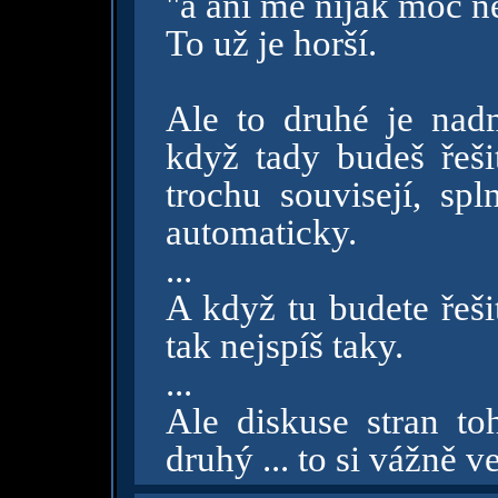
"a ani mě nijak moc ne
To už je horší.
Ale to druhé je nad
když tady budeš řeši
trochu souvisejí, sp
automaticky.
...
A když tu budete řeši
tak nejspíš taky.
...
Ale diskuse stran toh
druhý ... to si vážně v