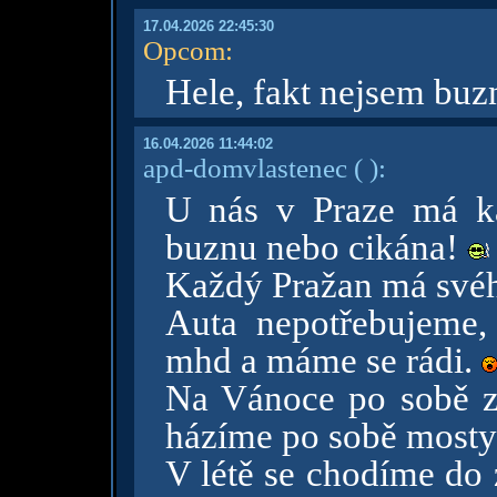
17.04.2026 22:45:30
Opcom
:
Hele, fakt nejsem buzn
16.04.2026 11:44:02
apd-domvlastenec
( )
:
U nás v Praze má ka
buznu nebo cikána!
Každý Pražan má svéh
Auta nepotřebujeme,
mhd a máme se rádi.
Na Vánoce po sobě za
házíme po sobě mosty
V létě se chodíme do 