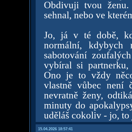
Obdivuji tvou ženu
sehnal, nebo ve kter
Jo, já v té době, k
normální, kdybych 
sabotování zoufalých
vybíral si partnerku
Ono je to vždy něc
vlastně vůbec není 
nevratně ženy, odtiká
minuty do apokalypsy
uděláš cokoliv - jo, t
15.04.2026 18:57:41