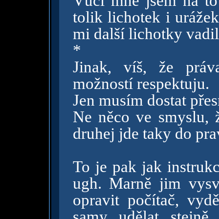
Vůči mně jsem na to 
tolik lichotek i uráže
mi další lichotky vadi
*
Jinak, víš, že práv
možností respektuju.
Jen musím dostat přes
Ne něco ve smyslu, 
druhej jde taky do pr
To je pak jak instruk
ugh. Marně jim vysv
opravit počítač, vyd
samy udělat stejně