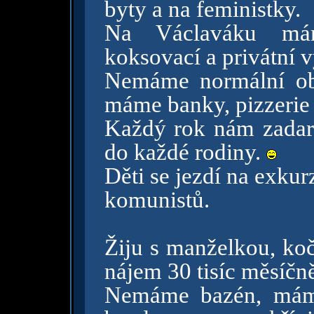
byty a na feministky.
Na Václaváku máme
koksovací a privátní 
Nemáme normální obc
máme banky, pizzerie 
Každý rok nám zadar
do každé rodiny.
Děti se jezdí na exkur
komunistů.
Žiju s manželkou, ko
nájem 30 tisíc měsíčn
Nemáme bazén, máme