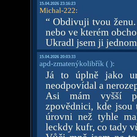
15.04.2026 23:16:23
Michal-222
:
“ Obdivuji tvou ženu. 
nebo ve kterém obcho
Ukradl jsem ji jedno
15.04.2026 20:03:33
apd-zmatenýkolibřík
( )
:
Já to úplně jako u
neodpovídal a nerozep
Asi mám vyšší prá
zpovědnici, kde jsou 
úrovni než tyhle ma
leckdy kufr, co tady v