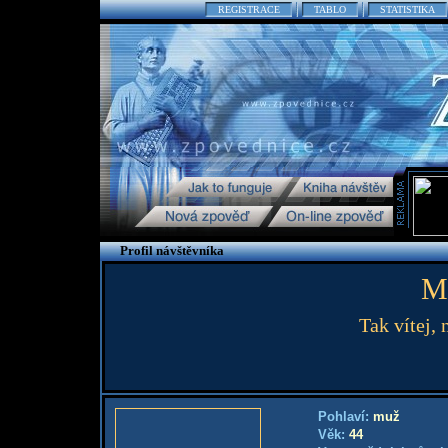
REGISTRACE
TABLO
STATISTIKA
Profil návštěvníka
M
Tak vítej, 
Pohlaví:
muž
Věk:
44