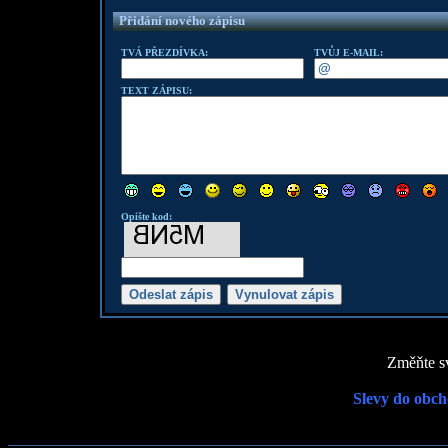
Přidání nového zápisu
TVÁ PŘEZDÍVKA:
TVŮJ E-MAIL:
TEXT ZÁPISU:
Opište kod:
Změňte sv
Slevy do obch