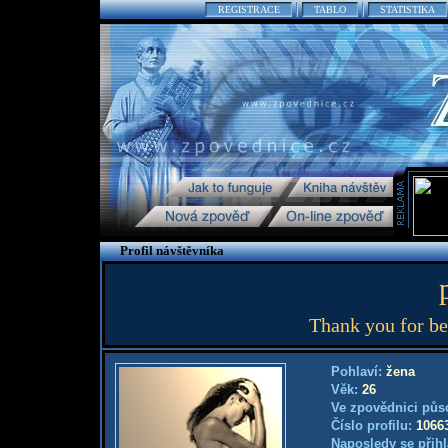
REGISTRACE
TABLO
STATISTIKA
Profil návštěvníka
Thank you for be
Pohlaví:
žena
Věk:
26
Ve zpovědnici půs
Číslo profilu:
1066
Naposledy se přihl