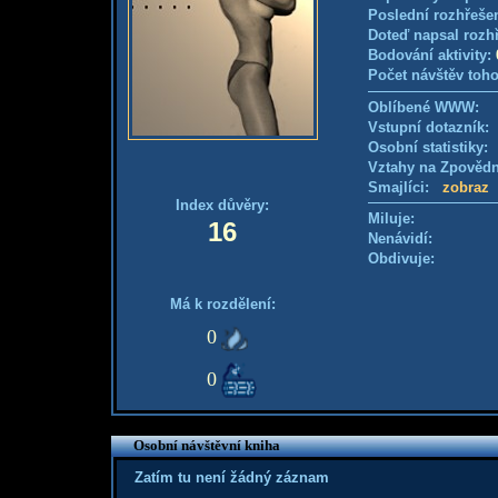
Poslední rozhřešen
Doteď napsal rozh
Bodování aktivity:
Počet návštěv toho
Oblíbené WWW:
Vstupní dotazník
Osobní statistiky
Vztahy na Zpověd
Smajlíci:
zobraz
Index důvěry:
Miluje:
16
Nenávidí:
Obdivuje:
Má k rozdělení:
0
0
Osobní návštěvní kniha
Zatím tu není žádný záznam