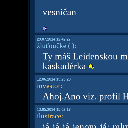
vesničan
29.07.2014 12:42:27
žluťoučké
( )
:
Ty máš Leidenskou mu
kaskadérka
12.06.2014 15:25:23
investor
:
Ahoj.Ano viz. profil 
13.05.2014 15:02:17
ilustrace
:
já já já jenom já: mlu