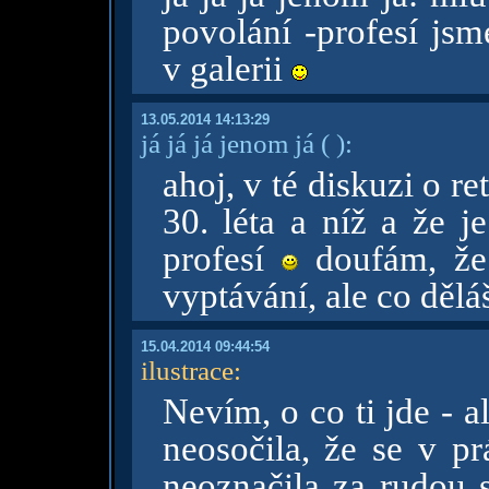
povolání -profesí jsm
v galerii
13.05.2014 14:13:29
já já já jenom já
( )
:
ahoj, v té diskuzi o re
30. léta a níž a že j
profesí
doufám, že 
vyptávání, ale co děl
15.04.2014 09:44:54
ilustrace
:
Nevím, o co ti jde - 
neosočila, že se v pr
neoznačila za rudou 