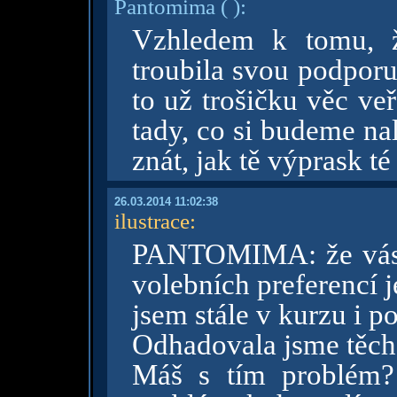
Pantomima
( )
:
Vzhledem k tomu, ž
troubila svou podporu
to už trošičku věc veř
tady, co si budeme na
znát, jak tě výprask té 
26.03.2014 11:02:38
ilustrace
:
PANTOMIMA: že vás 
volebních preferencí j
jsem stále v kurzu i po
Odhadovala jsme těch
Máš s tím problém?