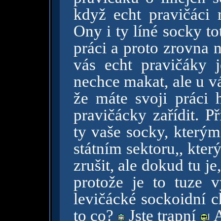
když echt pravičáci
Ony i ty líné socky t
práci a proto zrovna 
vás echt pravičáky 
nechce makat, ale u v
že máte svoji práci 
pravičácky zařídit. 
ty vaše socky, který
státním sektoru,, kter
zrušit, ale dokud tu je
protože je to tuze
levičácké sockoidní c
to co?
Jste trapní
A