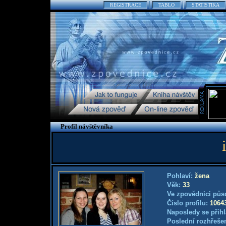
REGISTRACE
TABLO
STATISTIKA
Profil návštěvníka
Pohlaví:
žena
Věk:
33
Ve zpovědnici půs
Číslo profilu:
1064
Naposledy se přihl
Poslední rozhřešen