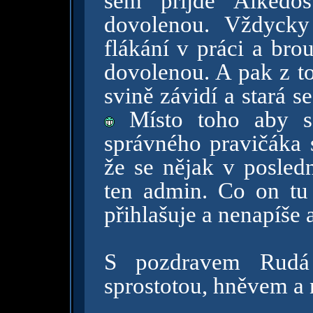
sem přijde Alkedo
dovolenou. Vždyck
flákání v práci a bro
dovolenou. A pak z to
svině závidí a stará 
Místo toho aby se
správného pravičáka s
že se nějak v posled
ten admin. Co on tu 
přihlašuje a nenapíše
S pozdravem Rudá 
sprostotou, hněvem a 