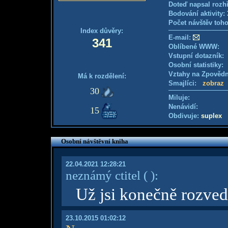
Doteď napsal rozh
Bodování aktivity:
Počet návštěv toho
Index důvěry:
E-mail:
341
Oblíbené WWW:
Vstupní dotazník
Osobní statistiky
Vztahy na Zpověd
Má k rozdělení:
Smajlíci:
zobraz
30
Miluje:
Nenávidí:
15
Obdivuje:
suplex
Osobní návštěvní kniha
22.04.2021 12:28:21
neznámý ctitel
( )
:
Už jsi konečně rozve
23.10.2015 01:02:12