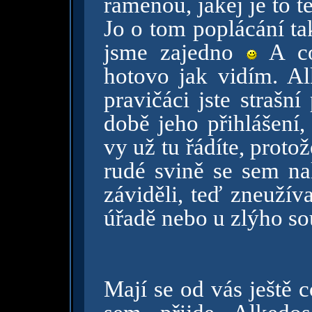
ramenou, jakej je to t
Jo o tom poplácání ta
jsme zajedno
A co
hotovo jak vidím. Al
pravičáci jste strašní
době jeho přihlášení,
vy už tu řádíte, prot
rudé svině se sem nal
záviděli, teď zneužív
úřadě nebo u zlýho sou
Mají se od vás ještě c