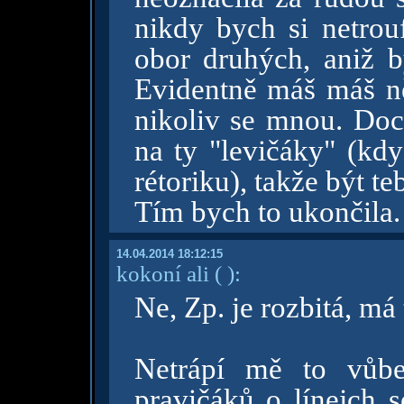
nikdy bych si netrouf
obor druhých, aniž 
Evidentně máš máš n
nikoliv se mnou. Doce
na ty "levičáky" (kd
rétoriku), takže být te
Tím bych to ukončila.
14.04.2014 18:12:15
kokoní ali
( )
:
Ne, Zp. je rozbitá, má
Netrápí mě to vůbe
pravičáků o línejch s