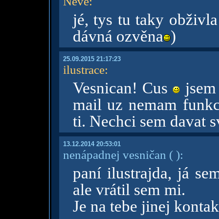
Neve
:
jé, tys tu taky obživl
dávná ozvěna
)
25.09.2015 21:17:23
ilustrace
:
Vesnican! Cus
jsem 
mail uz nemam funkc
ti. Nechci sem davat 
13.12.2014 20:53:01
nenápadnej vesničan
( )
:
paní ilustrajda, já s
ale vrátil sem mi.
Je na tebe jinej kontak