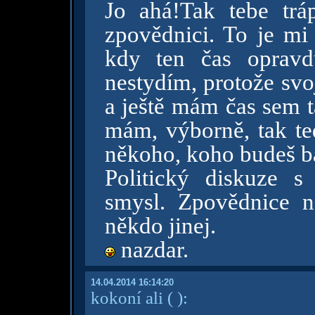
Jo ahá!Tak tebe tr
zpovědnici. To je mi 
kdy ten čas oprav
nestydím, protože svo
a ještě mám čas sem t
mám, výborně, tak teď
někoho, koho budeš ba
Politický diskuze s
smysl. Zpovědnice ne
někdo jinej.
nazdar.
14.04.2014 16:14:20
kokoní ali
( )
: