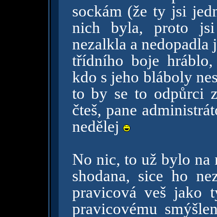
sockám (že ty jsi jed
nich byla, proto js
nezalkla a nedopadla 
třídního boje hráblo
kdo s jeho bláboly ne
to by se to odpůrci z
čteš, pane administrát
nedělej
No nic, to už bylo na
shodana, sice ho nez
pravicová veš jako 
pravicovému smýšle