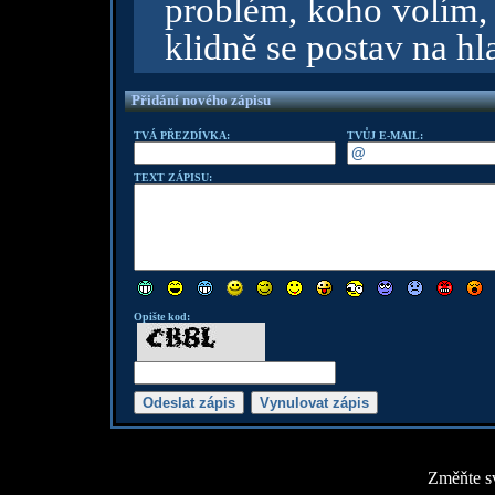
problém, koho volím, 
klidně se postav na h
Přidání nového zápisu
TVÁ PŘEZDÍVKA:
TVŮJ E-MAIL:
TEXT ZÁPISU:
Opište kod:
Změňte sv