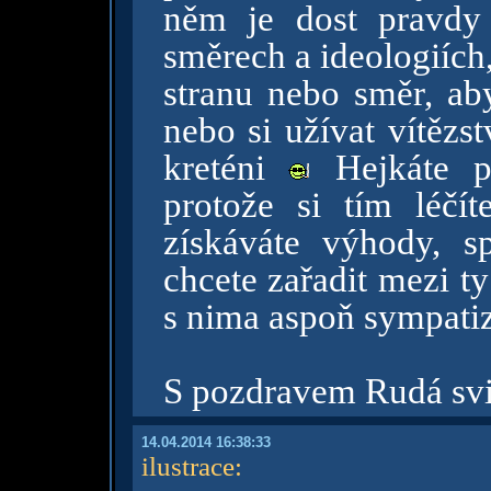
něm je dost pravdy 
směrech a ideologiích, 
stranu nebo směr, ab
nebo si užívat vítězstv
kreténi
Hejkáte pr
protože si tím léčí
získáváte výhody, s
chcete zařadit mezi ty
s nima aspoň sympati
S pozdravem Rudá sv
14.04.2014 16:38:33
ilustrace
: