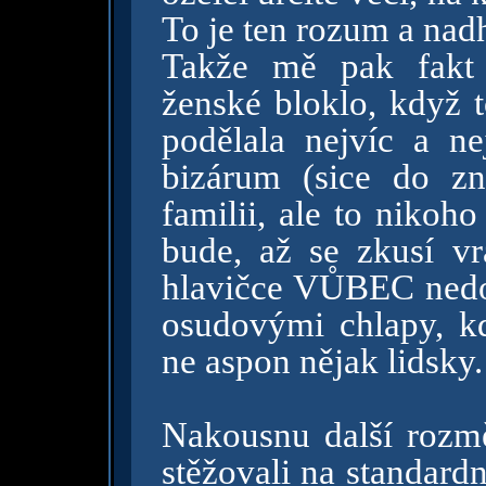
To je ten rozum a nad
Takže mě pak fakt 
ženské bloklo, když t
podělala nejvíc a n
bizárum (sice do zn
familii, ale to nikoh
bude, až se zkusí vra
hlavičce VŮBEC nedoc
osudovými chlapy, kd
ne aspon nějak lidsky.
Nakousnu další rozmě
stěžovali na standard