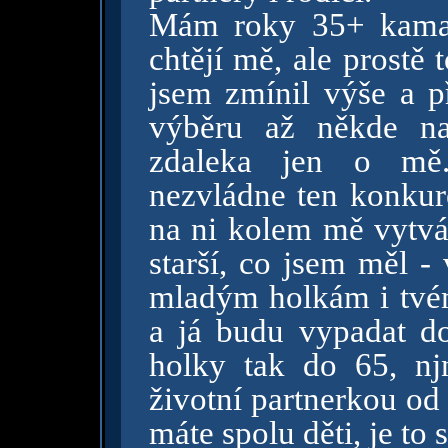
Mám roky 35+ kamar
chtějí mě, ale prostě
jsem zmínil výše a p
výběru až někde na
zdaleka jen o mě.
nezvládne ten konkur
na ni kolem mě vytvář
starší, co jsem měl -
mladým holkám i tvém
a já budu vypadat d
holky tak do 65, nj
životní partnerkou od 
máte spolu děti, je t