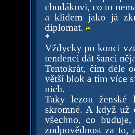
chudákovi, co to nemá
a klidem jako já zku
diplomat.
*
Vždycky po konci vzt
tendenci dát šanci něja
Tentokrát, čím déle 
větší blok a tím více s
nich.
Taky lezou ženské 
skromné. A když už c
všechno, co buduje
zodpovědnost za to, a