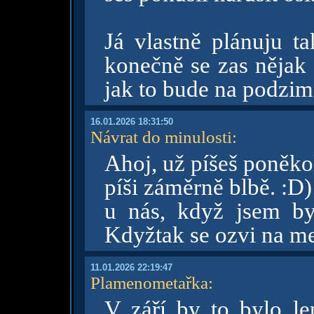
Já vlastně plánuju ta
konečně se zas nějak 
jak to bude na podzim
16.01.2026 18:31:50
Návrat do minulosti
:
Ahoj, už píšeš poněko
píši záměrně blbě. :D)
u nás, když jsem byl
Kdyžtak se ozvi na me
11.01.2026 22:19:47
Plamenometařka
:
V září by to bylo lep