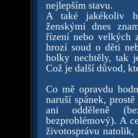
nejlepším stavu.
A také jakékoliv h
ženskými dnes znam
řízení nebo velkých 
hrozí soud o děti ne
holky nechtěly, tak j
Což je další důvod, kt
Co mě opravdu hodně
naruší spánek, prostě
ani odděleně (b
bezproblémový). A cel
životosprávu natolik,