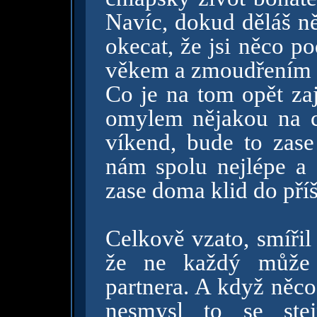
Navíc, dokud děláš ně
okecat, že jsi něco po
věkem a zmoudřením ne
Co je na tom opět za
omylem nějakou na c
víkend, bude to zase
nám spolu nejlépe a
zase doma klid do příš
Celkově vzato, smířil
že ne každý může v
partnera. A když něco 
nesmysl to se stej