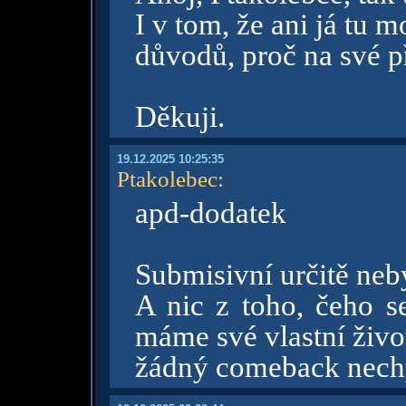
I v tom, že ani já tu
důvodů, proč na své p
Děkuji.
19.12.2025 10:25:35
Ptakolebec
:
apd-dodatek
Submisivní určitě neb
A nic z toho, čeho s
máme své vlastní živo
žádný comeback nech