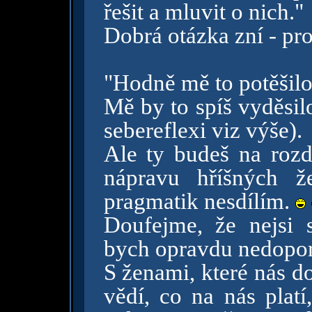
řešit a mluvit o nich."
Dobrá otázka zní - proč
"Hodně mě to potěšilo
Mě by to spíš vyděsilo
sebereflexi viz výše).
Ale ty budeš na rozdí
nápravu hříšných ž
pragmatik nesdílím.
Doufejme, že nejsi s
bych opravdu nedopo
S ženami, které nás do
vědí, co na nás platí