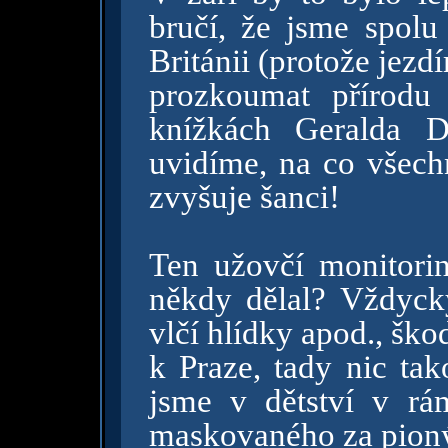
bručí, že jsme spolu
Británii (protože jezdí
prozkoumat přírodu
knížkách Geralda D
uvidíme, na co všech
zvyšuje šanci!
Ten užovčí monitorin
někdy dělal? Vždyck
vlčí hlídky apod., ško
k Praze, tady nic ta
jsme v dětství v rá
maskovaného za pioný