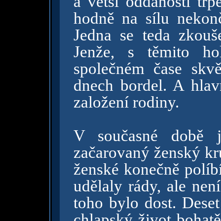
a větší oddaností trp
hodně na sílu nekon
Jedna se teda zkouše
Jenže, s těmito ho
společném čase skvěl
dnech bordel. A hlav
založení rodiny.
V současné době j
začarovaný ženský kr
ženské konečně políb
udělaly rády, ale nen
toho bylo dost. Deset
chlapský život bohatě