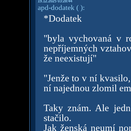
19.12.2025 03:28:44
apd-dodatek
( )
:
*Dodatek
"byla vychovaná v ro
nepříjemných vztahový
že neexistují"
"Jenže to v ní kvasil
ní najednou zlomil em
Taky znám. Ale jedn
stačilo.
Jak ženská neumí nor