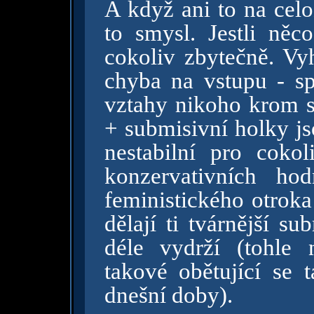
A když ani to na celo
to smysl. Jestli něc
cokoliv zbytečně. Vyh
chyba na vstupu - sp
vztahy nikoho krom so
+ submisivní holky j
nestabilní pro coko
konzervativních ho
feministického otrok
dělají ti tvárnější s
déle vydrží (tohle
takové obětující se 
dnešní doby).