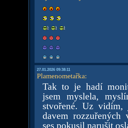
27.01.2026 09:38:11
Plamenometařka
:
Tak to je hadí monit
jsem myslela, mysl
stvořené. Uz vidím,
davem rozzuřených v
ses pokusil narušit o