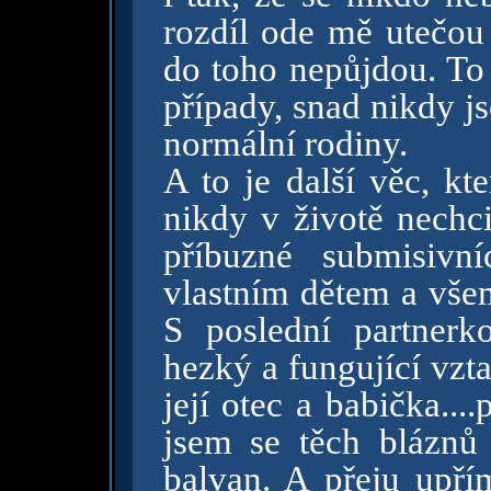
rozdíl ode mě utečou
do toho nepůjdou. To
případy, snad nikdy j
normální rodiny.
A to je další věc, kt
nikdy v životě nechci
příbuzné submisivní
vlastním dětem a všem
S poslední partner
hezký a fungující vzt
její otec a babička...
jsem se těch bláznů
balvan. A přeju upří