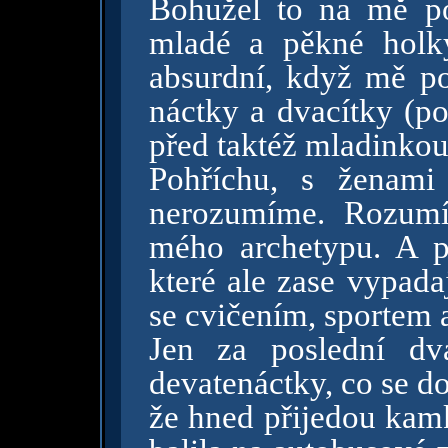
Bohužel to na mě po
mladé a pěkné holk
absurdní, když mě p
náctky a dvacítky (po
před taktéž mladinkou
Pohříchu, s ženami
nerozumíme. Rozumí
mého archetypu. A p
které ale zase vypada
se cvičením, sportem 
Jen za poslední dv
devatenáctky, co se do
že hned přijedou kamk