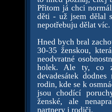
Přitom já chci normá
děti - už jsem dělal 
nepotřebuju dělat víc.
Hned bych bral zacho
30-35 ženskou, která
neodvratné osobnostn
holek. Ale ty, co 
devadesátek dodnes 
rodin, kde se k osmná
jsou chodící poruch
ženské, ale nenapr
partnery i rodiči.