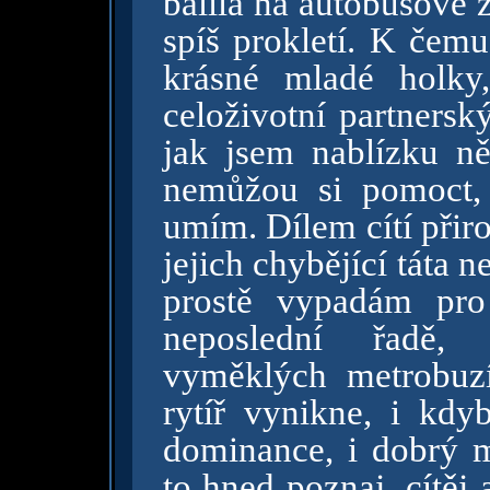
balila na autobusové 
spíš prokletí. K čemu
krásné mladé holky
celoživotní partnersk
jak jsem nablízku n
nemůžou si pomoct, 
umím. Dílem cítí přir
jejich chybějící táta
prostě vypadám pro
neposlední řadě,
vyměklých metrobuz
rytíř vynikne, i kdy
dominance, i dobrý m
to hned poznaj, cítěj 