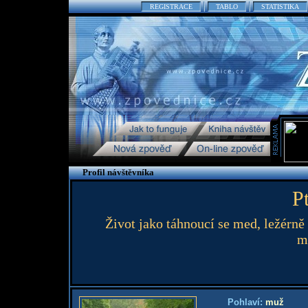
REGISTRACE
TABLO
STATISTIKA
Profil návštěvníka
P
Život jako táhnoucí se med, ležérně
m
Pohlaví:
muž