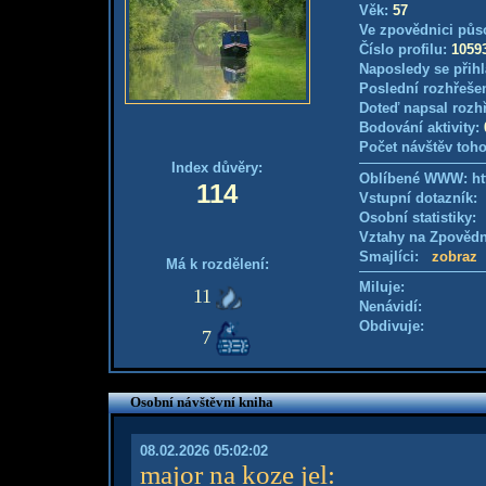
Věk:
57
Ve zpovědnici půs
Číslo profilu:
1059
Naposledy se přihl
Poslední rozhřešen
Doteď napsal rozh
Bodování aktivity:
Počet návštěv toho
Index důvěry:
Oblíbené WWW: ht
114
Vstupní dotazník
Osobní statistiky
Vztahy na Zpověd
Smajlíci:
zobraz
Má k rozdělení:
Miluje:
11
Nenávidí:
Obdivuje:
7
Osobní návštěvní kniha
08.02.2026 05:02:02
major na koze jel
: