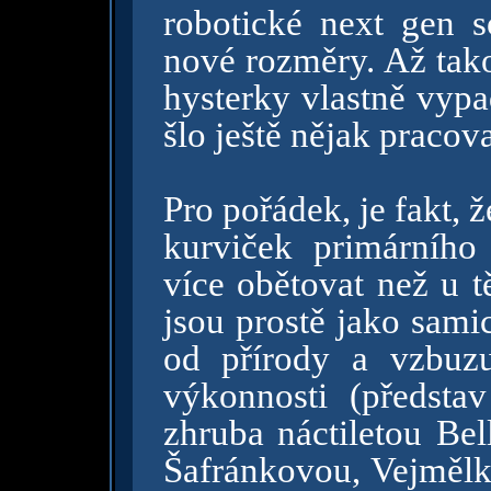
robotické next gen 
nové rozměry. Až tako
hysterky vlastně vypad
šlo ještě nějak pracova
Pro pořádek, je fakt,
kurviček primárního
více obětovat než u t
jsou prostě jako sami
od přírody a vzbuz
výkonnosti (předst
zhruba náctiletou Bel
Šafránkovou, Vejměl