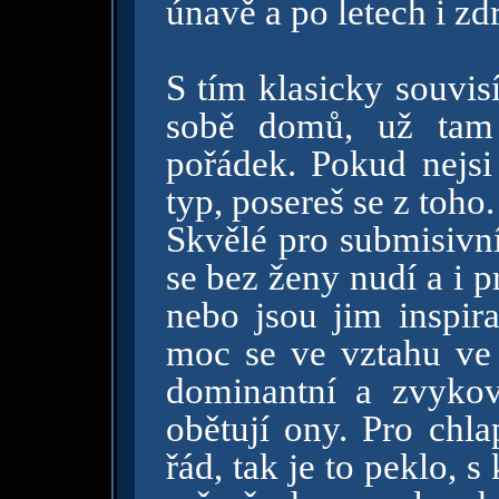
únavě a po letech i zd
S tím klasicky souvis
sobě domů, už tam 
pořádek. Pokud nejsi
typ, posereš se z toho.
Skvělé pro submisivní
se bez ženy nudí a i pr
nebo jsou jim inspira
moc se ve vztahu ve 
dominantní a zvykoví
obětují ony. Pro chla
řád, tak je to peklo,