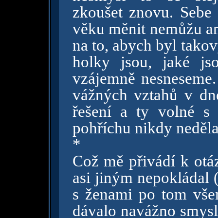
zkoušet znovu. Sebe
věku měnit nemůžu ani
na to, abych byl takov
holky jsou, jaké j
vzájemně nesneseme.
vážných vztahů v dne
řešení a ty volné 
pohříchu nikdy neděla
*
Což mě přivádí k otáz
asi jiným nepokládal
s ženami po tom všem
dávalo navážno smysl?