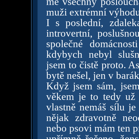
mě všechny poslouchaj
muži extrémní výhodu
I s poslední, zdaleka
introvertní, poslušn
společné domácnost
kdybych nebyl slušn
jsem to čistě proto. 
bytě nešel, jen v barák
Když jsem sám, jsem
věkem je to tedy už 
vlastně nemáš sílu je
nějak zdravotně neo
nebo psovi mám ten pr
upřímně řečeno, žen