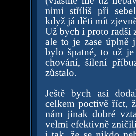
(vlastně mě už nebavi
nimi střílíš při seb
když já děti mít zjevn
Už bych i proto radši 
ale to je zase úplně 
bylo špatné, to už je
chování, šílení příbu
zůstalo.
Ještě bych asi doda
celkem poctivě říct, 
nám jinak dobré vzt
velmi efektivně zničil
i tak, že se nikdo ne