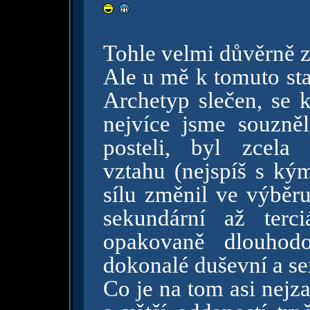
Tohle velmi důvěrně 
Ale u mě k tomuto st
Archetyp slečen, se 
nejvíce jsme souzně
posteli, byl zcela
vztahu (nejspíš s ký
sílu změnil ve výběru
sekundární až terci
opakovaně dlouhodo
dokonalé duševní a se
Co je na tom asi nejz