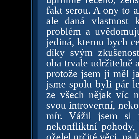
fakt serou. A ony to 
ale daná vlastnost 
problém a uvědomuju 
jediná, kterou bych ce
díky svým zkušenost
oba trvale udržitelně a
protože jsem ji měl j
jsme spolu byli pár l
ze všech nějak víc 
svou introvertní, neko
mír. Vážil jsem si 
nekonfliktní pohody,
oželel určité věci, na