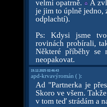
velmi opatrně.
A zvl
je jim to úplně jedno, 
odplachtí).
Ps: Kdysi jsme tvo
rovinách probírali, t
Některé příběhy se 
neopakovat.
19.12.2025 02:46:43
apd-krvavýromán
( )
:
Ad "Partnerka je pře
Skoro ve všem. Takže 
v tom teď strádám a n