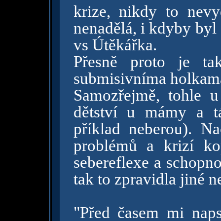
krize, nikdy to nevy
nenadělá, i kdyby byl
vs Útěkářka.
Přesně proto je ta
submisivníma holkam
Samozřejmě, tohle u
dětství u mámy a tá
příklad neberou). Na
problémů a krizí ko
sebereflexe a schopno
tak to zpravidla jiné 
"Před časem mi naps