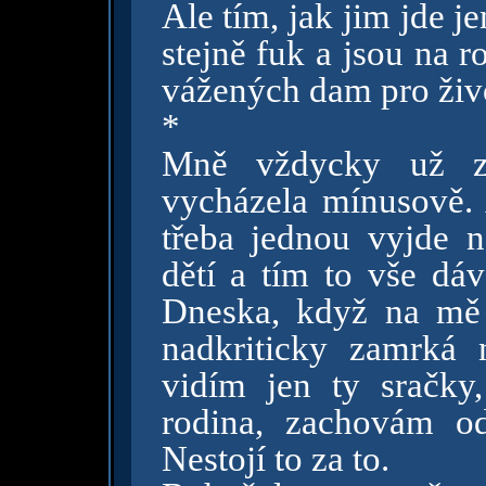
Ale tím, jak jim jde je
stejně fuk a jsou na 
vážených dam pro živo
*
Mně vždycky už za
vycházela mínusově. A
třeba jednou vyjde n
dětí a tím to vše dá
Dneska, když na mě 
nadkriticky zamrká 
vidím jen ty sračky,
rodina, zachovám o
Nestojí to za to.