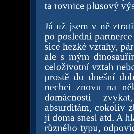
ta rovnice plusový vý
Já už jsem v ně ztrati
po poslední partnerce
sice hezké vztahy, pá
ale s mým dinosauří
celoživotní vztah nebo
prostě do dnešní do
nechci znovu na ně
domácnosti zvyka
absurditám, cokoliv z
ji doma snesl atd. A hl
různého typu, odpov