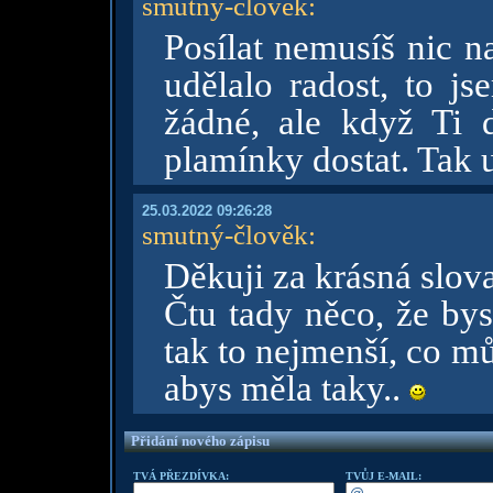
smutný-člověk
:
Posílat nemusíš nic na
udělalo radost, to j
žádné, ale když Ti 
plamínky dostat. Tak
25.03.2022 09:26:28
smutný-člověk
:
Děkuji za krásná slov
Čtu tady něco, že bys
tak to nejmenší, co mů
abys měla taky..
Přidání nového zápisu
TVÁ PŘEZDÍVKA:
TVŮJ E-MAIL: