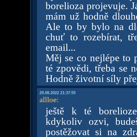
borelioza projevuje. J
mám už hodně dlouho 
Ale to by bylo na d
chuť to rozebírat, 
email...
Měj se co nejlépe to 
té zpovědi, třeba se 
Hodně životní síly př
29.08.2022 21:37:55
allloe
:
ještě k té borelio
kdykoliv ozvi, bude
postěžovat si na zd