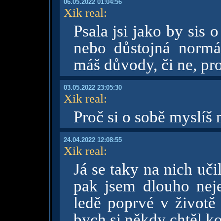
06.05.2022 01:04:56
Xik real
:
Psala jsi jako by sis 
nebo důstojná normá
máš důvody, či ne, pro
03.05.2022 23:05:30
Xik real
:
Proč si o sobě myslíš
24.04.2022 12:08:55
Xik real
:
Já se taky na nich uči
pak jsem dlouho neje
ledě poprvé v životě 
bych si někdy chtěl ko