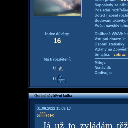
Naposledy se přihl
Poslední rozhřešen
Doteď napsal rozh
Bodování aktivity:
Počet návštěv toho
Index důvěry:
Oblíbené WWW: htt
16
Vstupní dotazník
Osobní statistiky
Vztahy na Zpověd
Smajlíci:
zobraz
Má k rozdělení:
Miluje:
0
Nenávidí:
Obdivuje:
0
Osobní návštěvní kniha
31.08.2022 15:09:13
allloe
:
Já už to zvládám těž