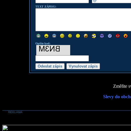
TEXT ZÁPISU:
Opište kod:
Změňte sv
Slevy do obch
REKLAMA