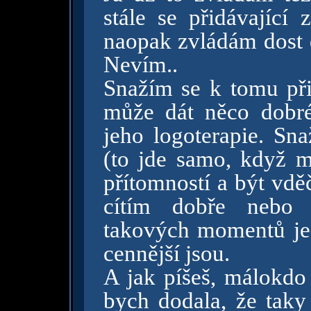
stále se přidávající
naopak zvládám dost d
Nevím..
Snažím se k tomu přis
může dát něco dobréh
jeho logoterapie. Sna
(to jde samo, když má
přítomností a být vd
cítím dobře nebo a
takových momentů je z
cennější jsou.
A jak píšeš, málokdo 
bych dodala, že taky