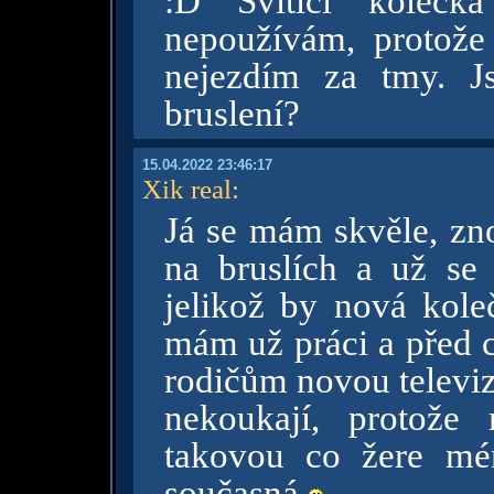
:D Svíticí koleč
nepoužívám, protože
nejezdím za tmy. J
bruslení?
15.04.2022 23:46:17
Xik real
:
Já se mám skvěle, zno
na bruslích a už se
jelikož by nová kol
mám už práci a před c
rodičům novou televiz
nekoukají, protože
takovou co žere mé
současná