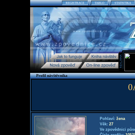
REGISTRACE
TABLO
STATISTIKA
Profil návštěvníka
0
Pohlaví:
žena
Věk:
27
Ve zpovědnici půs
Číslo profilu:
1057