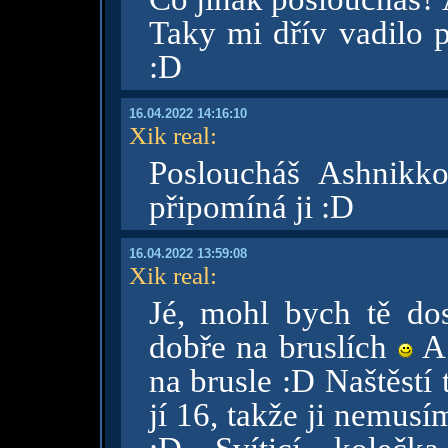
Taky mi dřív vadilo p
:D
16.04.2022 14:16:10
Xik real
:
Posloucháš Ashnikk
připomíná ji :D
16.04.2022 13:59:08
Xik real
:
Jé, mohl bych tě do
dobře na bruslích
A 
na brusle :D Naštěstí 
jí 16, takže ji nemusí