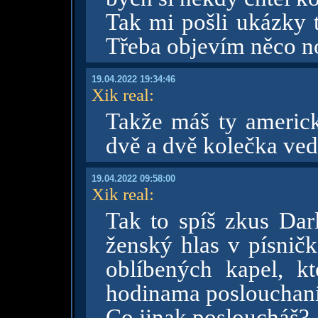
Tak mi pošli ukázky 
Třeba objevím něco 
19.04.2022 19:34:46
Xik real
:
Takže máš ty americk
dvě a dvě kolečka ved
19.04.2022 09:58:00
Xik real
:
Tak to spíš zkus Darl
ženský hlas v písnič
oblíbených kapel, k
hodinama poslouchan
Co jinak posloucháš? 