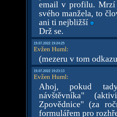
email v profilu. Mrzí
svého manžela, to člo
ani ti nejbližší
Drž se.
19.07.2022 19:24:25
Evžen Huml
:
(mezeru v tom odkaz
19.07.2022 19:23:13
Evžen Huml
:
Ahoj, pokud tady
návštěvníka" (akti
Zpovědnice" (za roč
formulářem pro rozhř