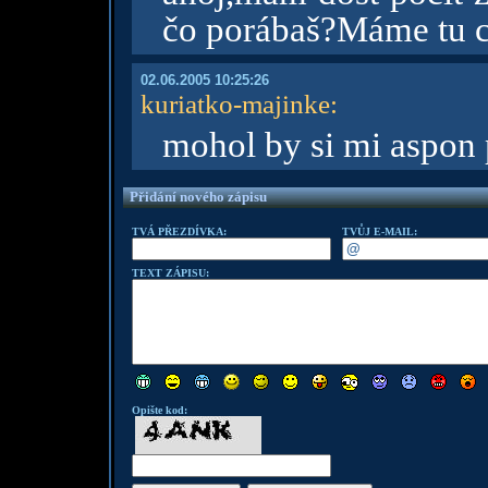
čo porábaš?Máme tu c
02.06.2005 10:25:26
kuriatko-majinke
:
mohol by si mi aspon 
Přidání nového zápisu
TVÁ PŘEZDÍVKA:
TVŮJ E-MAIL:
TEXT ZÁPISU:
Opište kod: