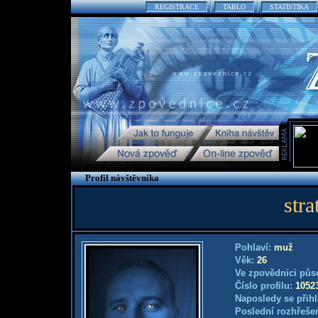
REGISTRACE
TABLO
STATISTIKA
Profil návštěvníka
stra
Pohlaví:
muž
Věk:
26
Ve zpovědnici půs
Číslo profilu:
1052
Naposledy se přihl
Poslední rozhřešen