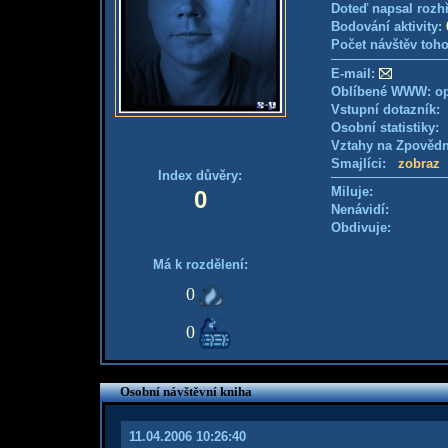
Doteď napsal rozh
Bodování aktivity:
Počet návštěv toho
E-mail:
Oblíbené WWW: opt
Vstupní dotazník
Osobní statistiky
Vztahy na Zpověd
Smajlíci:
zobraz
Index důvěry:
Miluje:
0
Nenávidí:
Obdivuje:
Má k rozdělení:
0
0
Osobní návštěvní kniha
11.04.2006 10:26:40