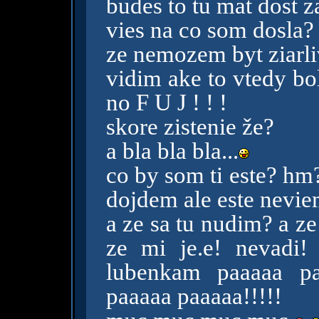
budes to tu mat dost z
vies na co som dosla?
ze nemozem byt ziarliv
vidim ake to vtedy bo
no F U J ! ! !
skore zistenie že?
a bla bla bla...
co by som ti este? hm
dojdem ale este nevie
a ze sa tu nudim? a z
ze mi je.e! nevadi!
lubenkam paaaaa pa
paaaaa paaaaa!!!!!