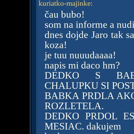
kuriatko-majinke
:
čau bubo!
som na informe a nud
dnes dojde Jaro tak s
koza!
je tuu nuuudaaaa!
napis mi daco hm?
DEDKO S BABK
CHALUPKU SI POST
BABKA PRDLA AKO
ROZLETELA.
DEDKO PRDOL ES
MESIAC. dakujem