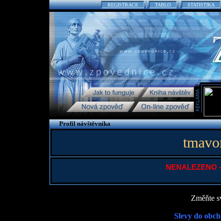
REGISTRACE
TABLO
STATISTIKA
Profil návštěvníka
tmavo
NENALEZENO - P
Změňte sv
Slevy do obch