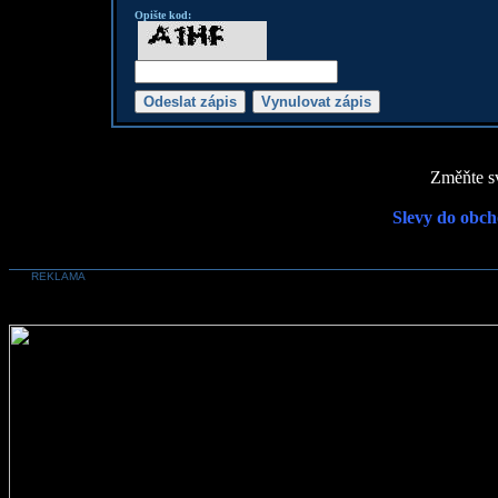
Opište kod:
Změňte sv
Slevy do obch
REKLAMA