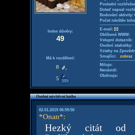
Poslední rozhřešen
Doteď napsal rozh
Bodování aktivity:
Počet návštěv toho
E-mail:
Index důvěry:
Oblíbené WWW:
49
Vstupní dotazník: 
Osobní statistiky
Vztahy na Zpověd
Smajlíci:
zobraz
Má k rozdělení:
Miluje:
8
Nenávidí:
Obdivuje:
5
Osobní návštěvní kniha
02.01.2019 06:59:50
*Onan*
:
Hezký citát od ne