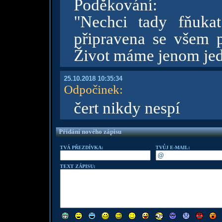
Poděkování:
"Nechci tady fňuka
připravena se všem p
Život máme jenom jede
25.10.2018 10:35:34
Odpočinek
:
čert nikdy nespí
Přidání nového zápisu
TVÁ PŘEZDÍVKA:
TVŮJ E-MAIL:
TEXT ZÁPISU: