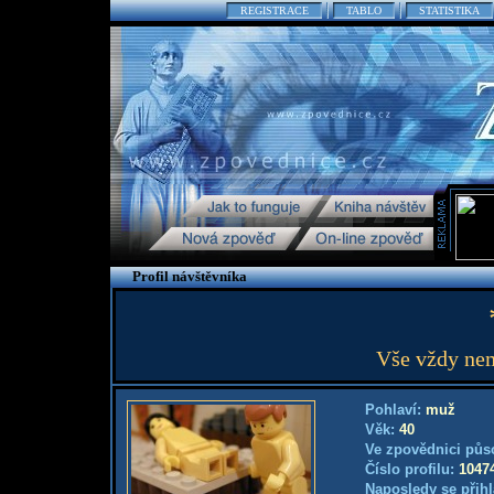
REGISTRACE
TABLO
STATISTIKA
Profil návštěvníka
Vše vždy nem
Pohlaví:
muž
Věk:
40
Ve zpovědnici půs
Číslo profilu:
1047
Naposledy se přihl