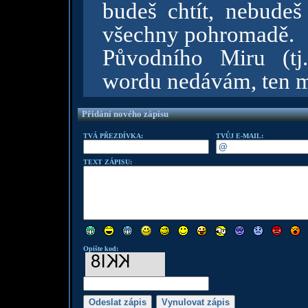
budeš chtít, nebudeš
všechny pohromadě.
Původního Miru (tj
wordu nedávám, ten m
Přidání nového zápisu
TVÁ PŘEZDÍVKA:
TVŮJ E-MAIL:
TEXT ZÁPISU:
Opište kod: