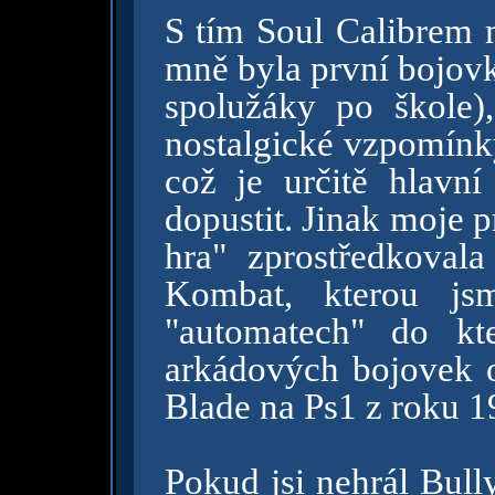
S tím Soul Calibrem 
mně byla první bojovk
spolužáky po škole
nostalgické vzpomínky
což je určitě hlavn
dopustit. Jinak moje 
hra" zprostředkovala
Kombat, kterou js
"automatech" do kt
arkádových bojovek 
Blade na Ps1 z roku 1
Pokud jsi nehrál Bully