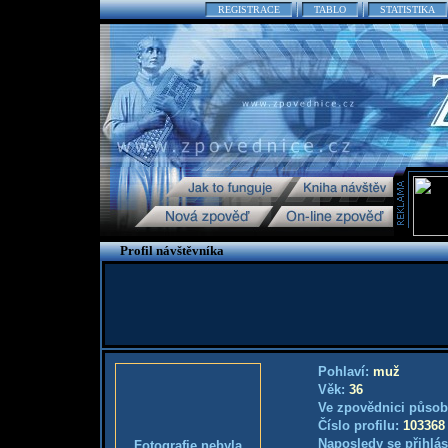
REGISTRACE
TABLO
STATISTIKA
Profil návštěvníka
Pohlaví:
muž
Věk:
36
Ve zpovědnici působ
Číslo profilu:
103368
Naposledy se přihlás
Fotografie nebyla