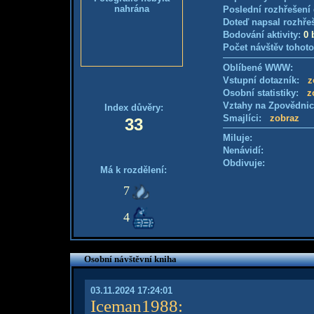
nahrána
Poslední rozhřešení 
Doteď napsal rozhře
Bodování aktivity:
0 
Počet návštěv tohoto
Oblíbené WWW:
Vstupní dotazník:
z
Osobní statistiky:
z
Vztahy na Zpovědni
Index důvěry:
Smajlíci:
zobraz
33
Miluje:
Nenávidí:
Obdivuje:
Má k rozdělení:
7
4
Osobní návštěvní kniha
03.11.2024 17:24:01
Iceman1988
: