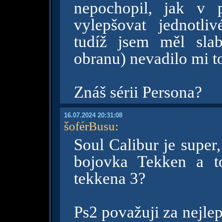
nepochopil, jak v 
vylepšovat jednotliv
tudíž jsem měl sla
obranu) nevadilo mi t
Znáš sérii Persona?
16.07.2024 20:31:08
šoférBusu
:
Soul Calibur je super
bojovka Tekken a to
tekkena 3?
Ps2 považuji za nejle