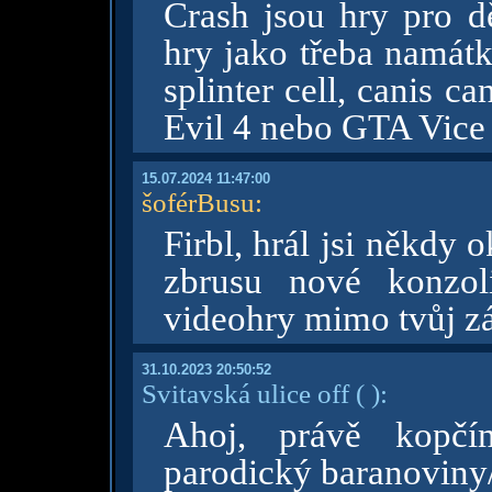
Crash jsou hry pro dě
hry jako třeba namát
splinter cell, canis ca
Evil 4 nebo GTA Vice 
15.07.2024 11:47:00
šoférBusu
:
Firbl, hrál jsi někdy
zbrusu nové konzol
videohry mimo tvůj z
31.10.2023 20:50:52
Svitavská ulice off
( )
:
Ahoj, právě kopčí
parodický baranoviny