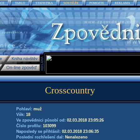
ACE
TABLO
STATISTIKA
SOUTĚŽE
POMOZTE
REKLAMA
Crosscountry
Pohlaví:
muž
Věk:
18
Ve zpovědnici působí od:
02.03.2018 23:05:26
Číslo profilu:
103099
Naposledy se přihlásil:
02.03.2018 23:06:35
Poslední rozhřešení dal:
Nenalezeno