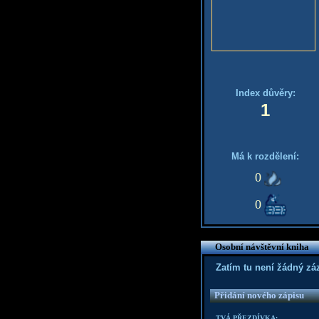
Index důvěry:
1
Má k rozdělení:
0
0
Osobní návštěvní kniha
Zatím tu není žádný z
Přidání nového zápisu
TVÁ PŘEZDÍVKA: