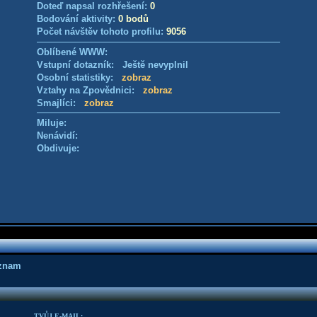
Doteď napsal rozhřešení:
0
Bodování aktivity:
0 bodů
Počet návštěv tohoto profilu:
9056
Oblíbené WWW:
Vstupní dotazník: Ještě nevyplnil
Osobní statistiky:
zobraz
Vztahy na Zpovědnici:
zobraz
Smajlíci:
zobraz
Miluje:
Nenávidí:
Obdivuje:
áznam
TVŮJ E-MAIL: