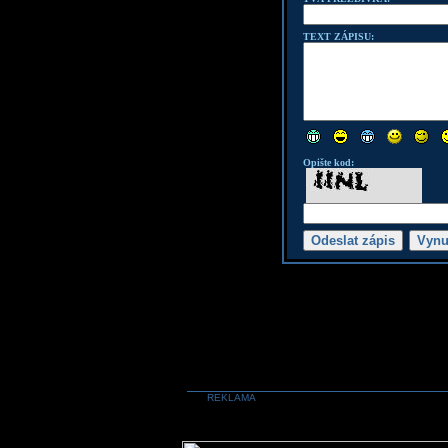
TEXT ZÁPISU:
Opište kod:
REKLAMA