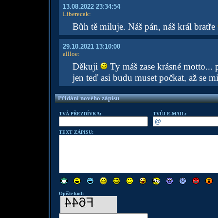
13.08.2022 23:34:54
Liberecak
:
Bůh tě miluje. Náš pán, náš král bratře
29.10.2021 13:10:00
allloe
:
Děkuji
Ty máš zase krásné motto... p
jen teď asi budu muset počkat, až se mi
Přidání nového zápisu
TVÁ PŘEZDÍVKA:
TVŮJ E-MAIL:
TEXT ZÁPISU:
Opište kod: