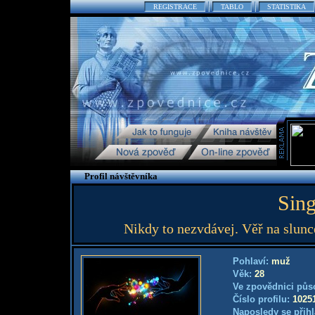
REGISTRACE
TABLO
STATISTIKA
Profil návštěvníka
Sin
Nikdy to nezvdávej. Věř na slunc
Pohlaví:
muž
Věk:
28
Ve zpovědnici půs
Číslo profilu:
1025
Naposledy se přihl