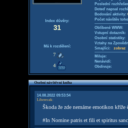
Poslední rozhřešen
Doteď napsal rozh
Bodování aktivity:
Počet návštěv toho
Index důvěry:
31
Oblíbené WWW:
Vstupní dotazník: 
Osobní statistiky
Vztahy na Zpověd
Má k rozdělení:
Smajlíci:
zobraz
7
Miluje:
Nenávidí:
4
Obdivuje:
Osobní návštěvní kniha
14.08.2022 09:53:54
Liberecak
:
Škoda že zde nemáme emotikon kříže 
#In Nomine patris et fili et spiritus sanc