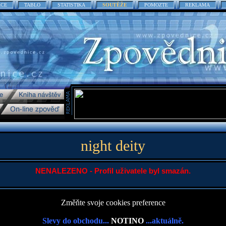
ACE
TABLO
STATISTIKA
SOUTĚŽE
POMOZTE
REKLAMA
night deity
NENALEZENO - Profil uživatele byl smazán.
Změňte svoje cookies preference
Slevy do obchodu...
NOTINO
...aktuálně.