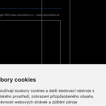
ight 2003 www.zpovednice.cz + www.spovednica.sk
bory cookies
užívají soubory cookies a další sledovací nástroje s
elského prostředí, zobrazení přizpůsobeného obsahu
těvnosti webových stránek a zjištění zdroje