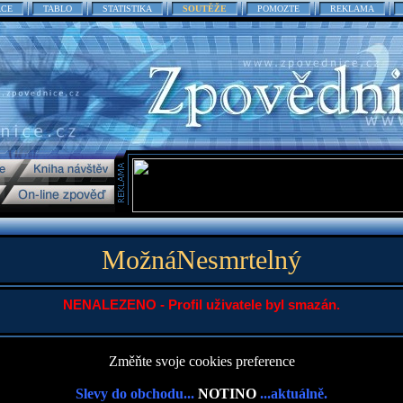
ACE
TABLO
STATISTIKA
SOUTĚŽE
POMOZTE
REKLAMA
MožnáNesmrtelný
NENALEZENO - Profil uživatele byl smazán.
Změňte svoje cookies preference
Slevy do obchodu...
NOTINO
...aktuálně.