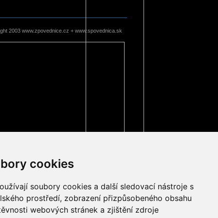
ight 2003 www.zpovednice.cz + www.spovednica.sk
bory cookies
užívají soubory cookies a další sledovací nástroje s
elského prostředí, zobrazení přizpůsobeného obsahu
těvnosti webových stránek a zjištění zdroje