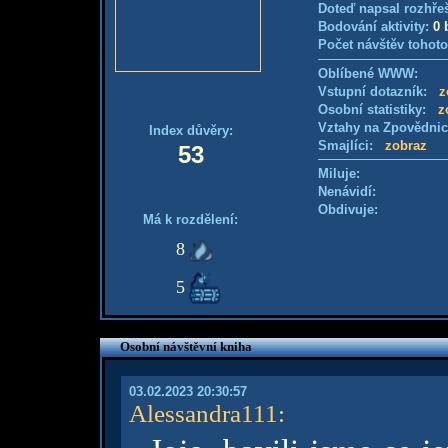
Doteď napsal rozhře
Bodování aktivity:
0 
Počet návštěv tohoto
Oblíbené WWW:
Vstupní dotazník:
z
Osobní statistiky:
z
Vztahy na Zpovědni
Index důvěry:
Smajlíci:
zobraz
53
Miluje:
Nenávidí:
Obdivuje:
Má k rozdělení:
8
5
Osobní návštěvní kniha
03.02.2023 20:30:57
Alessandra111
: