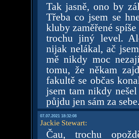
Tak jasně, ono by zál
Třeba co jsem se hned
kluby zaměřené spíše 
trochu jiný level. Al
nijak nelákal, ač jse
mě nikdy moc nezají
tomu, že někam zajd
fakultě se občas kona
jsem tam nikdy nešel 
půjdu jen sám za sebe
07.07.2021 18:32:08
Jackie Stewart
:
Čau, trochu opožd