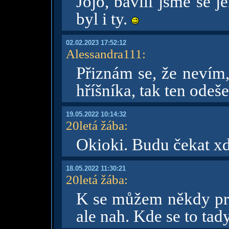
Jojo, bavili jsme se j
byl i ty.
02.02.2023 17:52:12
Alessandra111
:
Přiznám se, že nevím
hříšníka, tak ten odeše
19.05.2022 10:14:32
20letá žába
:
Okioki. Budu čekat x
18.05.2022 11:30:21
20letá žába
:
K se můžem někdy pro
ale nah. Kde se to tad