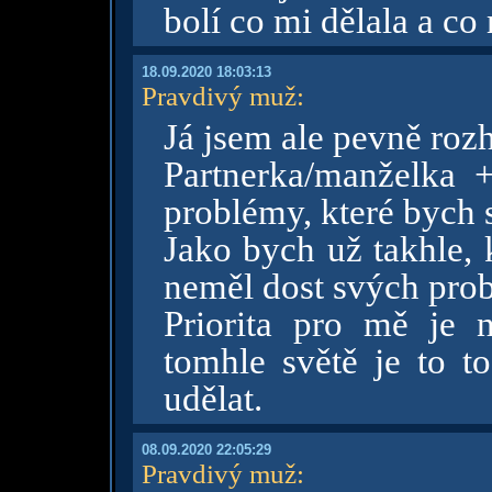
bolí co mi dělala a co
18.09.2020 18:03:13
Pravdivý muž
:
Já jsem ale pevně roz
Partnerka/manželka 
problémy, které bych s
Jako bych už takhle, 
neměl dost svých pro
Priorita pro mě je 
tomhle světě je to t
udělat.
08.09.2020 22:05:29
Pravdivý muž
: