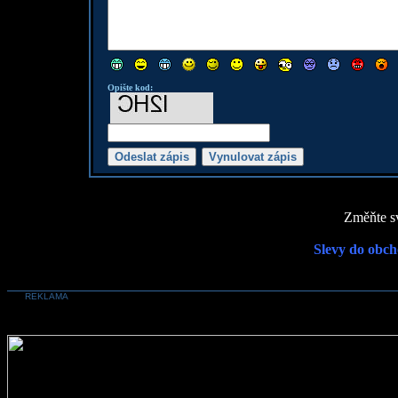
Opište kod:
Změňte sv
Slevy do obch
REKLAMA