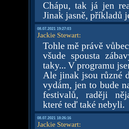
Chápu, tak já jen re
Jinak jasně, příkladů 
08.07.2021 19:27:03
Jackie Stewart
:
Tohle mě právě vůbec 
všude spousta zábavy
taky... V programu js
Ale jinak jsou různé 
vydám, jen to bude na
festivalů, raději n
které teď také nebyli.
08.07.2021 18:26:16
Jackie Stewart
: