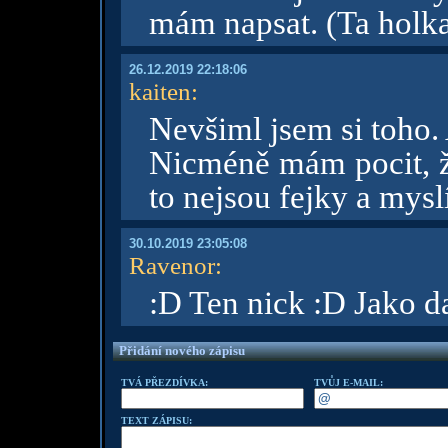
mám napsat. (Ta holka,
26.12.2019 22:18:06
kaiten
:
Nevšiml jsem si toho. 
Nicméně mám pocit, že
to nejsou fejky a mysl
30.10.2019 23:05:08
Ravenor
:
:D Ten nick :D Jako d
Přidání nového zápisu
TVÁ PŘEZDÍVKA:
TVŮJ E-MAIL:
TEXT ZÁPISU: