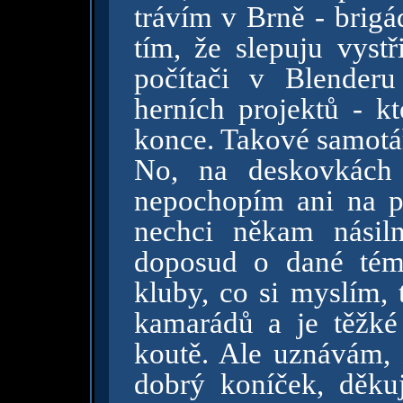
trávím v Brně - brigá
tím, že slepuju vyst
počítači v Blender
herních projektů - k
konce. Takové samotář
No, na deskovkách 
nepochopím ani na po
nechci někam násil
doposud o dané téma
kluby, co si myslím, 
kamarádů a je těžké 
koutě. Ale uznávám,
dobrý koníček, děku