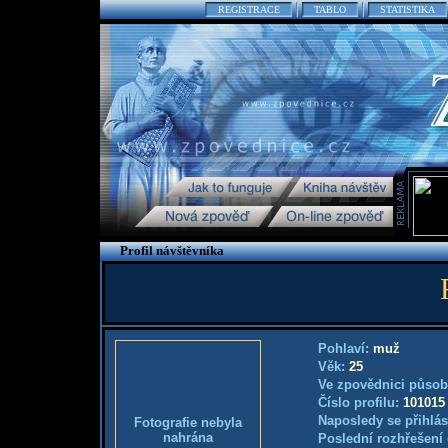
REGISTRACE
TABLO
STATISTIKA
Profil návštěvníka
Pohlaví:
muž
Věk:
25
Ve zpovědnici působ
Číslo profilu:
101015
Naposledy se přihlás
Fotografie nebyla
nahrána
Poslední rozhřešení 