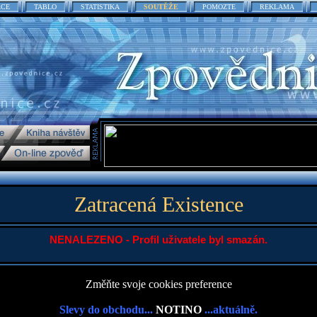
ACE
TABLO
STATISTIKA
SOUTĚŽE
POMOZTE
REKLAMA
Zatracená Existence
NENALEZENO - Profil uživatele byl smazán.
Změňte svoje cookies preference
Slevy do obchodu...
NOTINO
...aktuálně.