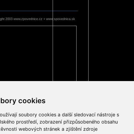
ight 2003 www.zpovednice.cz + www.spovednica.sk
bory cookies
užívají soubory cookies a další sledovací nástroje s
elského prostředí, zobrazení přizpůsobeného obsahu
těvnosti webových stránek a zjištění zdroje