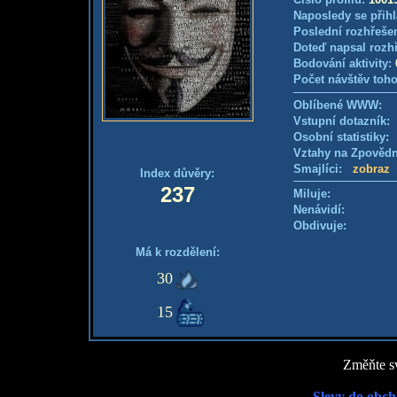
Naposledy se přihl
Poslední rozhřešen
Doteď napsal rozh
Bodování aktivity:
Počet návštěv toho
Oblíbené WWW:
Vstupní dotazník
Osobní statistiky
Vztahy na Zpověd
Smajlíci:
zobraz
Index důvěry:
237
Miluje:
Nenávidí:
Obdivuje:
Má k rozdělení:
30
15
Změňte sv
Slevy do obch