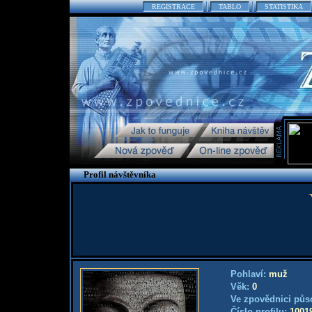
REGISTRACE
TABLO
STATISTIKA
Profil návštěvníka
Pohlaví:
muž
Věk:
0
Ve zpovědnici půs
Číslo profilu:
1001