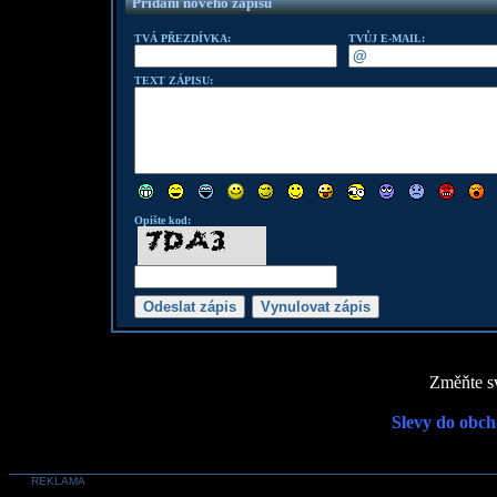
Přidání nového zápisu
TVÁ PŘEZDÍVKA:
TVŮJ E-MAIL:
TEXT ZÁPISU:
Opište kod:
Změňte sv
Slevy do obch
REKLAMA