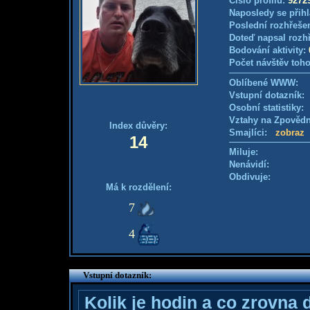
Číslo profilu:
9272
Naposledy se přihl
Poslední rozhřešen
Doteď napsal rozh
Bodování aktivity:
Počet návštěv toho
Oblíbené WWW:
Vstupní dotazník
Osobní statistiky
Vztahy na Zpověd
Index důvěry:
Smajlíci:
zobraz
14
Miluje:
Nenávidí:
Obdivuje:
Má k rozdělení:
7
4
Vstupní dotazník:
Kolik je hodin a co zrovna 