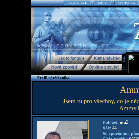
REGISTRACE
TABLO
STATISTIKA
Profil návštěvníka
Amm
Jsem tu pro všechny, co je něc
Ammy.L
Pohlaví:
muž
Věk:
44
Ve zpovědnici půs