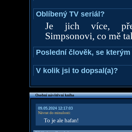
Oblíbený TV seriál?
Je jich více, pře
Simpsonovi, co mě tak
Poslední člověk, se kterým 
V kolik jsi to dopsal(a)?
Osobní návštěvní kniha
09.05.2024 12:17:03
Návrat do minulosti
:
To je ale hafan!