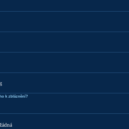
š
ho k zbláznění?
 žádná