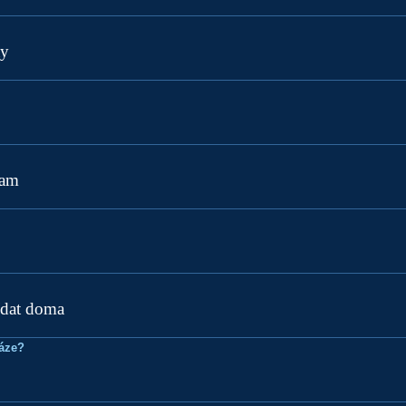
ay
ram
ídat doma
ráze?