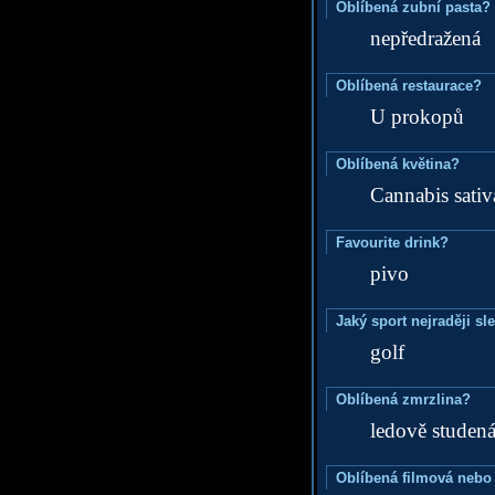
Oblíbená zubní pasta?
nepředražená
Oblíbená restaurace?
U prokopů
Oblíbená květina?
Cannabis sativ
Favourite drink?
pivo
Jaký sport nejraději sl
golf
Oblíbená zmrzlina?
ledově studen
Oblíbená filmová nebo