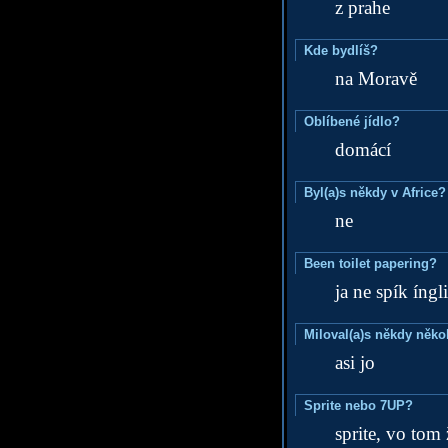
z prahe
Kde bydlíš?
na Moravě
Oblíbené jídlo?
domácí
Byl(a)s někdy v Africe?
ne
Been toilet papering?
ja ne spík íngli
Miloval(a)s někdy něko
asi jo
Sprite nebo 7UP?
sprite, vo tom