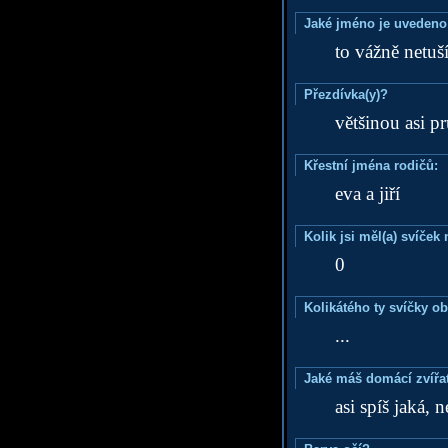
Jaké jméno je uvedeno
to vážně netuš
Přezdívka(y)?
většinou asi p
Křestní jména rodičů:
eva a jiří
Kolik jsi měl(a) svíče
0
Kolikátého ty svíčky o
...
Jaké máš domácí zvířat
asi spíš jaká, 