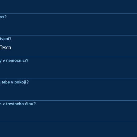
ros?
tvení?
Tesca
dy v nemocnici?
 tebe v pokoji?
n z trestného činu?