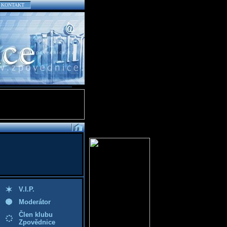
KONTAKT
V.I.P.
Moderátor
Člen klubu
Zpovědnice