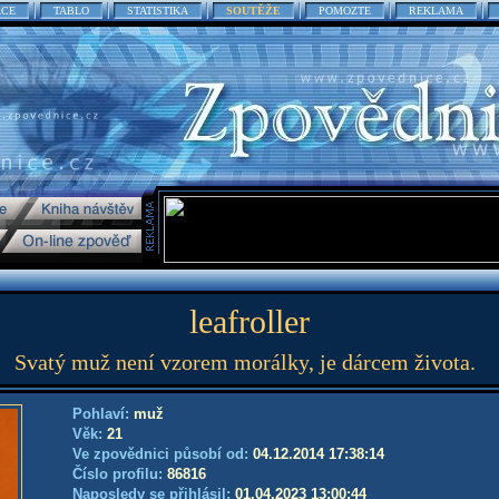
ACE
TABLO
STATISTIKA
SOUTĚŽE
POMOZTE
REKLAMA
leafroller
Svatý muž není vzorem morálky, je dárcem života.
Pohlaví:
muž
Věk:
21
Ve zpovědnici působí od:
04.12.2014 17:38:14
Číslo profilu:
86816
Naposledy se přihlásil:
01.04.2023 13:00:44