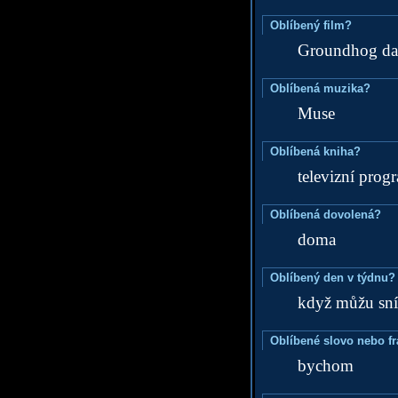
Oblíbený film?
Groundhog d
Oblíbená muzika?
Muse
Oblíbená kniha?
televizní prog
Oblíbená dovolená?
doma
Oblíbený den v týdnu?
když můžu sn
Oblíbené slovo nebo f
bychom