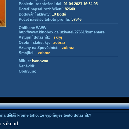
Poslední rozhřešení dal:
01.04.2023 16:34:05
Doteď napsal rozhřešení:
82640
Bodování aktivity:
10 bodů
Počet návštěv tohoto profilu:
57846
Oblíbené WWW:
http://www.kinobox.cz/uzivatel/27661/komentare
Vstupní dotazník:
skryj
Osobní statistiky:
zobraz
Vztahy na Zpovědnici:
zobraz
Smajlíci:
zobraz
Miluje:
Ivanovna
Nenávidí:
Obdivuje:
ovna děláš kromě toho, ze vyplňuješ tento dotazník?
m víkend