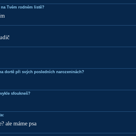
 na Tvém rodném listě?
ím
rudič
k na dortě při svých posledních narozeninách?
bvykle sfoukneš?
a:
ne? ale máme psa