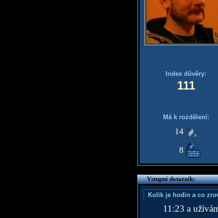
Index důvěry:
111
Má k rozdělení:
14
8
Vstupní dotazník:
Kolik je hodin a co zr
11:23 a užívá