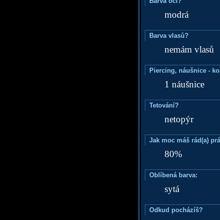
Barva očí?
modrá
Barva vlasů?
nemám vlasů
Piercing, náušnice - ko
1 náušnice
Tetování?
netopýr
Jak moc máš rád(a) prá
80%
Oblíbená barva:
sytá
Odkud pocházíš?