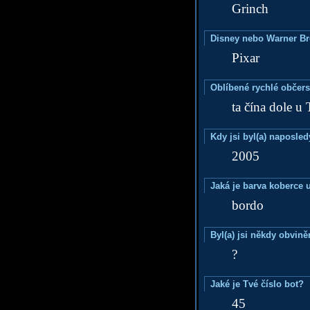
Grinch
Disney nebo Warner B
Pixar
Oblíbené rychlé občers
ta čína dole u 
Kdy jsi byl(a) naposle
2005
Jaká je barva koberce u
bordo
Byl(a) jsi někdy obvině
?
Jaké je Tvé číslo bot?
45