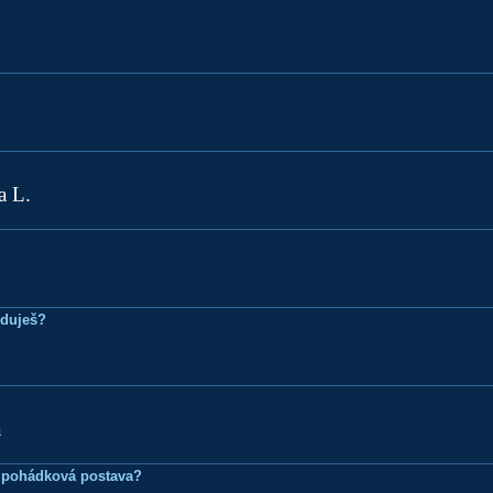
a L.
eduješ?
á
 pohádková postava?