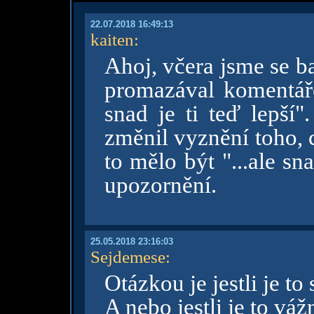
22.07.2018 16:49:13
kaiten
:
Ahoj, včera jsme se ba
promazával komentáře.
snad je ti teď lepší"
změnil vyznění toho, 
to mělo být "...ale sn
upozornění.
25.05.2018 23:16:03
Sejdemese
:
Otázkou je jestli je to
A nebo jestli je to vá