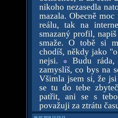
nikoho nezasedla nato
mazala. Obecně moc n
reálu, tak na interne
smazaný profil, napiš
smaže. O tobě si m
chodíš, někdy jako "of
nejsi.
Budu ráda, 
zamyslíš, co bys na 
Všimla jsem si, že js
se tu do tebe zbyte
patřit, ani se s te
považuji za ztrátu čas
06.02.2018 12:23:12