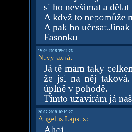
si ho nevšímat a dělat 
A když to nepomůže m
A pak ho učesat.Jinak
Fasonku
15.05.2018 19:02:26
Nevýrazná
:
Já tě mám taky celkem
že jsi na něj taková
úplně v pohodě.
Tímto uzavírám já naš
20.02.2018 10:19:27
Angelus Lapsus
:
Ahoj,