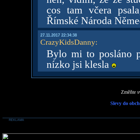
cos tam včera psala
Římské Národa Něme
27.11.2017 22:34:38
CrazyKidsDanny
:
Bylo mi to posláno p
nízko jsi klesla
Změňte sv
Slevy do obch
REKLAMA