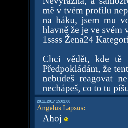
Nevýrazná, a samozř
mě v tvém profilu nep
na háku, jsem mu vol
hlavně že je ve svém 
1ssss Žena24 Kategor
Chci vědět, kde tě
Předpokládám, že ten
nebudeš reagovat ne
nechápeš, co to tu píšu
28.11.2017 15:02:00
Angelus Lapsus
:
Ahoj