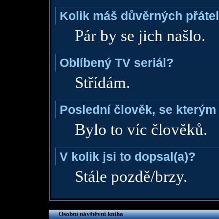
Kolik máš důvěrných přáte
Pár by se jich našlo.
Oblíbený TV seriál?
Střídám.
Poslední člověk, se kterým 
Bylo to víc člověků.
V kolik jsi to dopsal(a)?
Stále pozdě/brzy.
Osobní návštěvní kniha