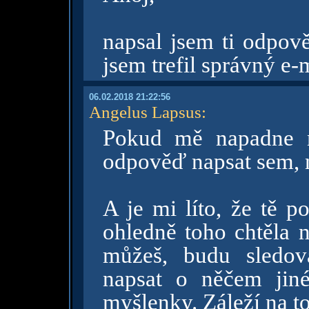
napsal jsem ti odpov
jsem trefil správný e-m
06.02.2018 21:22:56
Angelus Lapsus
:
Pokud mě napadne n
odpověď napsat sem, n
A je mi líto, že tě p
ohledně toho chtěla 
můžeš, budu sledov
napsat o něčem jin
myšlenky. Záleží na to