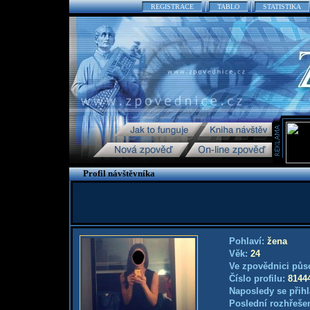
REGISTRACE
TABLO
STATISTIKA
Profil návštěvníka
Pohlaví:
žena
Věk:
24
Ve zpovědnici půs
Číslo profilu:
8144
Naposledy se přihl
Poslední rozhřešen