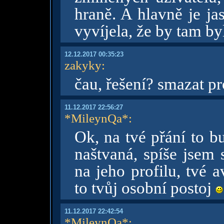
hraně. A hlavně je ja
vyvíjela, že by tam by
12.12.2017 00:35:23
zakyky
:
čau, řešení? smazat pr
11.12.2017 22:56:27
*MileynQa*
:
Ok, na tvé přání to b
naštvaná, spíše jsem s
na jeho profilu, tvé 
to tvůj osobní postoj
11.12.2017 22:42:54
*MileynQa*
: