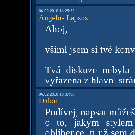
06.02.2018 14:25:33
Angelus Lapsus
:
Ahoj,
všiml jsem si tvé konv
Tvá diskuze nebyla
vyřazena z hlavní strá
06.02.2018 13:37:08
Dalia
:
Podívej, napsat můžeš 
o to, jakým style
oblíbence, ti už sem 