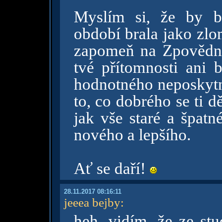
Myslím si, že by b
období brala jako zlo
zapomeň na Zpovědnic
tvé přítomnosti ani 
hodnotného neposkytn
to, co dobrého se ti dě
jak vše staré a špatn
nového a lepšího.
Ať se daří!
28.11.2017 08:16:11
jeeea bejby
:
heh, vidím, že ze st