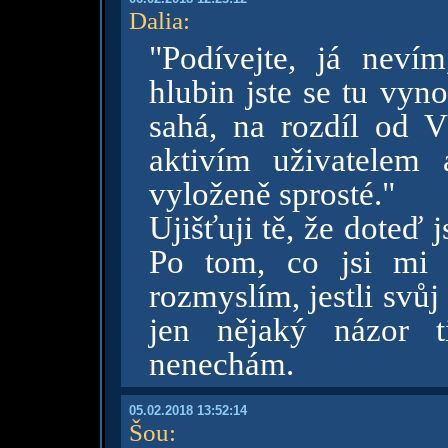
Dalia
:
"Podívejte, já neví
hlubin jste se tu vyn
sahá, na rozdíl od V
aktivím uživatelem
vyloženě sprosté."
Ujišťuji tě, že doteď
Po tom, co jsi mi n
rozmyslím, jestli svů
jen nějaký názor t
nenechám.
05.02.2018 13:52:14
Šou
: