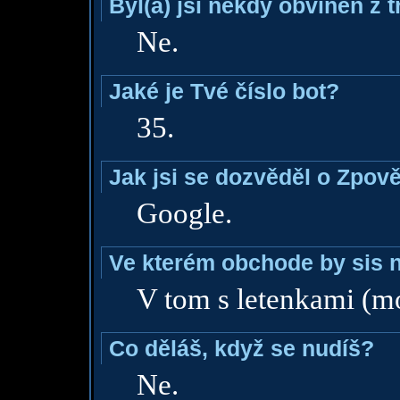
Byl(a) jsi někdy obviněn z 
Ne.
Jaké je Tvé číslo bot?
35.
Jak jsi se dozvěděl o Zpově
Google.
Ve kterém obchode by sis n
V tom s letenkami (m
Co děláš, když se nudíš?
Ne.