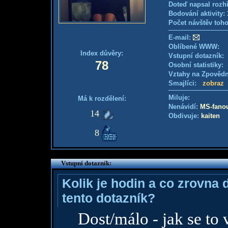
Doteď napsal rozh
Bodování aktivity:
Počet návštěv toho
E-mail:
Oblíbené WWW:
Index důvěry:
Vstupní dotazník
78
Osobní statistiky
Vztahy na Zpověd
Smajlíci:
zobraz
Miluje:
Má k rozdělení:
Nenávidí:
MS-fano
14
Obdivuje:
kaiten
8
Vstupní dotazník:
Kolik je hodin a co zrovna 
tento dotazník?
Dost/málo - jak se to