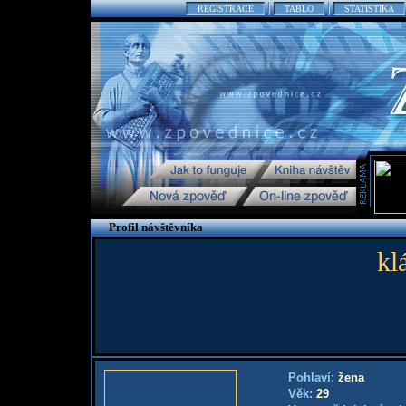
REGISTRACE
TABLO
STATISTIKA
Profil návštěvníka
kl
Pohlaví:
žena
Věk:
29