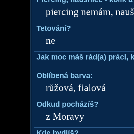
piercing nemám, nau
Tetování?
ne
Jak moc máš rád(a) práci, 
Oblíbená barva:
růžová, fialová
Odkud pocházíš?
z Moravy
Kde bydlíš?