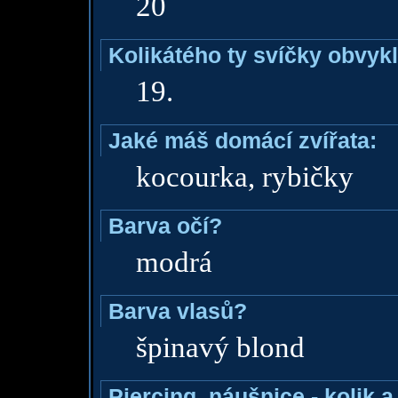
20
Kolikátého ty svíčky obvyk
19.
Jaké máš domácí zvířata:
kocourka, rybičky
Barva očí?
modrá
Barva vlasů?
špinavý blond
Piercing, náušnice - kolik 