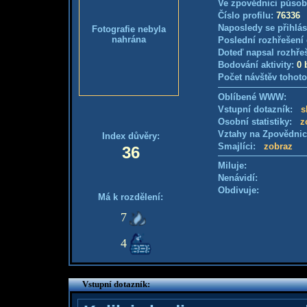
Ve zpovědnici působ
Číslo profilu:
76336
Naposledy se přihlás
Fotografie nebyla
nahrána
Poslední rozhřešení 
Doteď napsal rozhře
Bodování aktivity:
0 
Počet návštěv tohoto
Oblíbené WWW:
Vstupní dotazník:
s
Osobní statistiky:
z
Vztahy na Zpovědni
Index důvěry:
Smajlíci:
zobraz
36
Miluje:
Nenávidí:
Obdivuje:
Má k rozdělení:
7
4
Vstupní dotazník: