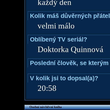
každý den
Kolik máš důvěrných přáte
velmi málo
Oblíbený TV seriál?
Doktorka Quinnová
Poslední člověk, se kterým 
V kolik jsi to dopsal(a)?
20:58
Osobní návštěvní kniha