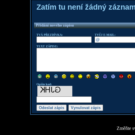
Zatím tu není žádný zázna
Přidání nového zápisu
TVÁ PŘEZDÍVKA:
TVŮJ E-MAIL:
TEXT ZÁPISU:
Opište kod:
Změňte sv