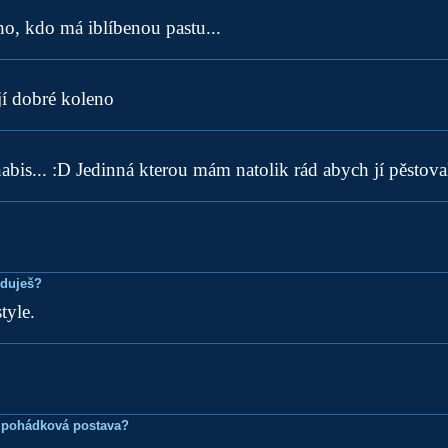
o, kdo má iblíbenou pastu...
í dobré koleno
s... :D Jedinná kterou mám natolik rád abych jí pěstova
eduješ?
tyle.
 pohádková postava?