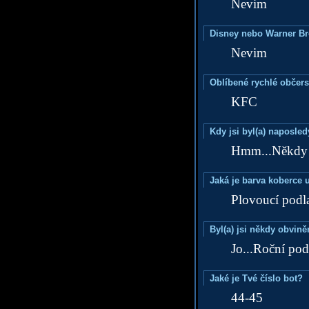
Nevim
Disney nebo Warner B
Nevim
Oblíbené rychlé občers
KFC
Kdy jsi byl(a) naposle
Hmm...Někdy 
Jaká je barva koberce u
Plovoucí podla
Byl(a) jsi někdy obvině
Jo...Roční po
Jaké je Tvé číslo bot?
44-45