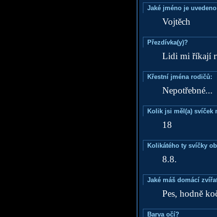
Jaké jméno je uvedeno
Vojtěch
Přezdívka(y)?
Lidi mi říkají
Křestní jména rodičů:
Nepotřebné...
Kolik jsi měl(a) svíče
18
Kolikátého ty svíčky o
8.8.
Jaké máš domácí zvířat
Pes, hodně ko
Barva očí?