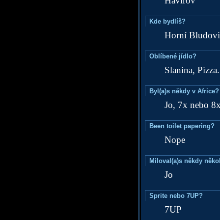
Havířov
Kde bydlíš?
Horní Bludovi
Oblíbené jídlo?
Slanina, Pizza.
Byl(a)s někdy v Africe?
Jo, 7x nebo 8
Been toilet papering?
Nope
Miloval(a)s někdy něko
Jo
Sprite nebo 7UP?
7UP