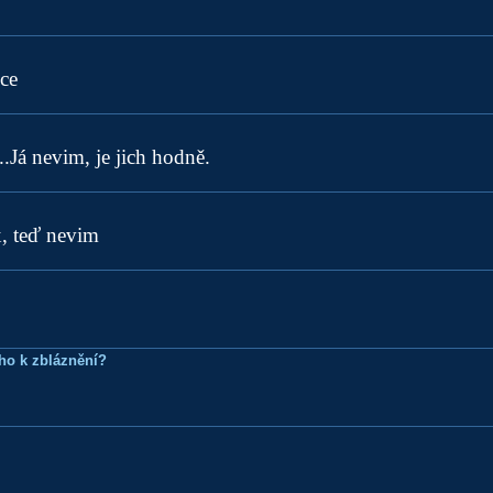
ce
..Já nevim, je jich hodně.
x, teď nevim
ho k zbláznění?