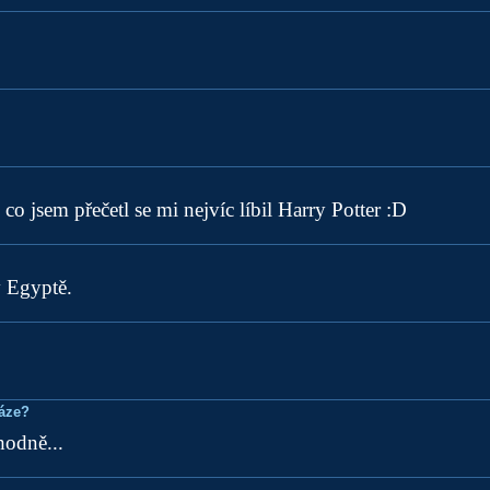
 co jsem přečetl se mi nejvíc líbil Harry Potter :D
v Egyptě.
ráze?
hodně...