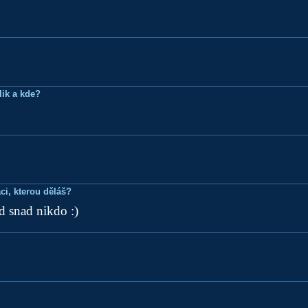
lik a kde?
ci, kterou děláš?
 snad nikdo :)