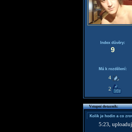
Index důvěry:
9
Má k rozdělení:
4
2
Vstupní dotazník:
Kolik je hodin a co zr
5:23, uploaduj