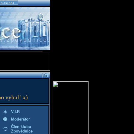
KONTAKT
ho vyhul! x)
V.I.P.
Moderátor
Člen klubu
Zpovědnice