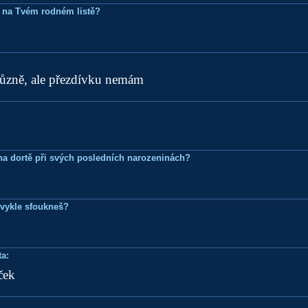
 na Tvém rodném listě?
 různě, ale přezdívku nemám
k na dortě při svých posledních narozeninách?
bvykle sfoukneš?
a:
ček