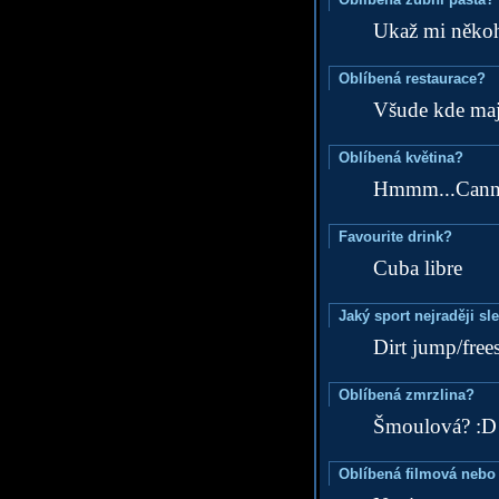
Ukaž mi někoh
Oblíbená restaurace?
Všude kde maj
Oblíbená květina?
Hmmm...Cannabi
Favourite drink?
Cuba libre
Jaký sport nejraději sl
Dirt jump/frees
Oblíbená zmrzlina?
Šmoulová? :D
Oblíbená filmová nebo