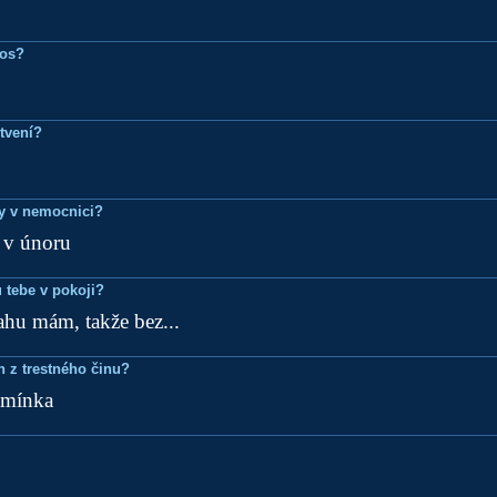
ros?
tvení?
dy v nemocnici?
v únoru
 tebe v pokoji?
hu mám, takže bez...
n z trestného činu?
dmínka