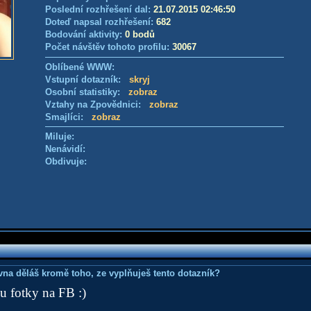
Poslední rozhřešení dal:
21.07.2015 02:46:50
Doteď napsal rozhřešení:
682
Bodování aktivity:
0 bodů
Počet návštěv tohoto profilu:
30067
Oblíbené WWW:
Vstupní dotazník:
skryj
Osobní statistiky:
zobraz
Vztahy na Zpovědnici:
zobraz
Smajlíci:
zobraz
Miluje:
Nenávidí:
Obdivuje:
ovna děláš kromě toho, ze vyplňuješ tento dotazník?
u fotky na FB :)