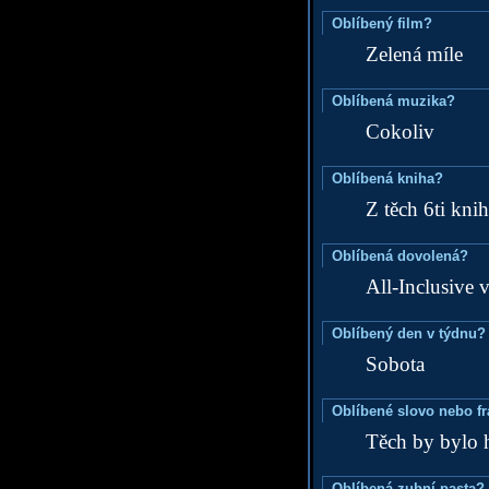
Oblíbený film?
Zelená míle
Oblíbená muzika?
Cokoliv
Oblíbená kniha?
Z těch 6ti knih
Oblíbená dovolená?
All-Inclusive 
Oblíbený den v týdnu?
Sobota
Oblíbené slovo nebo f
Těch by bylo 
Oblíbená zubní pasta?