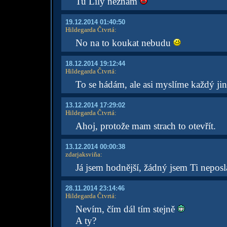
Tu Lily neznám
19.12.2014 01:40:50
Hildegarda Čtvrtá
:
No na to koukat nebudu
18.12.2014 19:12:44
Hildegarda Čtvrtá
:
To se hádám, ale asi myslíme každý ji
13.12.2014 17:29:02
Hildegarda Čtvrtá
:
Ahoj, protože mam strach to otevřít.
13.12.2014 00:00:38
zdarjaksviňa
:
Já jsem hodnější, žádný jsem Ti neposl
28.11.2014 23:14:46
Hildegarda Čtvrtá
:
Nevím, čím dál tím stejně
A ty?