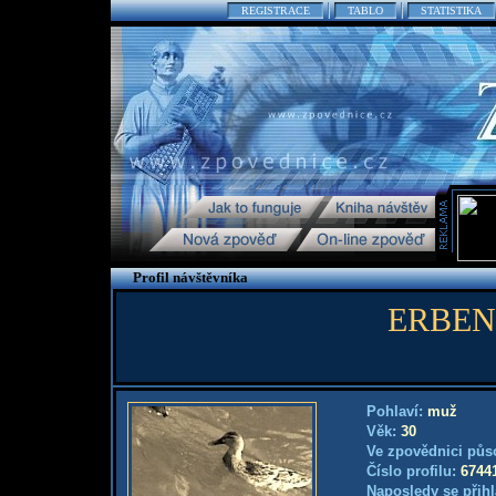
REGISTRACE
TABLO
STATISTIKA
Profil návštěvníka
ERBEN
Pohlaví:
muž
Věk:
30
Ve zpovědnici půs
Číslo profilu:
6744
Naposledy se přihl