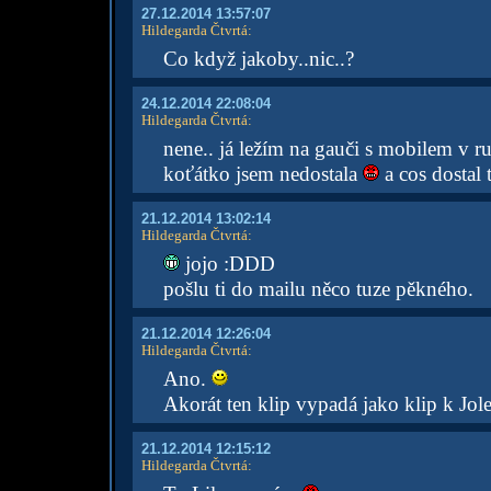
27.12.2014 13:57:07
Hildegarda Čtvrtá
:
Co když jakoby..nic..?
24.12.2014 22:08:04
Hildegarda Čtvrtá
:
nene.. já ležím na gauči s mobilem v r
koťátko jsem nedostala
a cos dostal 
21.12.2014 13:02:14
Hildegarda Čtvrtá
:
jojo :DDD
pošlu ti do mailu něco tuze pěkného.
21.12.2014 12:26:04
Hildegarda Čtvrtá
:
Ano.
Akorát ten klip vypadá jako klip k Jolen
21.12.2014 12:15:12
Hildegarda Čtvrtá
: