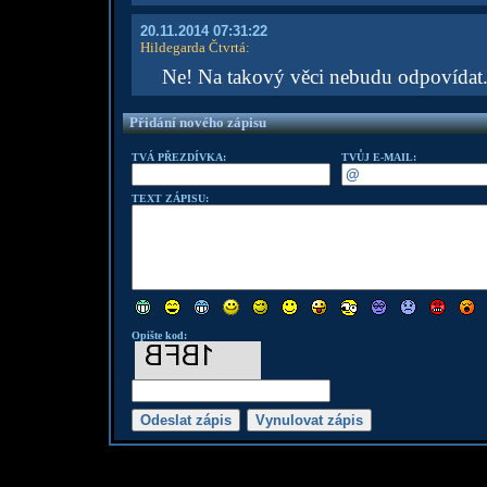
20.11.2014 07:31:22
Hildegarda Čtvrtá
:
Ne! Na takový věci nebudu odpovídat
Přidání nového zápisu
TVÁ PŘEZDÍVKA:
TVŮJ E-MAIL:
TEXT ZÁPISU:
Opište kod: