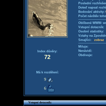
Poslední rozhřešen
Doteď napsal rozh
Bodování aktivity:
Počet návštěv toho
Oblíbené WWW: w
Vstupní dotazník
Osobní statistiky
Vztahy na Zpověd
Smajlíci:
zobraz
Miluje:
Nenávidí:
Index důvěry:
Obdivuje:
72
Má k rozdělení:
9
6
Vstupní dotazník: