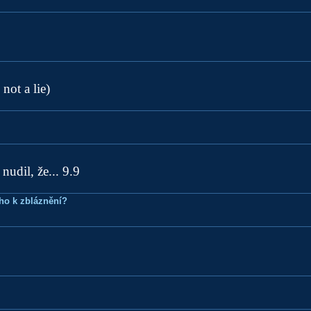
 not a lie)
nudil, že... 9.9
ho k zbláznění?