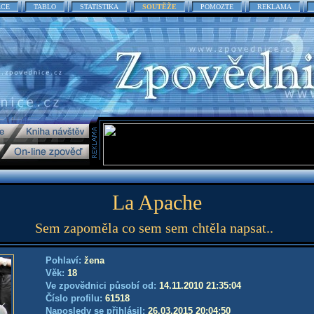
ACE
TABLO
STATISTIKA
SOUTĚŽE
POMOZTE
REKLAMA
La Apache
Sem zapoměla co sem sem chtěla napsat..
Pohlaví:
žena
Věk:
18
Ve zpovědnici působí od:
14.11.2010 21:35:04
Číslo profilu:
61518
Naposledy se přihlásil:
26.03.2015 20:04:50