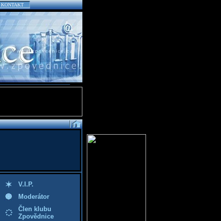
KONTAKT
V.I.P.
Moderátor
Člen klubu
Zpovědnice