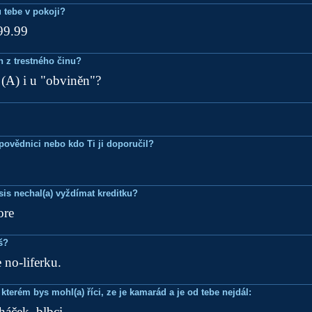
 tebe v pokoji?
99.99
n z trestného činu?
 (A) i u "obviněn"?
Zpovědnici nebo kdo Ti ji doporučil?
is nechal(a) vyždímat kreditku?
ore
š?
 no-liferku.
terém bys mohl(a) říci, ze je kamarád a je od tebe nejdál:
áček, blbci.