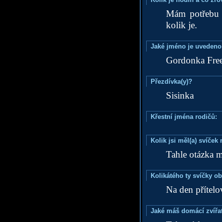
Mám potřebu d
kolik je.
Jaké jméno je uvedeno
Gordonka Fre
Přezdívka(y)?
Sisinka
Křestní jména rodičů:
Kolik jsi měl(a) svíče
Tahle otázka mě
Kolikátého ty svíčky o
Na den přítelo
Jaké máš domácí zvířat