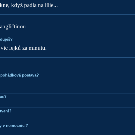
skne, když padla na lílie...
 angličtinou.
eduješ?
víc fejků za minutu.
 pohádková postava?
ros?
tvení?
dy v nemocnici?