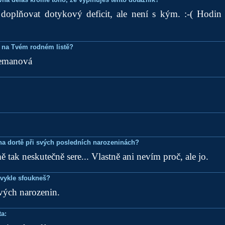
oplňovat dotykový deficit, ale není s kým. :-( Hodin j
 na Tvém rodném listě?
emanová
k na dortě při svých posledních narozeninách?
 tak neskutečně sere... Vlastně ani nevím proč, ale jo.
bvykle sfoukneš?
vých narozenin.
a: