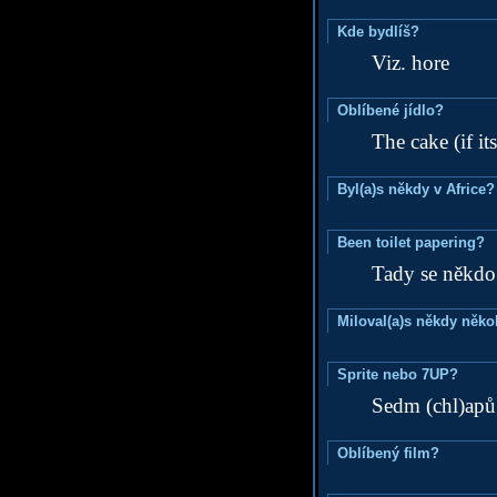
Kde bydlíš?
Viz. hore
Oblíbené jídlo?
The cake (if its
Byl(a)s někdy v Africe?
Been toilet papering?
Tady se někdo 
Miloval(a)s někdy něko
Sprite nebo 7UP?
Sedm (chl)apů
Oblíbený film?