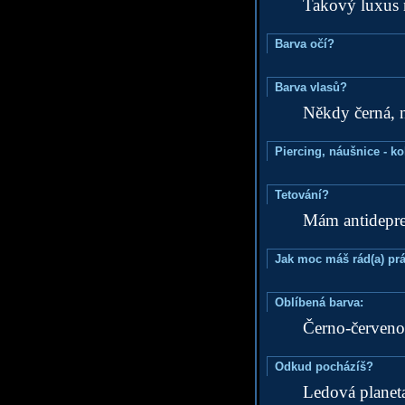
Takový luxus 
Barva očí?
Barva vlasů?
Někdy černá, n
Piercing, náušnice - ko
Tetování?
Mám antidepres
Jak moc máš rád(a) prá
Oblíbená barva:
Černo-červeno-
Odkud pocházíš?
Ledová planet