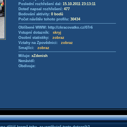
Poslední rozhřešení dal:
15.10.2011 23:13:11
Doteď napsal rozhřešení:
477
Bodování aktivity:
0 bodů
Počet návštěv tohoto profilu:
30434
Oblíbené WWW: http://zkracovatko.cz/07r6
Vstupní dotazník:
skryj
Osobní statistiky:
zobraz
Vztahy na Zpovědnici:
zobraz
Smajlíci:
zobraz
Miluje:
xZdenish
Nenávidí:
Obdivuje:
ovna děláš kromě toho, ze vyplňuješ tento dotazník?