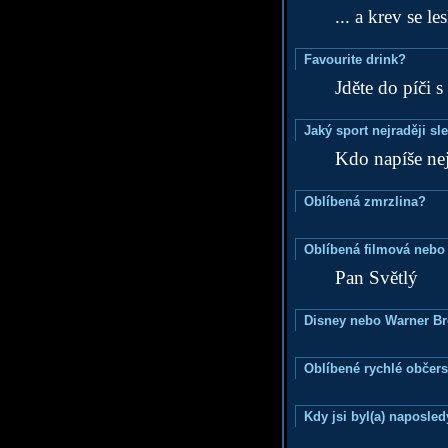
... a krev se le
Favourite drink?
Jděte do píči s
Jaký sport nejraději sl
Kdo napíše nej
Oblíbená zmrzlina?
Oblíbená filmová nebo
Pan Světlý
Disney nebo Warner B
Oblíbené rychlé občers
Kdy jsi byl(a) naposle