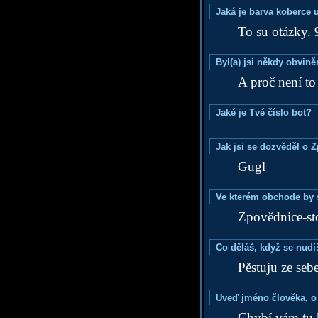
Jaká je barva koberce u
To su otázky. 
Byl(a) jsi někdy obvině
A proč není to
Jaké je Tvé číslo bot?
Jak jsi se dozvěděl o 
Gugl
Ve kterém obchode by s
Zpovědnice-st
Co děláš, když se nudí
Pěstuju ze sebe
Uveď jméno člověka, o k
Chybí vám tu h