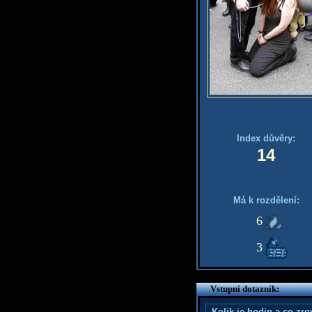
Index důvěry:
14
Má k rozdělení:
6
3
Vstupní dotazník:
Kolik je hodin a co zr