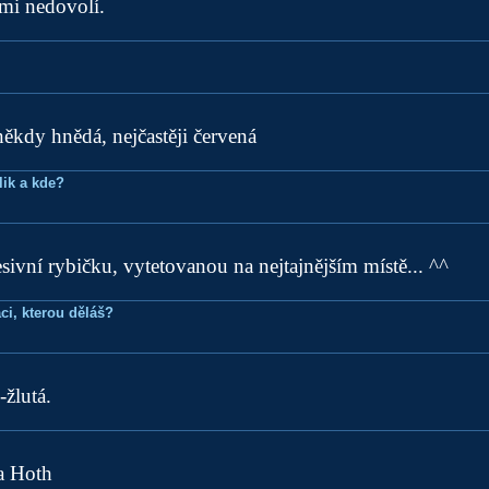
mi nedovolí.
ěkdy hnědá, nejčastěji červená
lik a kde?
ivní rybičku, vytetovanou na nejtajnějším místě... ^^
ci, kterou děláš?
žlutá.
a Hoth